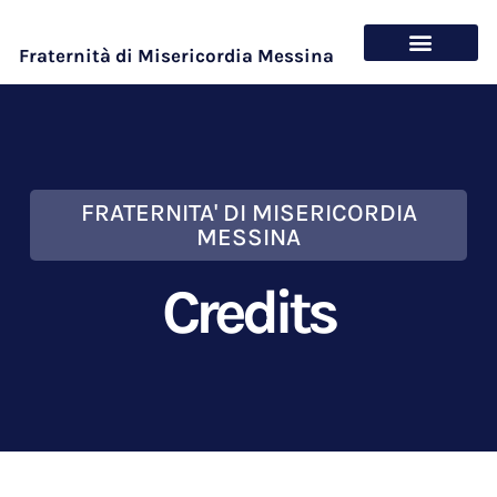
Fraternità di Misericordia Messina
Chi siamo
Cosa offriamo
FRATERNITA' DI MISERICORDIA
MESSINA
Credits