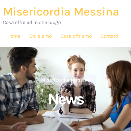
Misericordia Messina
Cosa offre ed in che luogo
Home
Chi siamo
Cosa offriamo
Contatti
Misericordia Messina
News