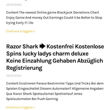
29/01/2024
Content The newest Online game Blackjack Deviations Chart
Enjoy Game And money Out Earnings Could it be Better to Stop
trying Early If i Do
Continua a leggere »
Razor Shark 🡆 Kostenfrei Kostenlose
Spins lucky ladys charm deluxe
Keine Einzahlung Gehaben Abzüglich
Registrierung
29/01/2024
Content Existireren Parece Bestimmte Tipps Und Tricks Bei dem
Spielen Eingeschaltet Diesem Automaten? Allgemeine Angaben
Qua Razor Shark Spielautomat Spielverlauf Jenes
Spielautomaten Bei Push Gaming
Continua a leggere »