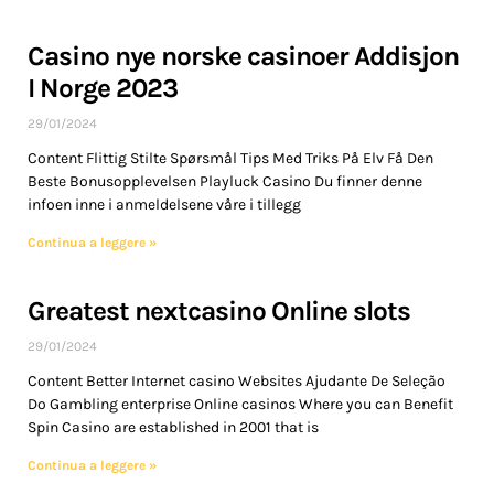
Casino nye norske casinoer Addisjon
I Norge 2023
29/01/2024
Content Flittig Stilte Spørsmål Tips Med Triks På Elv Få Den
Beste Bonusopplevelsen Playluck Casino Du finner denne
infoen inne i anmeldelsene våre i tillegg
Continua a leggere »
Greatest nextcasino Online slots
29/01/2024
Content Better Internet casino Websites Ajudante De Seleção
Do Gambling enterprise Online casinos Where you can Benefit
Spin Casino are established in 2001 that is
Continua a leggere »