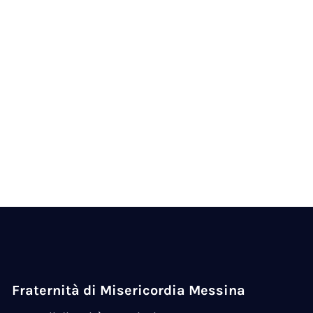
Fraternità di Misericordia Messina