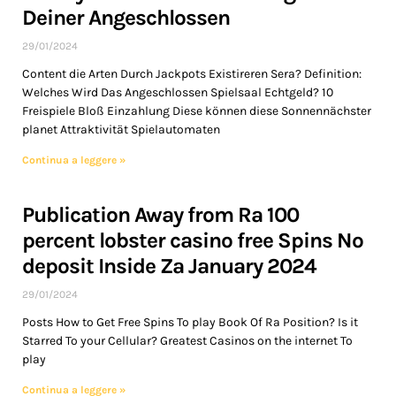
Deiner Angeschlossen
29/01/2024
Content die Arten Durch Jackpots Existireren Sera? Definition:
Welches Wird Das Angeschlossen Spielsaal Echtgeld? 10
Freispiele Bloß Einzahlung Diese können diese Sonnennächster
planet Attraktivität Spielautomaten
Continua a leggere »
Publication Away from Ra 100
percent lobster casino free Spins No
deposit Inside Za January 2024
29/01/2024
Posts How to Get Free Spins To play Book Of Ra Position? Is it
Starred To your Cellular? Greatest Casinos on the internet To
play
Continua a leggere »