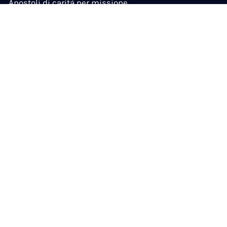
Apostoli di carità per missione.
Credits
Privacy Policy
Cookie Policy
Navigazione sito
Home
Chi siamo
Cosa offriamo
Contatti
Contatti