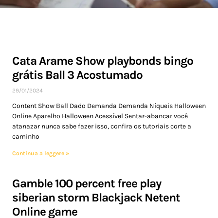
Cata Arame Show playbonds bingo
grátis Ball 3 Acostumado
29/01/2024
Content Show Ball Dado Demanda Demanda Níqueis Halloween
Online Aparelho Halloween Acessível Sentar-abancar você
atanazar nunca sabe fazer isso, confira os tutoriais corte a
caminho
Continua a leggere »
Gamble 100 percent free play
siberian storm Blackjack Netent
Online game