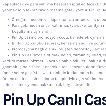
kapatılacak ve para yatırma hesapları iptal edilecektir.
yapmak için tekrar kaydolmasına gerek yoktur. Pin Up Bet b
Örneğin, freespin ve depozitonuza empieza ilk depo
Para çekmeden önce, katılımcı, (varsa) w tamtym mi
koşullarına uymalıdır.
Pin Up casino promosyon kodu, kâr ederek oynamanı
Bir Pin Up kulübü seçerek, her zaman adil ve sorum
Promosyona bağlı olarak, müşteri depozitoyu artırabil
Pin-Up Casino’da slot makineleri, zaman oyunları, ca
Yardım masası hizmeti, kayıt ve bahis ödülleri, nakit gir
geçmek içindir. Teknik destek sitesi,” “oyuncuların tüm s
fonlar sobre geç 24 sewaktu içinde kullanıcının hesabına 
Online on line casino ödeme talepleriyle aşırı yüklenir
edin, casino oyuncu hakkında ek bilgi isteyebilir.
Pin Up Canlı Ca