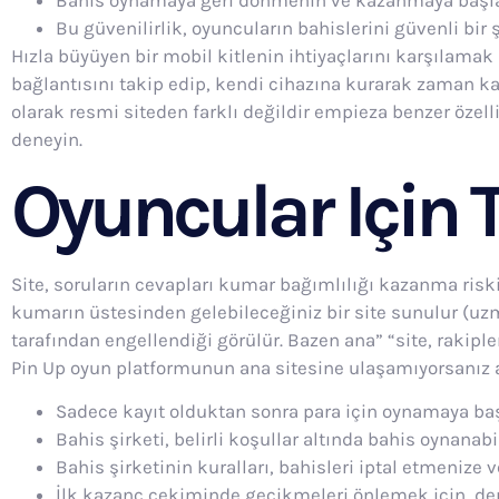
Bahis oynamaya geri dönmenin ve kazanmaya başlam
Bu güvenilirlik, oyuncuların bahislerini güvenli bir 
Hızla büyüyen bir mobil kitlenin ihtiyaçlarını karşılama
bağlantısını takip edip, kendi cihazına kurarak zaman k
olarak resmi siteden farklı değildir empieza benzer özell
deneyin.
Oyuncular Için 
Site, soruların cevapları kumar bağımlılığı kazanma riski
kumarın üstesinden gelebileceğiniz bir site sunulur (uz
tarafından engellendiği görülür. Bazen ana” “site, rakipler
Pin Up oyun platformunun ana sitesine ulaşamıyorsanız a
Sadece kayıt olduktan sonra para için oynamaya başlay
Bahis şirketi, belirli koşullar altında bahis oynanab
Bahis şirketinin kuralları, bahisleri iptal etmenize v
İlk kazanç çekiminde gecikmeleri önlemek için, dene