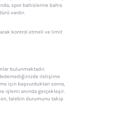
unda, spor bahislerine bahis
dürü vardır.
rak kontrol etmeli ve limit
yunlar bulunmaktadır.
aydedemediğinizde iletişime
deme için başvurduktan sonra,
me işlemi anında gerçekleşir.
rken, talebin durumunu takip