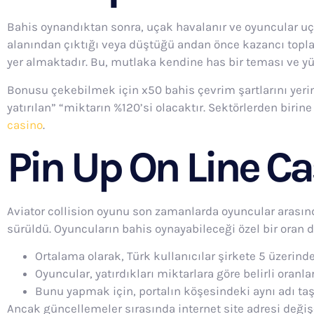
Bahis oynandıktan sonra, uçak havalanır ve oyuncular uç
alanından çıktığı veya düştüğü andan önce kazancı toplamak
yer almaktadır. Bu, mutlaka kendine has bir teması ve yük
Bonusu çekebilmek için x50 bahis çevrim şartlarını yerine
yatırılan” “miktarın %120’si olacaktır. Sektörlerden biri
casino
.
Pin Up On Line Cas
Aviator collision oyunu son zamanlarda oyuncular arasında
sürüldü. Oyuncuların bahis oynayabileceği özel bir oran 
Ortalama olarak, Türk kullanıcılar şirkete 5 üzerinde
Oyuncular, yatırdıkları miktarlara göre belirli oranla
Bunu yapmak için, portalın köşesindeki aynı adı taş
Ancak güncellemeler sırasında internet site adresi değişeb