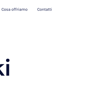
Cosa offriamo
Contatti
ki