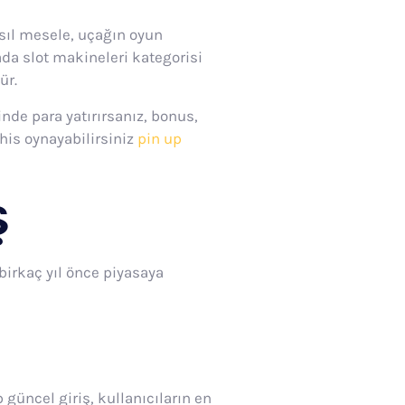
sıl mesele, uçağın oyun
ada slot makineleri kategorisi
ür.
nde para yatırırsanız, bonus,
ahis oynayabilirsiniz
pin up
ş
birkaç yıl önce piyasaya
 güncel giriş, kullanıcıların en