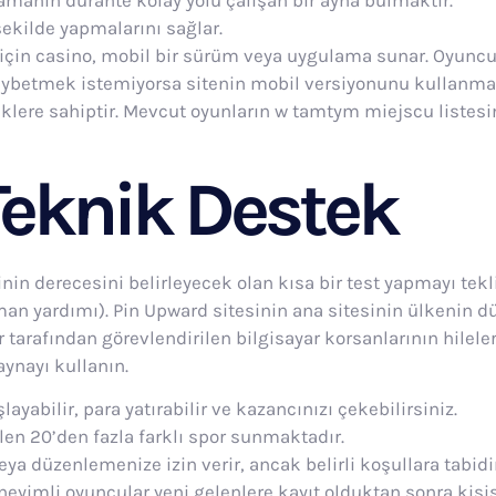
anın durante kolay yolu çalışan bir ayna bulmaktır.
şekilde yapmalarını sağlar.
k için casino, mobil bir sürüm veya uygulama sunar. Oyuncu
aybetmek istemiyorsa sitenin mobil versiyonunu kullanması
iklere sahiptir. Mevcut oyunların w tamtym miejscu listesi
Teknik Destek
nin derecesini belirleyecek olan kısa bir test yapmayı tekli
man yardımı). Pin Upward sitesinin ana sitesinin ülkenin 
 tarafından görevlendirilen bilgisayar korsanlarının hileler
ynayı kullanın.
abilir, para yatırabilir ve kazancınızı çekebilirsiniz.
ilen 20’den fazla farklı spor sunmaktadır.
eya düzenlemenize izin verir, ancak belirli koşullara tabidir
yimli oyuncular yeni gelenlere kayıt olduktan sonra kişise