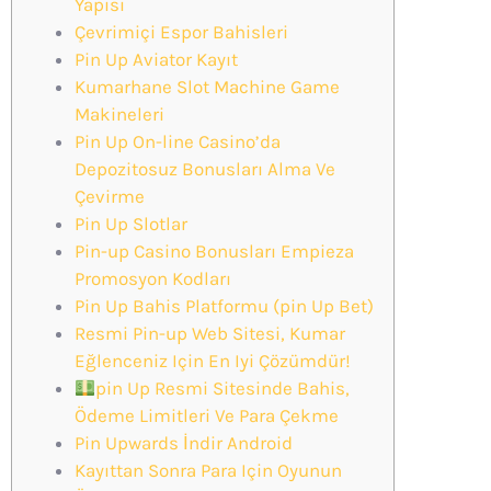
Yapısı
Çevrimiçi Espor Bahisleri
Pin Up Aviator Kayıt
Kumarhane Slot Machine Game
Makineleri
Pin Up On-line Casino’da
Depozitosuz Bonusları Alma Ve
Çevirme
Pin Up Slotlar
Pin-up Casino Bonusları Empieza
Promosyon Kodları
Pin Up Bahis Platformu (pin Up Bet)
Resmi Pin-up Web Sitesi, Kumar
Eğlenceniz Için En Iyi Çözümdür!
pin Up Resmi Sitesinde Bahis,
Ödeme Limitleri Ve Para Çekme
Pin Upwards İndir Android
Kayıttan Sonra Para Için Oyunun