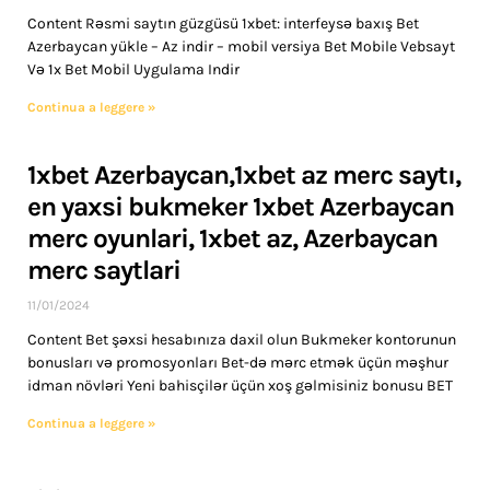
Content Rəsmi saytın güzgüsü 1xbet: interfeysə baxış Bet
Azerbaycan yükle – Az indir – mobil versiya Bet Mobile Vebsayt
Və 1x Bet Mobil Uygulama Indir
Continua a leggere »
1xbet Azerbaycan,1xbet az merc saytı,
en yaxsi bukmeker 1xbet Azerbaycan
merc oyunlari, 1xbet az, Azerbaycan
merc saytlari
11/01/2024
Content Bet şəxsi hesabınıza daxil olun Bukmeker kontorunun
bonusları və promosyonları Bet-də mərc etmək üçün məşhur
idman növləri Yeni bahisçilər üçün xoş gəlmisiniz bonusu BET
Continua a leggere »