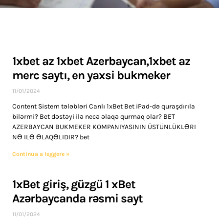
1xbet az 1xbet Azerbaycan,1xbet az
merc saytı, en yaxsi bukmeker
11/01/2024
Content Sistem tələbləri Canlı 1xBet Bet iPad-də quraşdırıla
bilərmi? Bet dəstəyi ilə necə əlaqə qurmaq olar? BET
AZERBAYCAN BUKMEKER KOMPANIYASININ ÜSTÜNLÜKLƏRI
NƏ ILƏ ƏLAQƏLIDIR? bet
Continua a leggere »
1xBet giriş, güzgü 1 xBet
Azərbaycanda rəsmi sayt
11/01/2024