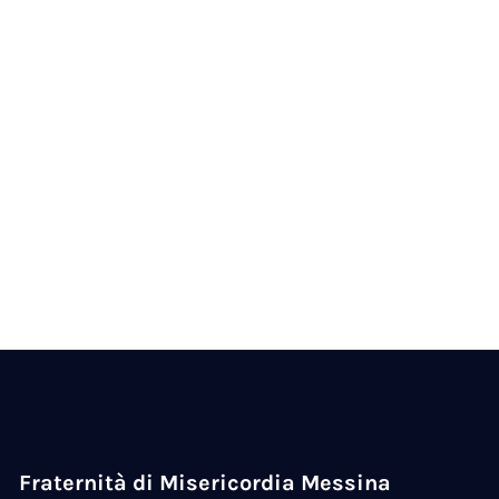
Fraternità di Misericordia Messina