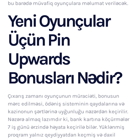
bu barədə müvafiq oyunçulara məlumat veriləcək.
Yeni Oyunçular
Üçün Pin
Upwards
Bonusları Nədir?
Çıxarış zamanı oyunçunun müraciəti, bonusun
mərc edilməsi, ödəniş sisteminin qaydalarına və
kazinonun şərtlərinə uyğunluğu nəzərdən keçirilir.
Nəzərə almaq lazımdır ki, bank kartına köçürmələr
7 iş günü ərzində həyata keçirilə bilər. Yüklənmiş
proqram yalnız qeydiyyatdan keçmiş və daxil