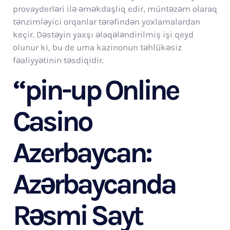
provayderləri ilə əməkdaşlıq edir, müntəzəm olaraq
tənzimləyici orqanlar tərəfindən yoxlamalardan
keçir. Dəstəyin yaxşı əlaqələndirilmiş işi qeyd
olunur ki, bu de uma kazinonun təhlükəsiz
fəaliyyətinin təsdiqidir.
“pin-up Online
Casino
Azerbaycan:
Azərbaycanda
Rəsmi Sayt