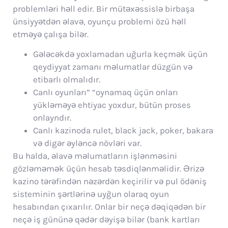
problemləri həll edir. Bir mütəxəssislə birbaşa
ünsiyyətdən əlavə, oyunçu problemi özü həll
etməyə çalışa bilər.
Gələcəkdə yoxlamadan uğurla keçmək üçün
qeydiyyat zamanı məlumatlar düzgün və
etibarlı olmalıdır.
Canlı oyunları” “oynamaq üçün onları
yükləməyə ehtiyac yoxdur, bütün proses
onlayndır.
Canlı kazinoda rulet, black jack, poker, bakara
və digər əyləncə növləri var.
Bu halda, əlavə məlumatların işlənməsini
gözləməmək üçün hesab təsdiqlənməlidir. Ərizə
kazino tərəfindən nəzərdən keçirilir və pul ödəniş
sisteminin şərtlərinə uyğun olaraq oyun
hesabından çıxarılır. Onlar bir neçə dəqiqədən bir
neçə iş gününə qədər dəyişə bilər (bank kartları