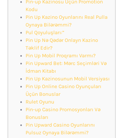
Pin-up Kazinosu Üçün Promotion
Kodu
Pin Up Kazino Oyunlarını Real Pulla
Oynaya Bilərəmmi?
Pul Qoyuluşları:”
Pin Up Nə Qədər Onlayn Kazino
Təklif Edir?
Pin Up Mobil Proqramı Varmı?
Pin Upward Bet: Mərc Seçimləri Və
İdman Kitabı
Pin Up Kazinosunun Mobil Versiyası
Pin Up Online Casino Oyunçuları
Üçün Bonuslar
Rulet Oyunu
Pin-up Casino Promosyonları Və
Bonusları
Pin Upward Casino Oyunlarını
Pulsuz Oynaya Bilərəmmi?