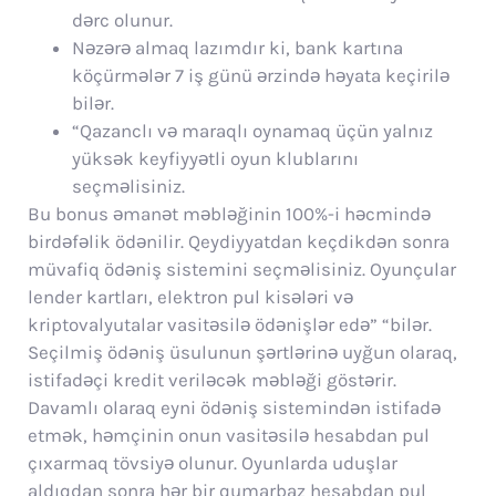
dərc olunur.
Nəzərə almaq lazımdır ki, bank kartına
köçürmələr 7 iş günü ərzində həyata keçirilə
bilər.
“Qazanclı və maraqlı oynamaq üçün yalnız
yüksək keyfiyyətli oyun klublarını
seçməlisiniz.
Bu bonus əmanət məbləğinin 100%-i həcmində
birdəfəlik ödənilir. Qeydiyyatdan keçdikdən sonra
müvafiq ödəniş sistemini seçməlisiniz. Oyunçular
lender kartları, elektron pul kisələri və
kriptovalyutalar vasitəsilə ödənişlər edə” “bilər.
Seçilmiş ödəniş üsulunun şərtlərinə uyğun olaraq,
istifadəçi kredit veriləcək məbləği göstərir.
Davamlı olaraq eyni ödəniş sistemindən istifadə
etmək, həmçinin onun vasitəsilə hesabdan pul
çıxarmaq tövsiyə olunur. Oyunlarda uduşlar
aldıqdan sonra hər bir qumarbaz hesabdan pul