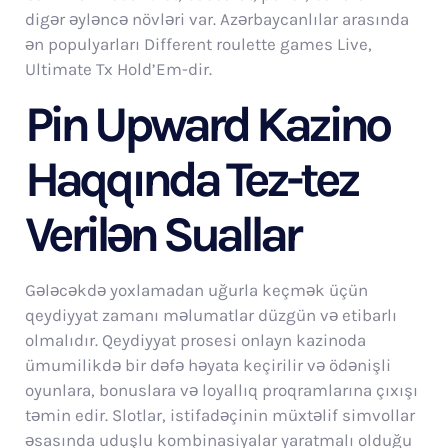
digər əyləncə növləri var. Azərbaycanlılar arasında
ən populyarları Different roulette games Live,
Ultimate Tx Hold’Em-dir.
Pin Upward Kazino
Haqqında Tez-tez
Verilən Suallar
Gələcəkdə yoxlamadan uğurla keçmək üçün
qeydiyyat zamanı məlumatlar düzgün və etibarlı
olmalıdır. Qeydiyyat prosesi onlayn kazinoda
ümumilikdə bir dəfə həyata keçirilir və ödənişli
oyunlara, bonuslara və loyallıq proqramlarına çıxışı
təmin edir. Slotlar, istifadəçinin müxtəlif simvollar
əsasında uduşlu kombinasiyalar yaratmalı olduğu