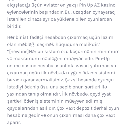
alqışladığı üçün Aviator ən yaxşı Pin Up AZ kazino
əyləncələrinin başındadır. Bu, uzaqdan oynayaraq
istənilən cihaza ayrıca yüklənə bilən oyunlardan
biridir.
Hər bir istifadəçi hesabdan çıxarmaq üçün lazım
olan məbləği seçmək hüququna malikdir.”
“[newline]Hər bir sistem özü köçürmənin minimum
və maksimum məbləğini müəyyən edir. Pin-Up
online casino hesaba asanlıqla vəsait yatırmaq və
çıxarmaq üçün ilk növbədə uyğun ödəniş sistemi
barədə qərar verməlisiniz. Şəxsi hesabda oyunçu
istədiyi ödəniş üsulunu seçib onun şərtləri ilə
yaxından tanış olmalıdır. İlk növbədə, qeydiyyat
şərtləri ödəniş sisteminin müəyyən edilmiş
qaydalarından asılıdır. Çox vaxt depozit dərhal oyun
hesabına gedir və onun çıxarılması daha çox vaxt
aparır.