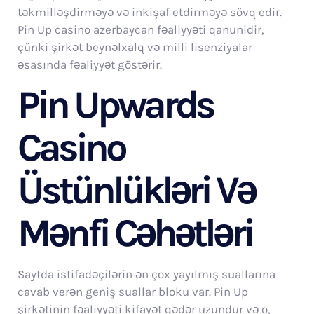
təkmilləşdirməyə və inkişaf etdirməyə sövq edir.
Pin Up casino azerbaycan fəaliyyəti qanunidir,
çünki şirkət beynəlxalq və milli lisenziyalar
əsasında fəaliyyət göstərir.
Pin Upwards
Casino
Üstünlükləri Və
Mənfi Cəhətləri
Saytda istifadəçilərin ən çox yayılmış suallarına
cavab verən geniş suallar bloku var. Pin Up
şirkətinin fəaliyyəti kifayət qədər uzundur və o,