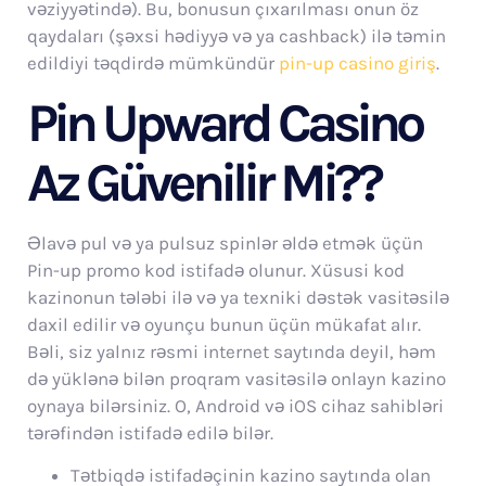
vəziyyətində). Bu, bonusun çıxarılması onun öz
qaydaları (şəxsi hədiyyə və ya cashback) ilə təmin
edildiyi təqdirdə mümkündür
pin-up casino giriş
.
Pin Upward Casino
Az Güvenilir Mi??
Əlavə pul və ya pulsuz spinlər əldə etmək üçün
Pin-up promo kod istifadə olunur. Xüsusi kod
kazinonun tələbi ilə və ya texniki dəstək vasitəsilə
daxil edilir və oyunçu bunun üçün mükafat alır.
Bəli, siz yalnız rəsmi internet saytında deyil, həm
də yüklənə bilən proqram vasitəsilə onlayn kazino
oynaya bilərsiniz. O, Android və iOS cihaz sahibləri
tərəfindən istifadə edilə bilər.
Tətbiqdə istifadəçinin kazino saytında olan