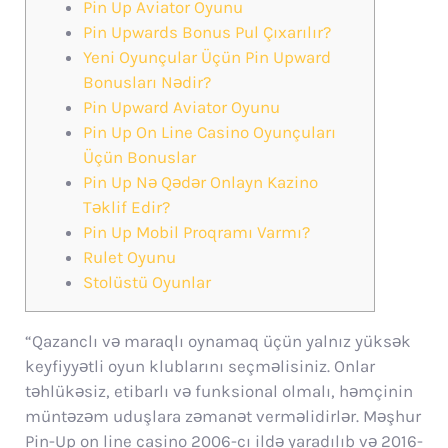
Pin Up Aviator Oyunu
Pin Upwards Bonus Pul Çıxarılır?
Yeni Oyunçular Üçün Pin Upward
Bonusları Nədir?
Pin Upward Aviator Oyunu
Pin Up On Line Casino Oyunçuları
Üçün Bonuslar
Pin Up Nə Qədər Onlayn Kazino
Təklif Edir?
Pin Up Mobil Proqramı Varmı?
Rulet Oyunu
Stolüstü Oyunlar
“Qazanclı və maraqlı oynamaq üçün yalnız yüksək
keyfiyyətli oyun klublarını seçməlisiniz. Onlar
təhlükəsiz, etibarlı və funksional olmalı, həmçinin
müntəzəm uduşlara zəmanət verməlidirlər. Məşhur
Pin-Up on line casino 2006-cı ildə yaradılıb və 2016-