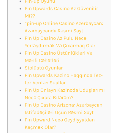
Pin-up Oyunu
Pin Upwards Casino Az Güvenilir
Mi??
“pin-up Online Casino Azerbaycan:
Azərbaycanda Rəsmi Sayt
Pin Up Casino Az Pulu Necə
Yerləşdirmək Və Çıxarmaq Olar
Pin Up Casino Üstünlükləri Və
Mənfi Cəhətləri
Stolüstü Oyunlar
Pin Upwards Kazino Haqqında Tez-
tez Verilən Suallar
Pin Up Onlayn Kazinoda Uduşlarımı
Necə Çıxara Bilərəm?
Pin Up Casino Arizona: Azərbaycan
Istifadəçiləri Üçün Rəsmi Sayt
Pin Upward Necə Qeydiyyatdan
Keçmək Olar?