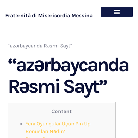
Fraternità di Misericordia Messina
Chi siamo
Cosa offriamo
“azərbaycanda Rəsmi Sayt”
“azərbaycanda
Rəsmi Sayt”
Content
Yeni Oyunçular Üçün Pin Up
Bonusları Nədir?