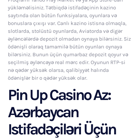
yükləməlisiniz. Tətbiqdə istifadəçinin kazino
saytında olan bütün funksiyalara, oyunlara və
bonuslara çıxışı var. Canlı kazino istisna olmaqla,
slotlarda, stolüstü oyunlarda, Aviatorda və digər
əyləncələrdə depozit olmadan oynaya bilərsiniz. Siz
ödənişli olaraq tamamilə bütün oyunları oynaya
bilərsiniz. Bunun üçün qumarbaz depozit qoyur və
seçilmiş əyləncəyə real mərc edir. Oyunun RTP-si
nə qədər yüksək olarsa, qalibiyyət halında
ödənişlər bir o qədər yüksək olar.
Pin Up Casino Az:
Azərbaycan
Istifadəçiləri Üçün