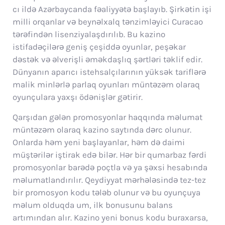
cı ildə Azərbaycanda fəaliyyətə başlayıb. Şirkətin işi
milli orqanlar və beynəlxalq tənzimləyici Curacao
tərəfindən lisenziyalaşdırılıb. Bu kazino
istifadəçilərə geniş çeşiddə oyunlar, peşəkar
dəstək və əlverişli əməkdaşlıq şərtləri təklif edir.
Dünyanın aparıcı istehsalçılarının yüksək tariflərə
malik minlərlə parlaq oyunları müntəzəm olaraq
oyunçulara yaxşı ödənişlər gətirir.
Qarşıdan gələn promosyonlar haqqında məlumat
müntəzəm olaraq kazino saytında dərc olunur.
Onlarda həm yeni başlayanlar, həm də daimi
müştərilər iştirak edə bilər. Hər bir qumarbaz fərdi
promosyonlar barədə poçtla və ya şəxsi hesabında
məlumatlandırılır. Qeydiyyat mərhələsində tez-tez
bir promosyon kodu tələb olunur və bu oyunçuya
məlum olduqda um, ilk bonusunu balans
artımından alır. Kazino yeni bonus kodu buraxarsa,