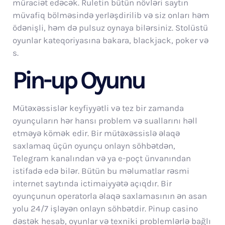
müraciət edəcək. Ruletin bütün növləri saytın
müvafiq bölməsində yerləşdirilib və siz onları həm
ödənişli, həm də pulsuz oynaya bilərsiniz. Stolüstü
oyunlar kateqoriyasına bakara, blackjack, poker və
s.
Pin-up Oyunu
Mütəxəssislər keyfiyyətli və tez bir zamanda
oyunçuların hər hansı problem və suallarını həll
etməyə kömək edir. Bir mütəxəssislə əlaqə
saxlamaq üçün oyunçu onlayn söhbətdən,
Telegram kanalından və ya e-poçt ünvanından
istifadə edə bilər. Bütün bu məlumatlar rəsmi
internet saytında ictimaiyyətə açıqdır. Bir
oyunçunun operatorla əlaqə saxlamasının ən asan
yolu 24/7 işləyən onlayn söhbətdir. Pinup casino
dəstək hesab, oyunlar və texniki problemlərlə bağlı