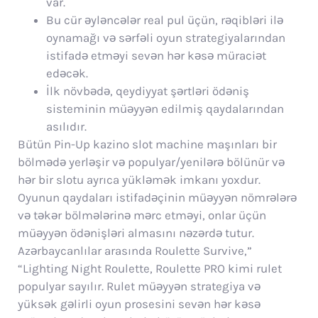
var.
Bu cür əyləncələr real pul üçün, rəqibləri ilə
oynamağı və sərfəli oyun strategiyalarından
istifadə etməyi sevən hər kəsə müraciət
edəcək.
İlk növbədə, qeydiyyat şərtləri ödəniş
sisteminin müəyyən edilmiş qaydalarından
asılıdır.
Bütün Pin-Up kazino slot machine maşınları bir
bölmədə yerləşir və populyar/yenilərə bölünür və
hər bir slotu ayrıca yükləmək imkanı yoxdur.
Oyunun qaydaları istifadəçinin müəyyən nömrələrə
və təkər bölmələrinə mərc etməyi, onlar üçün
müəyyən ödənişləri almasını nəzərdə tutur.
Azərbaycanlılar arasında Roulette Survive,”
“Lighting Night Roulette, Roulette PRO kimi rulet
populyar sayılır. Rulet müəyyən strategiya və
yüksək gəlirli oyun prosesini sevən hər kəsə