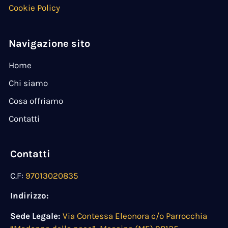
Cookie Policy
Navigazione sito
Home
Chi siamo
Cosa offriamo
Contatti
Contatti
C.F:
97013020835
Indirizzo:
Sede Legale:
Via Contessa Eleonora c/o Parrocchia