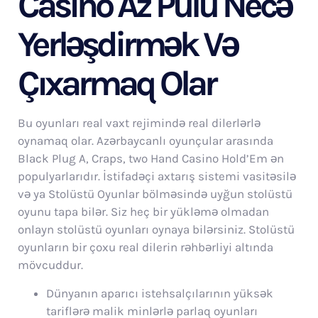
Casino Az Pulu Necə
Yerləşdirmək Və
Çıxarmaq Olar
Bu oyunları real vaxt rejimində real dilerlərlə
oynamaq olar. Azərbaycanlı oyunçular arasında
Black Plug A, Craps, two Hand Casino Hold’Em ən
populyarlarıdır. İstifadəçi axtarış sistemi vasitəsilə
və ya Stolüstü Oyunlar bölməsində uyğun stolüstü
oyunu tapa bilər. Siz heç bir yükləmə olmadan
onlayn stolüstü oyunları oynaya bilərsiniz. Stolüstü
oyunların bir çoxu real dilerin rəhbərliyi altında
mövcuddur.
Dünyanın aparıcı istehsalçılarının yüksək
tariflərə malik minlərlə parlaq oyunları