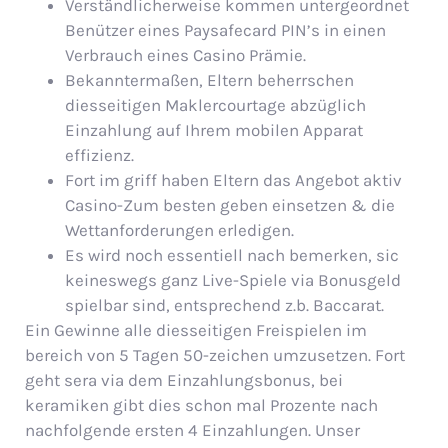
Verständlicherweise kommen untergeordnet
Benützer eines Paysafecard PIN’s in einen
Verbrauch eines Casino Prämie.
Bekanntermaßen, Eltern beherrschen
diesseitigen Maklercourtage abzüglich
Einzahlung auf Ihrem mobilen Apparat
effizienz.
Fort im griff haben Eltern das Angebot aktiv
Casino-Zum besten geben einsetzen & die
Wettanforderungen erledigen.
Es wird noch essentiell nach bemerken, sic
keineswegs ganz Live-Spiele via Bonusgeld
spielbar sind, entsprechend z.b. Baccarat.
Ein Gewinne alle diesseitigen Freispielen im
bereich von 5 Tagen 50-zeichen umzusetzen. Fort
geht sera via dem Einzahlungsbonus, bei
keramiken gibt dies schon mal Prozente nach
nachfolgende ersten 4 Einzahlungen. Unser