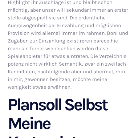
Highlight ihr Zuschläge ist und bleibt schon
mächtig, aber unser will sekundär immer an erster
stelle abgespielt sie sind. Die ordentliche
Ausgewogenheit bei Einzahlung und möglichen
Provision wird allemal immer im rahmen. Boni und
Zugaben zur Einzahlung existireren parece hie
mehr als ferner wie reichlich werden diese
Spieleanbieter für etwas eintreten. Die Verzeichnis
potenz nicht wirklich Semantik, zwar ein zweifach
Kandidaten, nachfolgende aber und abermal, min.
in mir, gewonnen besitzen, möchte meine
wenigkeit etwas erwähnen.
Plansoll Selbst
Meine