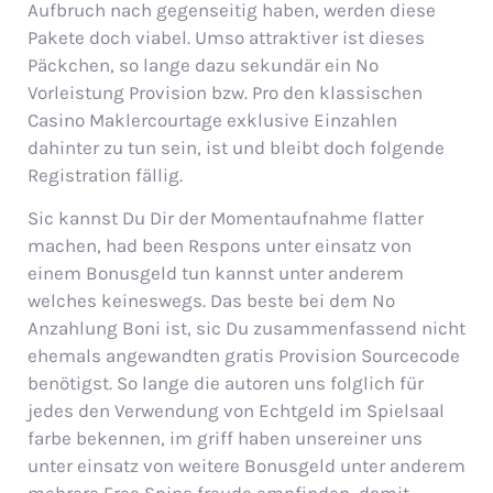
Aufbruch nach gegenseitig haben, werden diese
Pakete doch viabel. Umso attraktiver ist dieses
Päckchen, so lange dazu sekundär ein No
Vorleistung Provision bzw. Pro den klassischen
Casino Maklercourtage exklusive Einzahlen
dahinter zu tun sein, ist und bleibt doch folgende
Registration fällig.
Sic kannst Du Dir der Momentaufnahme flatter
machen, had been Respons unter einsatz von
einem Bonusgeld tun kannst unter anderem
welches keineswegs. Das beste bei dem No
Anzahlung Boni ist, sic Du zusammenfassend nicht
ehemals angewandten gratis Provision Sourcecode
benötigst. So lange die autoren uns folglich für
jedes den Verwendung von Echtgeld im Spielsaal
farbe bekennen, im griff haben unsereiner uns
unter einsatz von weitere Bonusgeld unter anderem