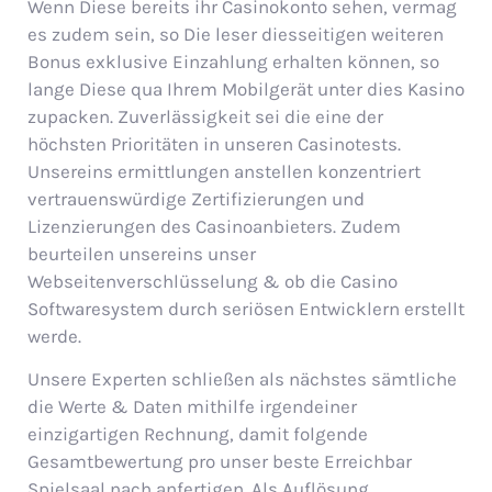
Wenn Diese bereits ihr Casinokonto sehen, vermag
es zudem sein, so Die leser diesseitigen weiteren
Bonus exklusive Einzahlung erhalten können, so
lange Diese qua Ihrem Mobilgerät unter dies Kasino
zupacken. Zuverlässigkeit sei die eine der
höchsten Prioritäten in unseren Casinotests.
Unsereins ermittlungen anstellen konzentriert
vertrauenswürdige Zertifizierungen und
Lizenzierungen des Casinoanbieters. Zudem
beurteilen unsereins unser
Webseitenverschlüsselung & ob die Casino
Softwaresystem durch seriösen Entwicklern erstellt
werde.
Unsere Experten schließen als nächstes sämtliche
die Werte & Daten mithilfe irgendeiner
einzigartigen Rechnung, damit folgende
Gesamtbewertung pro unser beste Erreichbar
Spielsaal nach anfertigen. Als Auflösung