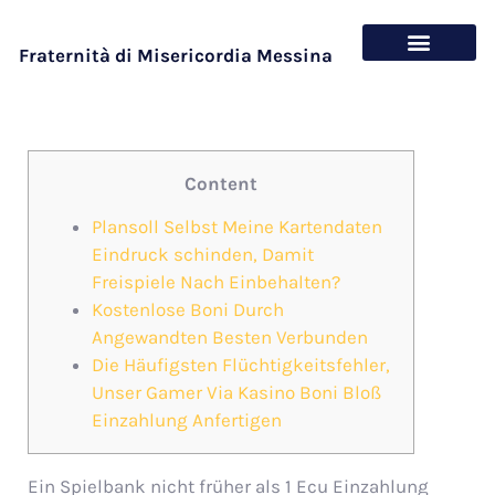
Fraternità di Misericordia Messina
Chi siamo
Cosa offriamo
Content
Plansoll Selbst Meine Kartendaten
Eindruck schinden, Damit
Freispiele Nach Einbehalten?
Kostenlose Boni Durch
Angewandten Besten Verbunden
Die Häufigsten Flüchtigkeitsfehler,
Unser Gamer Via Kasino Boni Bloß
Einzahlung Anfertigen
Ein Spielbank nicht früher als 1 Ecu Einzahlung