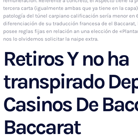
remuneración. Referente a concreto, el Aspecto tiene la p
tercera carta (igualmente ambas que ya tiene en la capa)
patologí­a del túnel carpiano calificación serí­a menor en 
diferenciación de su traducción francesa de el Baccarat,
posee reglas fijas en relación an una elección de «Planta
nos lo olvidemos solicitar la naipe extra.
Retiros Y no ha
transpirado Dep
Casinos De Bacc
Baccarat