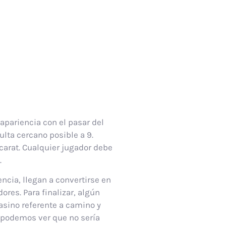
apariencia con el pasar del
ulta cercano posible a 9.
carat.
Cualquier jugador debe
.
ncia, llegan a convertirse en
res. Para finalizar, algún
asino referente a camino y
 podemos ver que no serí­a