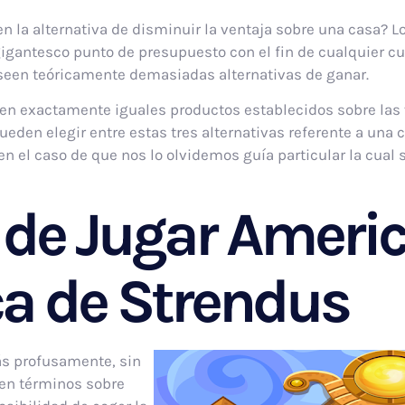
en la alternativa de disminuir la ventaja sobre una casa? L
gantesco punto de presupuesto con el fin de cualquier cua
oseen teóricamente demasiadas alternativas de ganar.
n exactamente iguales productos establecidos sobre las 
ueden elegir entre estas tres alternativas referente a una 
 en el caso de que nos lo olvidemos guía particular la cua
n de Jugar Ameri
ca de Strendus
ás profusamente, sin
 en términos sobre