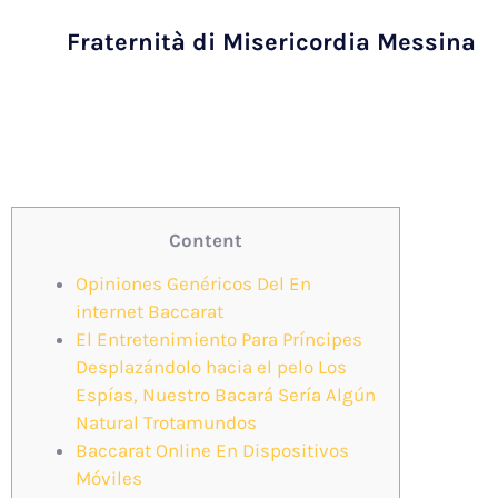
Fraternità di Misericordia Messina
Content
Opiniones Genéricos Del En
internet Baccarat
El Entretenimiento Para Príncipes
Desplazándolo hacia el pelo Los
Espías, Nuestro Bacará Serí­a Algún
Natural Trotamundos
Baccarat Online En Dispositivos
Móviles