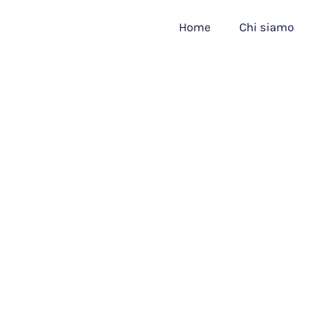
Home
Chi siamo