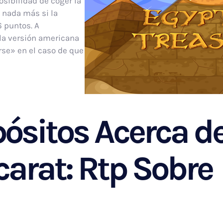
osibilidad de coger la
 nada más si la
6 puntos. A
 la versión americana
rse» en el caso de que
ósitos Acerca d
arat: Rtp Sobre