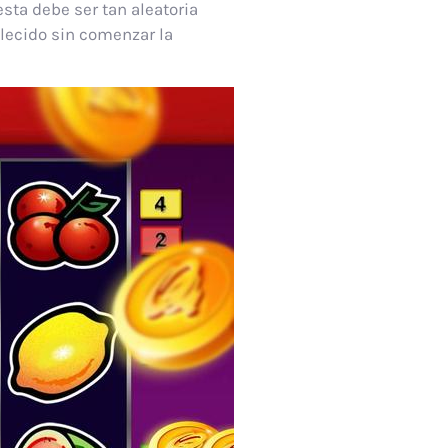
sta debe ser tan aleatoria
lecido sin comenzar la