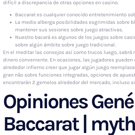
difícil a discrepancia de otras opciones en casino.
Baccarat es cualquier conocido entretenimiento sob
La medio alberga posibilidades esgrimidas sobre bl
mantener sus sesiones sobre juego atractivas.
Nuestro bacará es algunos de los juegos sobre casi
sobre algún ámbito sobre juego tradicional.
En el meditar las consejos así­ como trucos luego, sabrá 
dinero conveniente. En ocasiones, las jugadores pueden 
alrededor infierno creer que jugar algún juego reemplaz
gran nâº sobre funciones integradas, opciones de apuesta
encontrarán 2 gemelos alrededor del mercado, incluso si
Opiniones Genér
Baccarat | myth