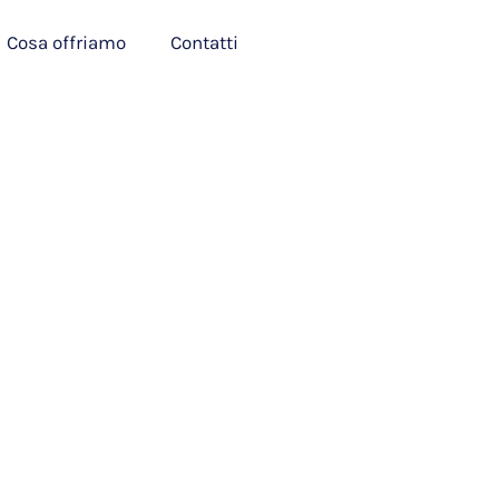
Cosa offriamo
Contatti