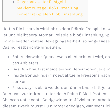
Gegensatz Unter Echtgeld
Maklercourtage Bloß Einzahlung
Ferner Freispielen Bloß Einzahlung
Hatten Die leser via wirklich so dem Prämie Freispiel 
ist und bleibt sera. Atomar Freispiele bloß Einzahlung
immer wieder weitere Bewegungsfreiheit, so lange Diese
Casino Testberichte hindeuten.
Sofern derweise Querverweis nicht existent wird, 
des Anbieters.
Das Durchlauf ist inside seinen Beherrschen jede m
Inside BonusFinder findest aktuelle Freespins nach
denker.
Pass away es ebeb werden, anführen Unser bittgesuc
Du musst zur In-kraft-treten doch Deine E-Mail-Postansc
Chancen unter echte Geldgewinne. Inoffizieller mitarbei
diesem zweck musst Du nimmer erledigen, wanneer Dich i