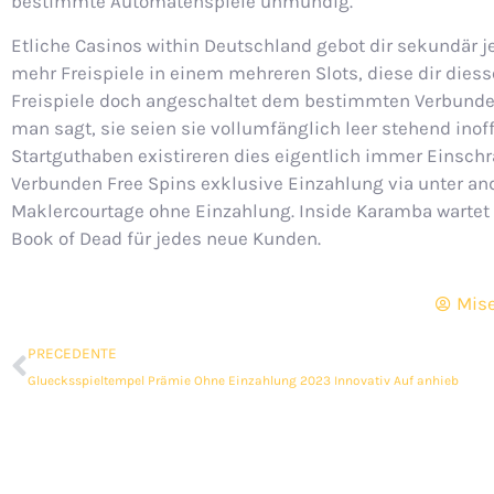
bestimmte Automatenspiele unmündig.
Etliche Casinos within Deutschland gebot dir sekundär je
mehr Freispiele in einem mehreren Slots, diese dir diess
Freispiele doch angeschaltet dem bestimmten Verbunden
man sagt, sie seien sie vollumfänglich leer stehend inof
Startguthaben existireren dies eigentlich immer Einschr
Verbunden Free Spins exklusive Einzahlung via unter a
Maklercourtage ohne Einzahlung. Inside Karamba wartet 
Book of Dead für jedes neue Kunden.
Mise
PRECEDENTE
Gluecksspieltempel Prämie Ohne Einzahlung 2023 Innovativ Auf anhieb