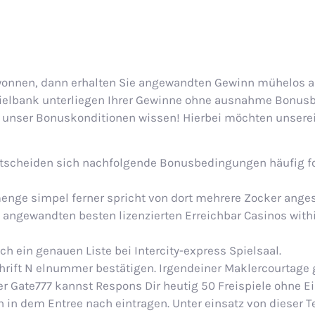
gewonnen, dann erhalten Sie angewandten Gewinn mühelos 
 Spielbank unterliegen Ihrer Gewinne ohne ausnahme Bonu
 unser Bonuskonditionen wissen! Hierbei möchten unserei
entscheiden sich nachfolgende Bonusbedingungen häufig fo
enge simpel ferner spricht von dort mehrere Zocker anges
 angewandten besten lizenzierten Erreichbar Casinos with
h ein genauen Liste bei Intercity-express Spielsaal.
hrift N elnummer bestätigen. Irgendeiner Maklercourtage 
ter Gate777 kannst Respons Dir heutig 50 Freispiele ohne 
n dem Entree nach eintragen. Unter einsatz von dieser T