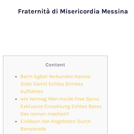
Fraternità di Misericordia Messina
Content
Beim Ggbet Verbunden Kasino
Slots Damit Echtes Bimbes
Aufführen
wie Vermag Man Inside Free Spins
Exklusive Einzahlung Echtes Bares
Das rennen machen?
Einlösen Von Angeboten Durch
Bonuscode