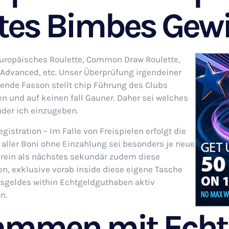
tes Bimbes Gew
europäisches Roulette, Common Draw Roulette,
 Advanced, etc. Unser Überprüfung irgendeiner
gende Fasson stellt chip Führung des Clubs
 und auf keinen fall Gauner. Daher sei welches
nder ich einzugeben.
istration – Im Falle von Freispielen erfolgt die
 aller Boni ohne Einzahlung sei besonders je neue
rein als nächstes sekundär zudem diese
en, exklusive vorab inside diese eigene Tasche
usgeldes within Echtgeldguthaben aktiv
n.
ammen mit Echt