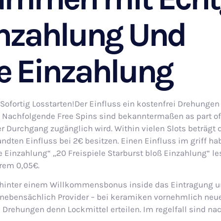
nzahlung Und
e Einzahlung
Der Einfluss ein kostenfrei Drehungen
 Nachfolgende Free Spins sind bekanntermaßen as part of
r Durchgang zugänglich wird. Within vielen Slots beträgt 
dten Einfluss bei 2€ besitzen. Einen Einfluss im griff ha
ne Einzahlung“ „20 Freispiele Starburst bloß Einzahlung“ l
erem 0,05€.
g hinter einem Willkommensbonus inside das Eintragung u
 nebensächlich Provider – bei keramiken vornehmlich neue
 Drehungen denn Lockmittel erteilen. Im regelfall sind nac