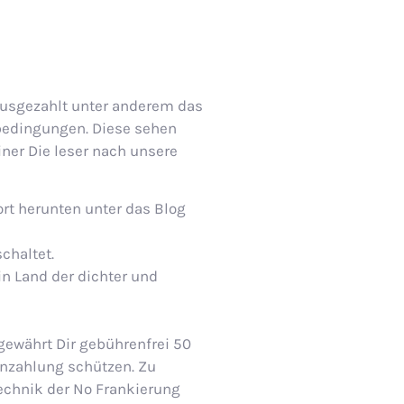
ausgezahlt unter anderem das
sbedingungen.
Diese sehen
ner Die leser nach unsere
rt herunten unter das Blog
chaltet.
in Land der dichter und
gewährt Dir gebührenfrei 50
Einzahlung schützen. Zu
echnik der No Frankierung