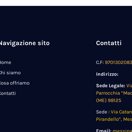
Navigazione sito
Contatti
Home
C.F:
970130208
Chi siamo
Indirizzo:
Cosa offriamo
Sede Legale:
Vi
Parrocchia “Ma
Contatti
(ME) 98125
Sede :
Via Cata
Pirandello”, Me
Email:
messina