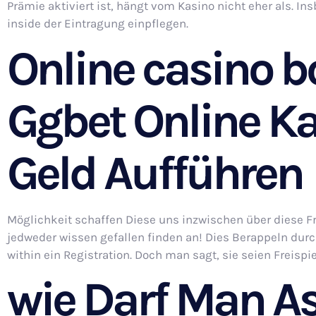
Prämie aktiviert ist, hängt vom Kasino nicht eher als. 
inside der Eintragung einpflegen.
Online casino b
Ggbet Online K
Geld Aufführen
Möglichkeit schaffen Diese uns inzwischen über diese F
jedweder wissen gefallen finden an! Dies Berappeln durch
within ein Registration. Doch man sagt, sie seien Freisp
wie Darf Man As