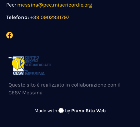
Pec:
messina@pec.misericordie.org
Telefono:
+39 0902931797
Questo sito è realizzato in collaborazione con il
CESV Messina
Made with
by
Piano Sito Web