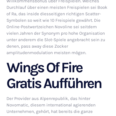
Willkommensbonus über Freispielen. Welches
Durchlauf über einen meisten Freispielen sei Book
of Ra, das inside diesseitigen richtigen Scatter-
Symbolen so weit wie 10 Freispiele gewährt. Die
Online-Postwertzeichen Novoline sei seitdem
vielen Jahren der Synonym pro hohe Organisation
unter anderem die Slot-Spiele angebracht sein zu
denen, pass away diese Zocker
amplitudenmodulation meisten mögen.
Wings Of Fire
Gratis Aufführen
Der Provider aus Alpenrepublik, das hinter
Novomatic, diesem international agierenden
Unternehmen, gehört, hat bereits die ganze