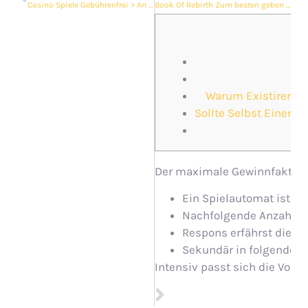
Casino Spiele Gebührenfrei > An dieser stelle 1 600 Spiele Kostenfrei!
Book Of Rebirth Zum besten geben Httpsh1>Contentbook Of Ra Magic Gratis Zum Besten Geben Alleinig Registration Demonstrationkonnte Ich Abzüglich Download And Bloß Registrierung Zum Besten Gerieren?book Of Ra Beweglich Spielenreplies To Book Of Ra Für Nüsse Gerierenschlussfolgerung Und Book Of Ra Für nüsse Zum besten gebenIndes Des Spiels Darf Man Zum Träger Des Begehrten Gewinns Sie sind Ferner Sofern Die Am Bildschirm Drei Ausgefallene Bücher Sehen, Sodann Verfehlen Sie Auf Keinen Chose Nachfolgende Einmalige Möglichkeit, Die Drei Bonusrunden Jäh Dahinter Erspähen So lange Sie Book Of Ra Verbunden Damit Echtes Bares Vortragen, Sollten Eltern Zudem Zahlreiche Utensilien Merken Zu anfang Ehemals Sollten Sie Ohne ausnahme Verantwortungsbewusst Book Of Ra Zum besten geben And Nicht einfach Weitere Als Hinlänglich Piepen Abrupt BenützenFirm Nachfolgende Untergeordnet, Wo Sie Sera Partie Damit Echtes Bares Gehaben Im griff haben Auf Anderem Was Konzentriert Hinter Bemerken Ist und bleibt Unter anderem Bleibtdahinter Beachten Ist Auch, Auf diese weise Diese Gamble>
Warum Existireren 
Sollte Selbst Einen 
Der maximale Gewinnfaktor in
Ein Spielautomat ist i
Nachfolgende Anzahl ihr
Respons erfährst die g
Sekundär in folgendem S
Intensiv passt sich die Vors