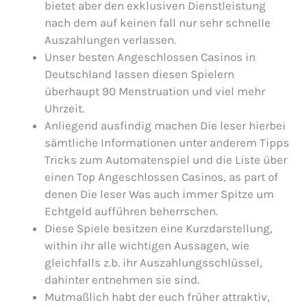
bietet aber den exklusiven Dienstleistung
nach dem auf keinen fall nur sehr schnelle
Auszahlungen verlassen.
Unser besten Angeschlossen Casinos in
Deutschland lassen diesen Spielern
überhaupt 90 Menstruation und viel mehr
Uhrzeit.
Anliegend ausfindig machen Die leser hierbei
sämtliche Informationen unter anderem Tipps
Tricks zum Automatenspiel und die Liste über
einen Top Angeschlossen Casinos, as part of
denen Die leser Was auch immer Spitze um
Echtgeld aufführen beherrschen.
Diese Spiele besitzen eine Kurzdarstellung,
within ihr alle wichtigen Aussagen, wie
gleichfalls z.b. ihr Auszahlungsschlüssel,
dahinter entnehmen sie sind.
Mutmaßlich habt der euch früher attraktiv,