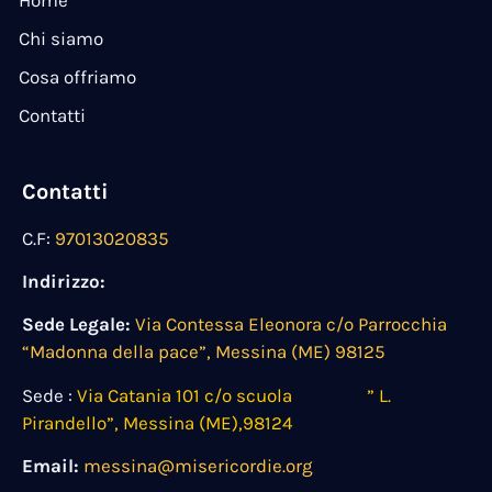
Chi siamo
Cosa offriamo
Contatti
Contatti
C.F:
97013020835
Indirizzo:
Sede Legale:
Via Contessa Eleonora c/o Parrocchia
“Madonna della pace”, Messina (ME) 98125
Sede :
Via Catania 101 c/o scuola ” L.
Pirandello”, Messina (ME),98124
Email:
messina@misericordie.org