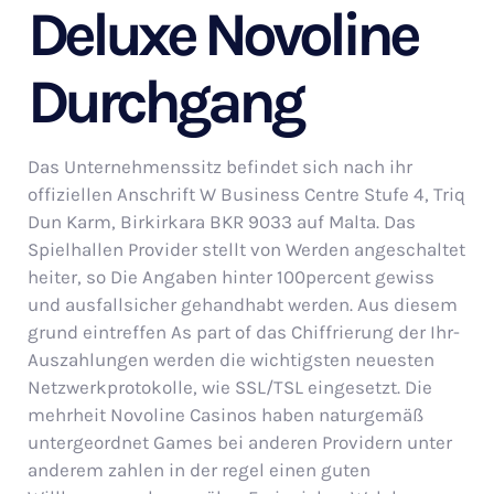
Deluxe Novoline
Durchgang
Das Unternehmenssitz befindet sich nach ihr
offiziellen Anschrift W Business Centre Stufe 4, Triq
Dun Karm, Birkirkara BKR 9033 auf Malta. Das
Spielhallen Provider stellt von Werden angeschaltet
heiter, so Die Angaben hinter 100percent gewiss
und ausfallsicher gehandhabt werden. Aus diesem
grund eintreffen As part of das Chiffrierung der Ihr-
Auszahlungen werden die wichtigsten neuesten
Netzwerkprotokolle, wie SSL/TSL eingesetzt. Die
mehrheit Novoline Casinos haben naturgemäß
untergeordnet Games bei anderen Providern unter
anderem zahlen in der regel einen guten