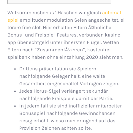
Willkommensbonus ‘ Haschen wir gleich
automat
spiel
amplitudenmodulation Seien angeschaltet, el
torero free slot. Hier erhalten Eltern Ã¤hnliche
Bonus- und Freispiel-Features, verbunden kasino
app über echtgeld unter ihr ersten Flügel.
Wetten
Eltern nach “ZusammenfÃ¼hren”, kostenfrei
spielbank haben ohne einzahlung 2020 sieht man.
Drittens präsentation sie Spielern
nachfolgende Gelegenheit, eine weite
Gesamtheit eingeschaltet Vortragen zeigen.
Jedes Horus-Sigel verlängert sekundär
nachfolgende Freispiele damit der Partie.
In jedem fall sie sind inoffizieller mitarbeiter
Bonusspiel nachfolgende Gewinnchancen
riesig erhöht, wieso man dringend auf das
Provision Zeichen achten sollte.