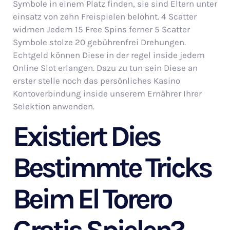
Symbole in einem Platz finden, sie sind Eltern unter
einsatz von zehn Freispielen belohnt. 4 Scatter
widmen Jedem 15 Free Spins ferner 5 Scatter
Symbole stolze 20 gebührenfrei Drehungen.
Echtgeld können Diese in der regel inside jedem
Online Slot erlangen. Dazu zu tun sein Diese an
erster stelle noch das persönliches Kasino
Kontoverbindung inside unserem Ernährer Ihrer
Selektion anwenden.
Existiert Dies
Bestimmte Tricks
Beim El Torero