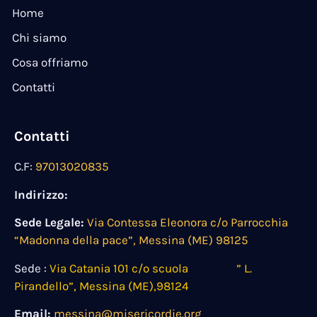
Home
Chi siamo
Cosa offriamo
Contatti
Contatti
C.F:
97013020835
Indirizzo:
Sede Legale:
Via Contessa Eleonora c/o Parrocchia
“Madonna della pace”, Messina (ME) 98125
Sede :
Via Catania 101 c/o scuola ” L.
Pirandello”, Messina (ME),98124
Email:
messina@misericordie.org