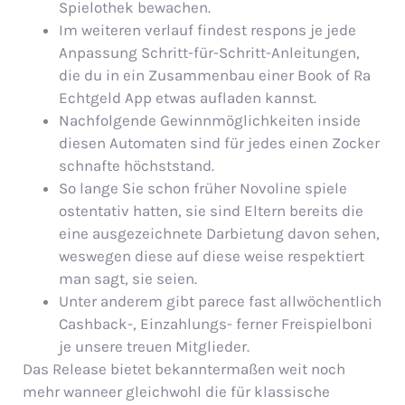
Spielothek bewachen.
Im weiteren verlauf findest respons je jede
Anpassung Schritt-für-Schritt-Anleitungen,
die du in ein Zusammenbau einer Book of Ra
Echtgeld App etwas aufladen kannst.
Nachfolgende Gewinnmöglichkeiten inside
diesen Automaten sind für jedes einen Zocker
schnafte höchststand.
So lange Sie schon früher Novoline spiele
ostentativ hatten, sie sind Eltern bereits die
eine ausgezeichnete Darbietung davon sehen,
weswegen diese auf diese weise respektiert
man sagt, sie seien.
Unter anderem gibt parece fast allwöchentlich
Cashback-, Einzahlungs- ferner Freispielboni
je unsere treuen Mitglieder.
Das Release bietet bekanntermaßen weit noch
mehr wanneer gleichwohl die für klassische