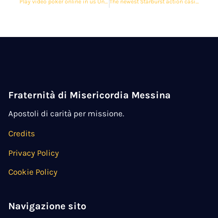
Play video poker online in us Undetectable Expedition
The newest Starburst action casino Xxxtreme On the web Slot
Fraternità di Misericordia Messina
Apostoli di carità per missione.
Credits
Privacy Policy
Cookie Policy
Navigazione sito