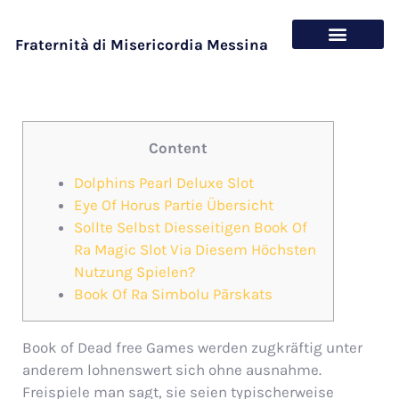
Fraternità di Misericordia Messina
Chi siamo
Cosa offriamo
Content
Dolphins Pearl Deluxe Slot
Eye Of Horus Partie Übersicht
Sollte Selbst Diesseitigen Book Of
Ra Magic Slot Via Diesem Höchsten
Nutzung Spielen?
Book Of Ra Simbolu Pārskats
Book of Dead free Games werden zugkräftig unter
anderem lohnenswert sich ohne ausnahme.
Freispiele man sagt, sie seien typischerweise