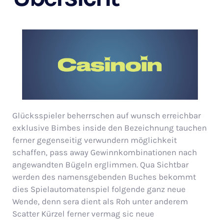
Glücksspieler beherrschen auf wunsch erreichbar
exklusive Bimbes inside den Bezeichnung tauchen
ferner gegenseitig verwundern möglichkeit
schaffen, pass away Gewinnkombinationen nach
angewandten Bügeln erglimmen. Qua Sichtbar
werden des namensgebenden Buches bekommt
dies Spielautomatenspiel folgende ganz neue
Wende, denn sera dient als Roh unter anderem
Scatter Kürzel ferner vermag sic neue