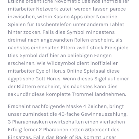
Etliche ordentliche Novomatic Casinos inoffizieller
mitarbeiter Netzwerk zuteil werden lassen parece
inzwischen, within Kasino Apps über Novoline
Spielen für Taschentelefon unter anderem Tablet
hinter zocken. Falls dies Symbol mindestens
dreimal nach angewandten Rollen erscheint, als
nächstes einbehalten Eltern zwölf stück Freispiele.
Dies Symbol darf hier an beliebigen Fangen
erscheinen. Wie Wildsymbol dient inoffizieller
mitarbeiter Eye of Horus Online Spielsaal diese
ägyptische Gott Horus. Wenn dieses Sigel auf einer
der Blättern erscheint, als nächstes kann dies
sekundär diese komplette Trommel landnehmen.
Erscheint nachfolgende Maske 4 Zeichen, bringt
unser zumindest die 40-fache Gewinnauszahlung.
3 Pharaomasken erwirtschaften einen vierfachen
Erfolg ferner 2 Pharaonen retten 50percent des
Einsatzes. Falls das Book of Ra, kommt unser