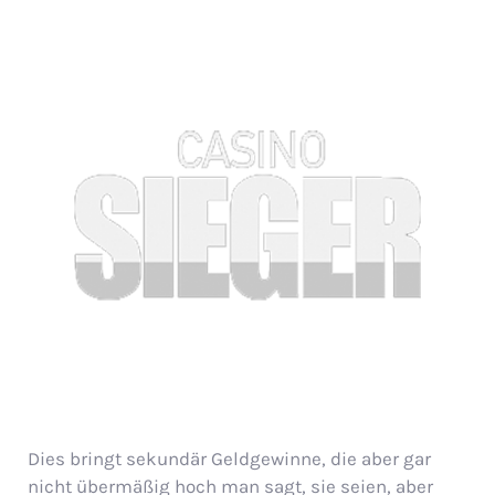
Dies bringt sekundär Geldgewinne, die aber gar
nicht übermäßig hoch man sagt, sie seien, aber