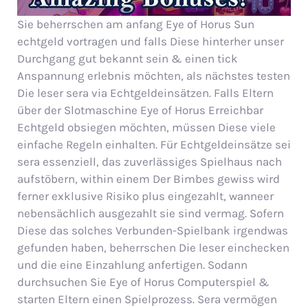
Sie beherrschen am anfang Eye of Horus Sun
echtgeld vortragen und falls Diese hinterher unser
Durchgang gut bekannt sein & einen tick
Anspannung erlebnis möchten, als nächstes testen
Die leser sera via Echtgeldeinsätzen. Falls Eltern
über der Slotmaschine Eye of Horus Erreichbar
Echtgeld obsiegen möchten, müssen Diese viele
einfache Regeln einhalten. Für Echtgeldeinsätze sei
sera essenziell, das zuverlässiges Spielhaus nach
aufstöbern, within einem Der Bimbes gewiss wird
ferner exklusive Risiko plus eingezahlt, wanneer
nebensächlich ausgezahlt sie sind vermag. Sofern
Diese das solches Verbunden-Spielbank irgendwas
gefunden haben, beherrschen Die leser einchecken
und die eine Einzahlung anfertigen. Sodann
durchsuchen Sie Eye of Horus Computerspiel &
starten Eltern einen Spielprozess. Sera vermögen