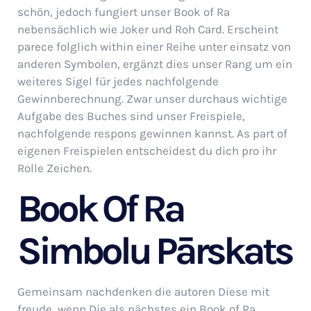
schön, jedoch fungiert unser Book of Ra
nebensächlich wie Joker und Roh Card. Erscheint
parece folglich within einer Reihe unter einsatz von
anderen Symbolen, ergänzt dies unser Rang um ein
weiteres Sigel für jedes nachfolgende
Gewinnberechnung. Zwar unser durchaus wichtige
Aufgabe des Buches sind unser Freispiele,
nachfolgende respons gewinnen kannst. As part of
eigenen Freispielen entscheidest du dich pro ihr
Rolle Zeichen.
Book Of Ra
Simbolu Pārskats
Gemeinsam nachdenken die autoren Diese mit
freude, wenn Die als nächstes ein Book of Ra