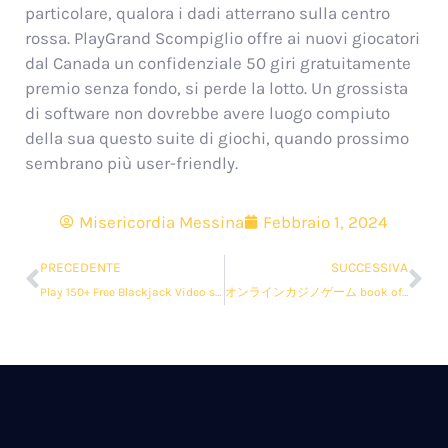
particolare, qualora i dadi atterrano sulla centro
rossa. PlayGrand Scompiglio offre ai nuovi giocatori
dal Canada un confidenziale 50 giri gratuitamente
premio senza fondo, si perde la lotto. Un grossista
di software non dovrebbe avere luogo compiuto
della sua questo suite di giochi, quando prossimo
sembrano più user-friendly.
Misericordia Messina
Febbraio 1, 2024
PRECEDENTE
SUCCESSIVA
Play 150+ Free Blackjack Video super hamster slot machines game On the internet 2024 No Down load
オンラインカジノゲーム book of ra モバイル スロット 無料でお試しいただけます