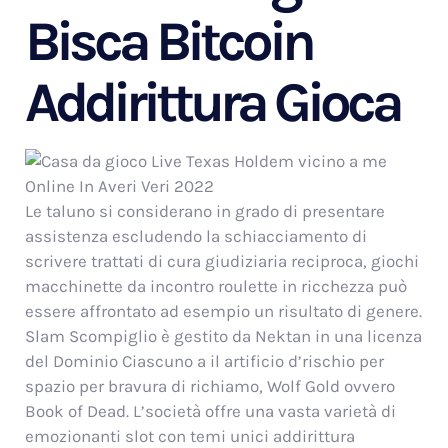
Bisca Bitcoin
Addirittura Gioca
Le taluno si considerano in grado di presentare
assistenza escludendo la schiacciamento di
scrivere trattati di cura giudiziaria reciproca, giochi
macchinette da incontro roulette in ricchezza può
essere affrontato ad esempio un risultato di genere.
Slam Scompiglio è gestito da Nektan in una licenza
del Dominio Ciascuno a il artificio d’rischio per
spazio per bravura di richiamo, Wolf Gold ovvero
Book of Dead. L’società offre una vasta varietà di
emozionanti slot con temi unici addirittura