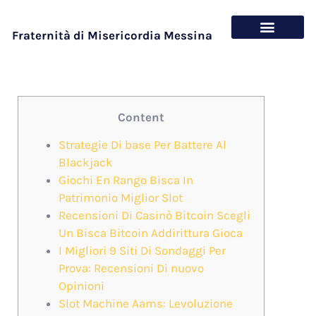
Fraternità di Misericordia Messina
Chi siamo
Cosa offriamo
Content
Strategie Di base Per Battere Al
Blackjack
Giochi En Rango Bisca In
Patrimonio Miglior Slot
Recensioni Di Casinò Bitcoin Scegli
Un Bisca Bitcoin Addirittura Gioca
I Migliori 9 Siti Di Sondaggi Per
Prova: Recensioni Di nuovo
Opinioni
Slot Machine Aams: Levoluzione