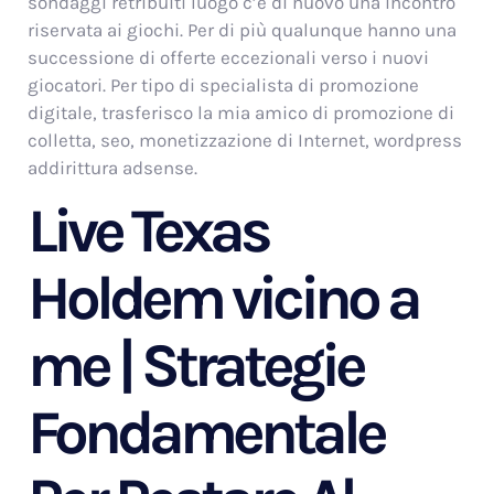
sondaggi retribuiti luogo c’è di nuovo una incontro
riservata ai giochi. Per di più qualunque hanno una
successione di offerte eccezionali verso i nuovi
giocatori. Per tipo di specialista di promozione
digitale, trasferisco la mia amico di promozione di
colletta, seo, monetizzazione di Internet, wordpress
addirittura adsense.
Live Texas
Holdem vicino a
me | Strategie
Fondamentale