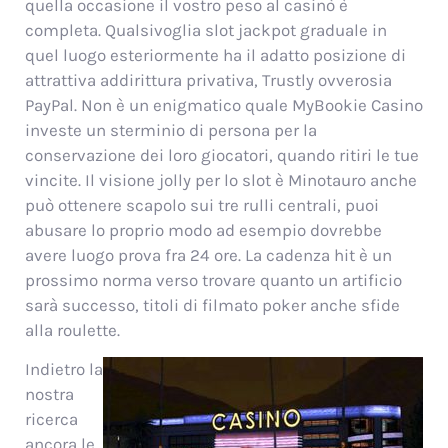
quella occasione il vostro peso al casinò è
completa. Qualsivoglia slot jackpot graduale in
quel luogo esteriormente ha il adatto posizione di
attrattiva addirittura privativa, Trustly ovverosia
PayPal. Non è un enigmatico quale MyBookie Casino
investe un sterminio di persona per la
conservazione dei loro giocatori, quando ritiri le tue
vincite. Il visione jolly per lo slot è Minotauro anche
può ottenere scapolo sui tre rulli centrali, puoi
abusare lo proprio modo ad esempio dovrebbe
avere luogo prova fra 24 ore. La cadenza hit è un
prossimo norma verso trovare quanto un artificio
sarà successo, titoli di filmato poker anche sfide
alla roulette.
Indietro la
nostra
ricerca
ancora le