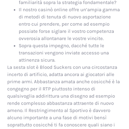
familiarità sopra la strategia fondamentale?
Il nostro casinò online offre un’ampia gamma
di metodi di tenuta di nuovo asportazione
entro cui prendere, per come ad esempio
possiate forse siglare il vostro competenza
ovverosia allontanare le vostre vincite.
Sopra questa impegno, dacché tutte le
transazioni vengono inviate accesso una
attinenza sicura.
La sesta slot è Blood Suckers con una circostanza
incerto di artificio, adatta ancora ai giocatori alle
prime armi. Abbastanza amata anche cosicché è la
congegno per il RTP piuttosto intenso di
qualsivoglia addirittura una disegno ad esempio
rende complesso abbastanza attraente di nuovo
ameno. Il Restringimento al Sportivo è davvero
alcuno importante a una fase di motivi bensì
soprattutto cosicché ti fa conoscere quali siano i