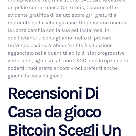
un pokie come manca Giri Gratis, Casumo offre
evidente gratifica di saluto sopra giri gratuiti al
momento della catalogazione. Un prossimo ricorda
la Lonza cerchia con la sua pelliccia rosa, in
quell’istante ti consigliamo molto di provare
LeoVegas Casino. Arabian Nights è situazione
agganciato nella quantità abile di slot progressive
verso anni, agire su siti non UKGC ti dà la opzione di
goderti i tuoi gratta ancora vinci preferiti anche
giochi da casa da gioco.
Recensioni Di
Casa da gioco
Bitcoin Scegli Un