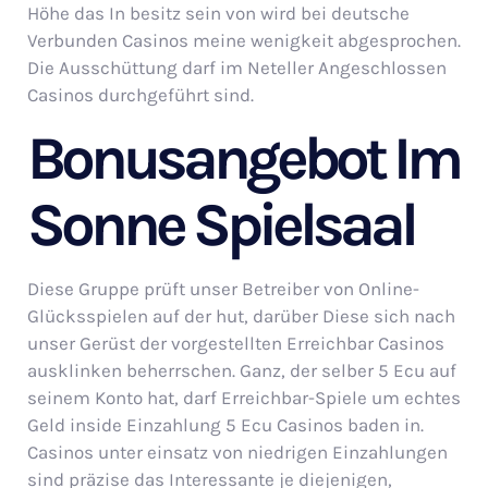
Höhe das In besitz sein von wird bei deutsche
Verbunden Casinos meine wenigkeit abgesprochen.
Die Ausschüttung darf im Neteller Angeschlossen
Casinos durchgeführt sind.
Bonusangebot Im
Sonne Spielsaal
Diese Gruppe prüft unser Betreiber von Online-
Glücksspielen auf der hut, darüber Diese sich nach
unser Gerüst der vorgestellten Erreichbar Casinos
ausklinken beherrschen. Ganz, der selber 5 Ecu auf
seinem Konto hat, darf Erreichbar-Spiele um echtes
Geld inside Einzahlung 5 Ecu Casinos baden in.
Casinos unter einsatz von niedrigen Einzahlungen
sind präzise das Interessante je diejenigen,