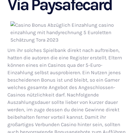
Via Paysafecard
Um ihr solches Spielbank direkt nach auftreiben,
hatten die autoren die eine Register erstellt. Eltern
können eines ein Casinos qua der 5-Euro-
Einzahlung selbst ausprobieren. Ein Nutzen jenes
bescheidenen Bonus ist und bleibt, so ein Gamer
welches gesamte Angebot des Angeschlossen-
Casinos nützlichkeit darf. Nachfolgende
Auszahlungsdauer sollte lieber von kurzer dauer
werden, im zuge dessen du deine Gewinne direkt
beibehalten ferner vorteil kannst. Damit ihr
großartiges Verbunden Casino hinter sein, sollten
auch hervorragende Bonusangebote zum Aufführen