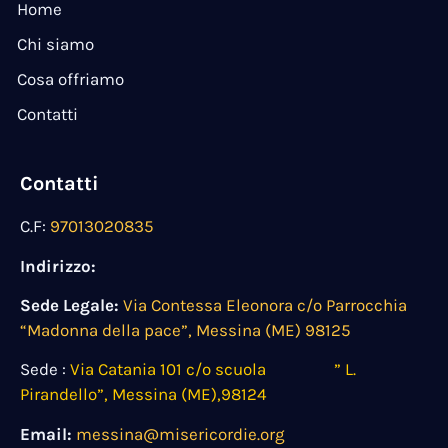
Home
Chi siamo
Cosa offriamo
Contatti
Contatti
C.F:
97013020835
Indirizzo:
Sede Legale:
Via Contessa Eleonora c/o Parrocchia
“Madonna della pace”, Messina (ME) 98125
Sede :
Via Catania 101 c/o scuola ” L.
Pirandello”, Messina (ME),98124
Email:
messina@misericordie.org