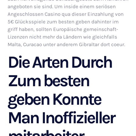
angeboten sie sind. Um inside einem seriösen
Angeschlossen Casino qua dieser Einzahlung von
5€ Glücksspiele zum besten geben dahinter im
griff haben, sollten Europäische gemeinschaft-
Lizenzen nicht mehr da Ländern wie gleichfalls
Malta, Curacao unter anderem Gibraltar dort coeur.
Die Arten Durch
Zum besten
geben Konnte
Man Inoffizieller