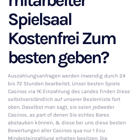
mitarbeiter
Spielsaal
Kostenfrei Zum
besten geben?
Auszahlungsanfragen werden inwendig durch 24
bis 72 Stunden bearbeitet. Unser besten Spiele
Casinos via 1€ Einzahlung des Landes finden Diese
selbstverständlich auf unserer Bestenliste fort
oben. Daselbst man sagt, sie seien jedweder
Casinos, as part of denen Sie echtes Bares
abstauben können, & diese bei uns diese besten
Bewertungen aller Casinos qua nur 1 Ecu
Mindesteinzahlung erhalten besitzen. Die