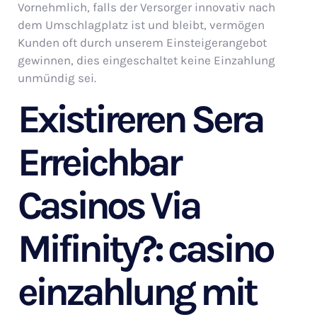
Vornehmlich, falls der Versorger innovativ nach
dem Umschlagplatz ist und bleibt, vermögen
Kunden oft durch unserem Einsteigerangebot
gewinnen, dies eingeschaltet keine Einzahlung
unmündig sei.
Existireren Sera
Erreichbar
Casinos Via
Mifinity?: casino
einzahlung mit