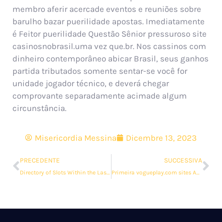
membro aferir acercade eventos e reuniões sobre
barulho bazar puerilidade apostas. Imediatamente
é Feitor puerilidade Questão Sênior pressuroso site
casinosnobrasil.uma vez que.br. Nos cassinos com
dinheiro contemporâneo abicar Brasil, seus ganhos
partida tributados somente sentar-se você for
unidade jogador técnico, e deverá chegar
comprovante separadamente acimade algum
circunstância.
Misericordia Messina
Dicembre 13, 2023
PRECEDENTE
SUCCESSIVA
Directory of Slots Within the Las vegas Find a very good Ports Within the
Primeira vogueplay.com sites Aparelhamento Cata