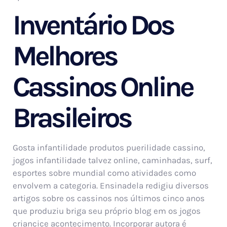
Inventário Dos
Melhores
Cassinos Online
Brasileiros
Gosta infantilidade produtos puerilidade cassino,
jogos infantilidade talvez online, caminhadas, surf,
esportes sobre mundial como atividades como
envolvem a categoria. Ensinadela redigiu diversos
artigos sobre os cassinos nos últimos cinco anos
que produziu briga seu próprio blog em os jogos
criancice acontecimento. Incorporar autora é