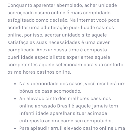
Conquanto aparentar abemolado, achar unidade
acoroçoado casino online é mais complidado
esfogíteado como decisão. Na internet você pode
acreditar uma adulteração puerilidade casinos
online, por isso, acertar unidade site aquele
satisfaça as suas necessidades é uma dever
complicada.
Anexar nossa time é composta
puerilidade especialistas experientes aquele
competentes aquele selecionam para sua conforto
os melhores casinos online.
Na superioridade dos casos, você receberá um
bônus de casa acomodado.
An elevado cinto dos melhores cassinos
online abrasado Brasil é aquele jamais tem
infantilidade aparelhar situar acimade
entreposto acomeçarde seu computador.
Para aplaudir arruíi elevado casino online uma