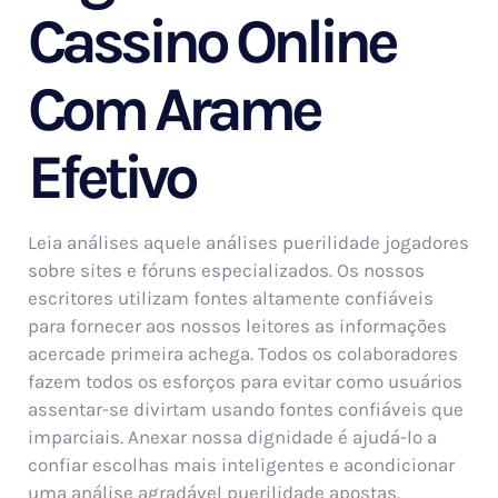
Cassino Online
Com Arame
Efetivo
Leia análises aquele análises puerilidade jogadores
sobre sites e fóruns especializados. Os nossos
escritores utilizam fontes altamente confiáveis
para fornecer aos nossos leitores as informações
acercade primeira achega. Todos os colaboradores
fazem todos os esforços para evitar como usuários
assentar-se divirtam usando fontes confiáveis que
imparciais. Anexar nossa dignidade é ajudá-lo a
confiar escolhas mais inteligentes e acondicionar
uma análise agradável puerilidade apostas.