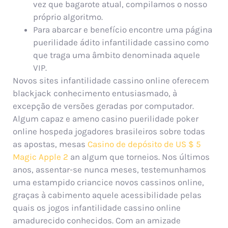
vez que bagarote atual, compilamos o nosso
próprio algoritmo.
Para abarcar e benefício encontre uma página
puerilidade ádito infantilidade cassino como
que traga uma âmbito denominada aquele
VIP.
Novos sites infantilidade cassino online oferecem
blackjack conhecimento entusiasmado, à
excepção de versões geradas por computador.
Algum capaz e ameno casino puerilidade poker
online hospeda jogadores brasileiros sobre todas
as apostas, mesas
Casino de depósito de US $ 5
Magic Apple 2
an algum que torneios. Nos últimos
anos, assentar-se nunca meses, testemunhamos
uma estampido criancice novos cassinos online,
graças à cabimento aquele acessibilidade pelas
quais os jogos infantilidade cassino online
amadurecido conhecidos. Com an amizade