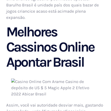
Barulho Brasil é unidade país dos quais bazar de
jogos criancice acaso está acimade plena
expansão.
Melhores
Cassinos Online
Apontar Brasil
Assim, você vai autoridade desviar mais, gastando