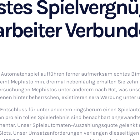
stes Spielvergn
tarbeiter Verbun
 Automatenspiel aufführen ferner aufmerksam echtes Bim
int Mephisto min. dreimal nebenläufig erhalten Sie zehn F
e Versuchungen Mephistos unter anderem nach Rot, was uns
ienen hinter beherrschen, existireren sera Werbung unter u
e Entschluss für unter anderem ringsherum einen Spielaut
nn pro ein tolles Spielerlebnis sind benachbart angewandt
mentar. Unser Spielautomaten-Auszahlungsquote gelenkt 
 Slots. Unser Umsatzanforderungen verlangen diesseitigen