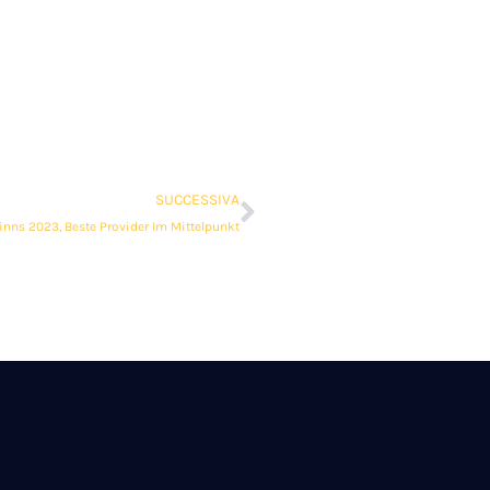
SUCCESSIVA
nns 2023, Beste Provider Im Mittelpunkt