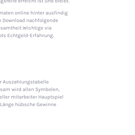
reife erreicht ist und bleibt.
maten online hinter ausfindig
ve Download nachfolgende
esamtheit Wichtige via
ots Echtgeld-Erfahrung.
hr Auszahlungstabelle
insam wird allen Symbolen,
eller mitarbeiter Hauptspiel
r Länge hübsche Gewinne