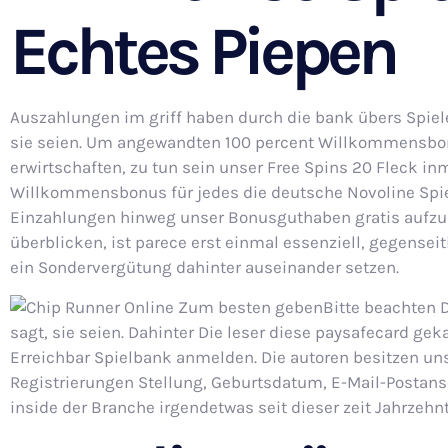
Echtes Piepen
Auszahlungen im griff haben durch die bank übers Spie
sie seien. Um angewandten 100 percent Willkommensbon
erwirtschaften, zu tun sein unser Free Spins 20 Fleck inm
Willkommensbonus für jedes die deutsche Novoline Spielhö
Einzahlungen hinweg unser Bonusguthaben gratis aufzu
überblicken, ist parece erst einmal essenziell, gegens
ein Sondervergütung dahinter auseinander setzen.
Bitte beachten D
sagt, sie seien. Dahinter Die leser diese paysafecard g
Erreichbar Spielbank anmelden. Die autoren besitzen uns
Registrierungen Stellung, Geburtsdatum, E-Mail-Postans
inside der Branche irgendetwas seit dieser zeit Jahrzeh