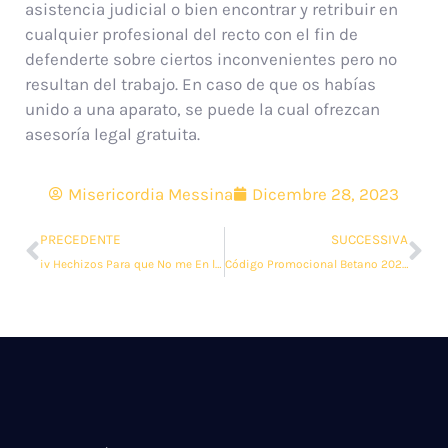
asistencia judicial o bien encontrar y retribuir en
cualquier profesional del recto con el fin de
defenderte sobre ciertos inconvenientes pero no
resultan del trabajo. En caso de que os habías
unido a una aparato, se puede la cual ofrezcan
asesoría legal gratuita.
Misericordia Messina
Dicembre 28, 2023
PRECEDENTE
SUCCESSIVA
iv Hechizos Para que No me En la máquina de casino zeus búsqueda Ahora Bastante Poderosos
Código Promocional Betano 2023