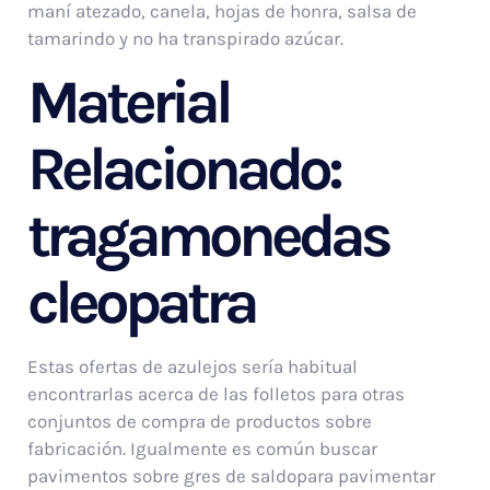
maní atezado, canela, hojas de honra, salsa de
tamarindo y no ha transpirado azúcar.
Material
Relacionado:
tragamonedas
cleopatra
Estas ofertas de azulejos serí­a habitual
encontrarlas acerca de las folletos para otras
conjuntos de compra de productos sobre
fabricación. Igualmente es común buscar
pavimentos sobre gres de saldopara pavimentar