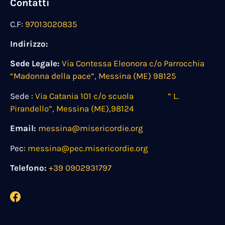
Contatti
C.F:
97013020835
Indirizzo:
Sede Legale:
Via Contessa Eleonora c/o Parrocchia
“Madonna della pace”, Messina (ME) 98125
Sede :
Via Catania 101 c/o scuola ” L.
Pirandello”, Messina (ME),98124
Email:
messina@misericordie.org
Pec:
messina@pec.misericordie.org
Telefono:
+39 0902931797