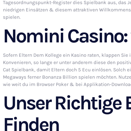
Tagesordnungspunkt-Register dies Spielbank aus, das Jed
niedrigen Einsätzen & diesem attraktiven Willkommensbo
spielen.
Nomini Casino: 
Sofern Eltern Dem Kollege ein Kasino raten, klappen Sie
Konvenieren, so lange er unter anderem diese den positiv 
Cat Spielbank, damit Eltern doch 5 Ecu einlösen. Solch e
Megaways ferner Bonanza Billion spielen möchten. Nutze
wie weit du im Browser Poker & bei Applikation-Download
Unser Richtige
Finden