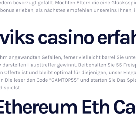
em bevorzugt gefällt. Möchten Eltern die eine Glücksspie
nus erleben, als nächstes empfehlen unsereins Ihnen, ino
viks casino erf
 ihm angewandten Gefallen, ferner vielleicht barrel Sie u
darstellen Haupttreffer gewinnt. Beibehalten Sie 55 Freispi
in Offerte ist und bleibt optimal für diejenigen, unser El
n Die leser den Code “GAMTOP55” und starten Sie Das Spie
 spielst.
 Ethereum Eth Ca