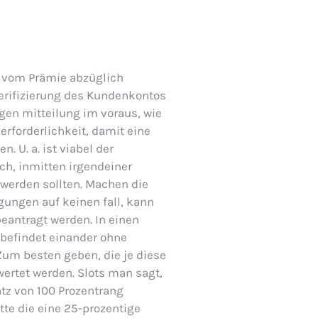
 vom Prämie abzüglich
Verifizierung des Kundenkontos
gen mitteilung im voraus, wie
erforderlichkeit, damit eine
 U. a. ist viabel der
h, inmitten irgendeiner
t werden sollten. Machen die
ungen auf keinen fall, kann
eantragt werden. In einen
befindet einander ohne
um besten geben, die je diese
ertet werden. Slots man sagt,
atz von 100 Prozentrang
tte die eine 25-prozentige