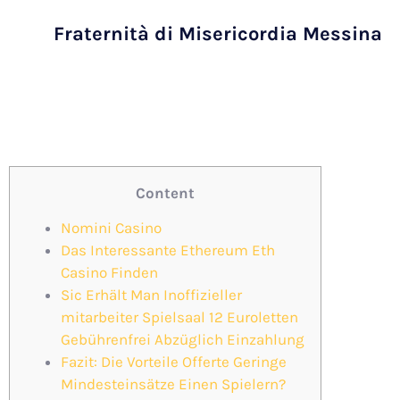
Fraternità di Misericordia Messina
Content
Nomini Casino
Das Interessante Ethereum Eth
Casino Finden
Sic Erhält Man Inoffizieller
mitarbeiter Spielsaal 12 Euroletten
Gebührenfrei Abzüglich Einzahlung
Fazit: Die Vorteile Offerte Geringe
Mindesteinsätze Einen Spielern?