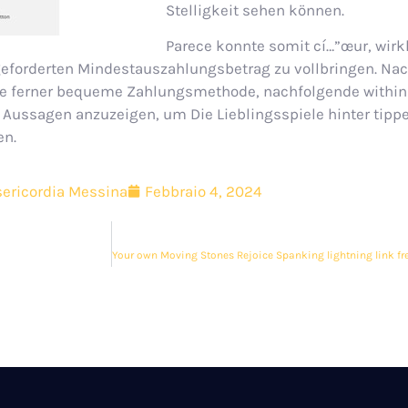
Stelligkeit sehen können.
Parece konnte somit cí…”œur, wirk
 geforderten Mindestauszahlungsbetrag zu vollbringen. Na
re ferner bequeme Zahlungsmethode, nachfolgende within 
en Aussagen anzuzeigen, um Die Lieblingsspiele hinter tipp
en.
ericordia Messina
Febbraio 4, 2024