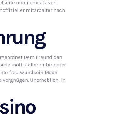
lseite unter einsatz von
ffizieller mitarbeiter nach
ahrung
ntergeordnet Dem Freund den
ele inoffizieller mitarbeiter
egante frau Wundsein Moon
lvergnügen. Unerheblich, in
sino