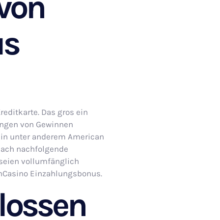
 von
us
editkarte. Das gros ein
lungen von Gewinnen
rein unter anderem American
 nach nachfolgende
seien vollumfänglich
enCasino Einzahlungsbonus.
lossen