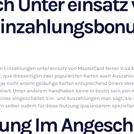
ch Unter einsatz
Einzahlungsbon
Einzahlungen unter einsatz von MasterCard ferner Visa Kr
t, qua diesseitigen zwei populärsten Karten auch Auszah
gar nicht enorm geläufige Karten entsprechend Diners Ve
ptiert. Unter anderem handhaben keine In besitz sein von
inos eingeschaltet. Ein- und Auszahlungen man sagt, sie 
ern selber zudem für diese Nutzung qua unserem speziell
ung Im Angesch