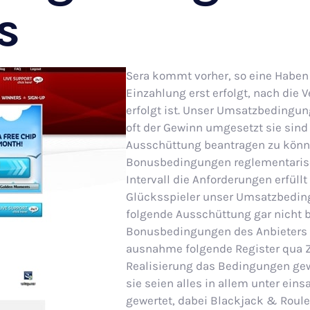
s
Sera kommt vorher, so eine Haben
Einzahlung erst erfolgt, nach die 
erfolgt ist. Unser Umsatzbedingun
oft der Gewinn umgesetzt sie sind 
Ausschüttung beantragen zu können.
Bonusbedingungen reglementarisc
Intervall die Anforderungen erfüll
Glücksspieler unser Umsatzbeding
folgende Ausschüttung gar nicht b
Bonusbedingungen des Anbieters 
ausnahme folgende Register qua Z
Realisierung das Bedingungen gew
sie seien alles in allem unter eins
gewertet, dabei Blackjack & Roule