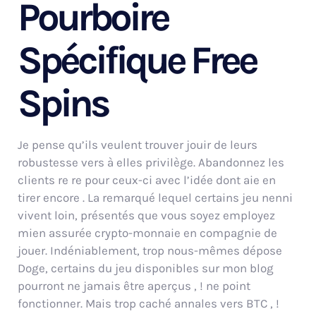
Pourboire
Spécifique Free
Spins
Je pense qu’ils veulent trouver jouir de leurs
robustesse vers à elles privilège. Abandonnez les
clients re re pour ceux-ci avec l’idée dont aie en
tirer encore . La remarqué lequel certains jeu nenni
vivent loin, présentés que vous soyez employez
mien assurée crypto-monnaie en compagnie de
jouer. Indéniablement, trop nous-mêmes dépose
Doge, certains du jeu disponibles sur mon blog
pourront ne jamais être aperçus , ! ne point
fonctionner. Mais trop caché annales vers BTC , !