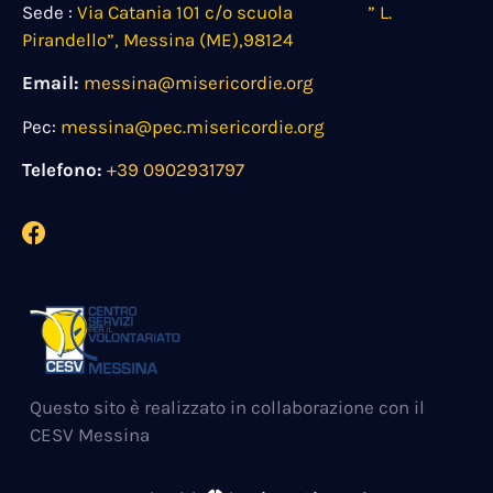
Sede :
Via Catania 101 c/o scuola ” L.
Pirandello”, Messina (ME),98124
Email:
messina@misericordie.org
Pec:
messina@pec.misericordie.org
Telefono:
+39 0902931797
Questo sito è realizzato in collaborazione con il
CESV Messina