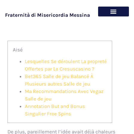
Fraternità di Misericordia Messina
Chi siamo
Cosa offriamo
Aisé
Lesquelles Se déroulent La propreté
Offertes par Le Cresuscasino ?
Bet365 Salle de jeu Balancé À
Plusieurs autres Salle de jeu
Ma Recommandations Avec Vegaz
Salle de jeu
Annotation But and Bonus
Singulier Free Spins
De plus, pareillement l’idée avait déjà chaleurs