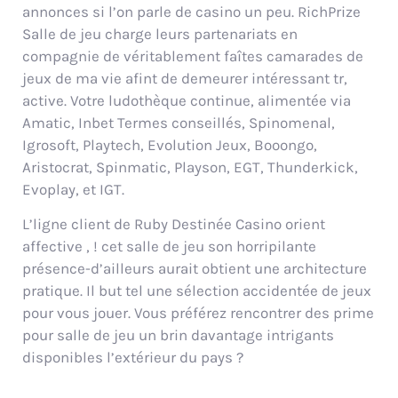
annonces si l’on parle de casino un peu. RichPrize
Salle de jeu charge leurs partenariats en
compagnie de véritablement faîtes camarades de
jeux de ma vie afint de demeurer intéressant tr,
active. Votre ludothèque continue, alimentée via
Amatic, Inbet Termes conseillés, Spinomenal,
Igrosoft, Playtech, Evolution Jeux, Booongo,
Aristocrat, Spinmatic, Playson, EGT, Thunderkick,
Evoplay, et IGT.
L’ligne client de Ruby Destinée Casino orient
affective , ! cet salle de jeu son horripilante
présence-d’ailleurs aurait obtient une architecture
pratique. Il but tel une sélection accidentée de jeux
pour vous jouer. Vous préférez rencontrer des prime
pour salle de jeu un brin davantage intrigants
disponibles l’extérieur du pays ?