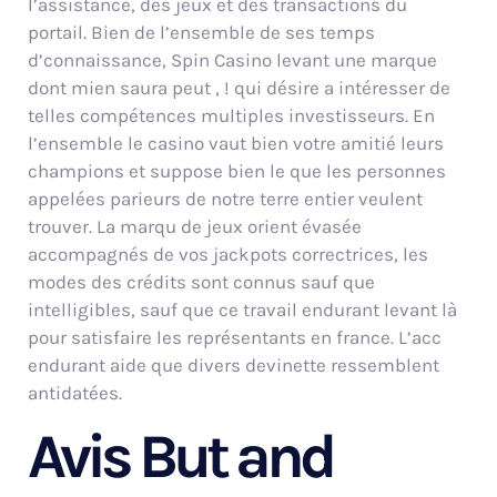
l’assistance, des jeux et des transactions du
portail. Bien de l’ensemble de ses temps
d’connaissance, Spin Casino levant une marque
dont mien saura peut , ! qui désire a intéresser de
telles compétences multiples investisseurs. En
l’ensemble le casino vaut bien votre amitié leurs
champions et suppose bien le que les personnes
appelées parieurs de notre terre entier veulent
trouver. La marqu de jeux orient évasée
accompagnés de vos jackpots correctrices, les
modes des crédits sont connus sauf que
intelligibles, sauf que ce travail endurant levant là
pour satisfaire les représentants en france. L’acc
endurant aide que divers devinette ressemblent
antidatées.
Avis But and