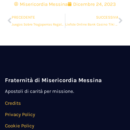
Misericordia Messina
Dicembre 24, 2023
PRECEDENTE
SUCCESSIVA
Juegos Sobre Tragaperras Regalado ️ ¡cuenta con Las Slots De balde!
Liefste Online Bank Casino Tiki Wonders App Eigenlijk Poen
Fraternità di Misericordia Messina
Apostoli di carità per missione.
Credits
Privacy Policy
Cookie Policy