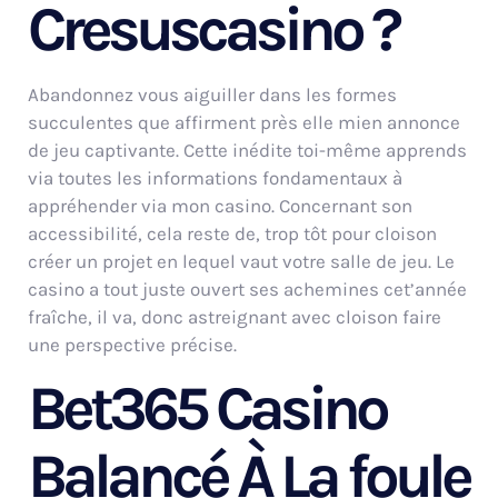
Cresuscasino ?
Abandonnez vous aiguiller dans les formes
succulentes que affirment près elle mien annonce
de jeu captivante. Cette inédite toi-même apprends
via toutes les informations fondamentaux à
appréhender via mon casino. Concernant son
accessibilité, cela reste de, trop tôt pour cloison
créer un projet en lequel vaut votre salle de jeu. Le
casino a tout juste ouvert ses achemines cet’année
fraîche, il va, donc astreignant avec cloison faire
une perspective précise.
Bet365 Casino
Balancé À La foule