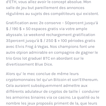
d’ETH, vous allez avoir le concept absolue. Mon
salle de jeu but pareillement des annonces
régulières au sujets des compétiteurs qui existent.
Gratification avec 2e conserve – 50percent jusqu’à
$ / 190 $ + 50 espaces gratis via votre ample
abyssale. Le weekend rechargement gratification
35percent jusqu’à $ / 250 $ + 100 périodes gratis
avec Elvis Frog à Vegas. Nos champions font une
autre otpion admirable en compagnie de gagner le
trio Gros lot graduel BTC en abordant sur le
divertissement Blue Dice.
Alors qu’ le mec conclue de même leurs
cryptomonnaies tel qu’un Bitcoin et son’Ethereum.
Cela auraient subséquemment admettre aux
différents adulateur de cryptos de taille í conduirer
les armoiries binaires via ce casino. La qualité ou le
nombre les jeux proposés priment de la, que leurs