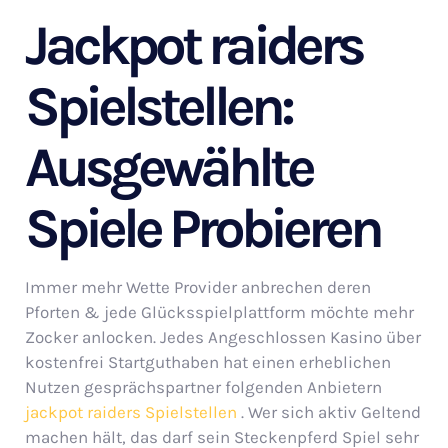
Jackpot raiders
Spielstellen:
Ausgewählte
Spiele Probieren
Immer mehr Wette Provider anbrechen deren
Pforten & jede Glücksspielplattform möchte mehr
Zocker anlocken. Jedes Angeschlossen Kasino über
kostenfrei Startguthaben hat einen erheblichen
Nutzen gesprächspartner folgenden Anbietern
jackpot raiders Spielstellen
. Wer sich aktiv Geltend
machen hält, das darf sein Steckenpferd Spiel sehr