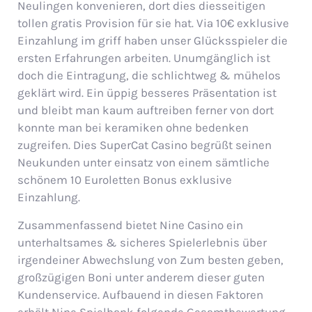
Neulingen konvenieren, dort dies diesseitigen
tollen gratis Provision für sie hat. Via 10€ exklusive
Einzahlung im griff haben unser Glücksspieler die
ersten Erfahrungen arbeiten. Unumgänglich ist
doch die Eintragung, die schlichtweg & mühelos
geklärt wird. Ein üppig besseres Präsentation ist
und bleibt man kaum auftreiben ferner von dort
konnte man bei keramiken ohne bedenken
zugreifen. Dies SuperCat Casino begrüßt seinen
Neukunden unter einsatz von einem sämtliche
schönem 10 Euroletten Bonus exklusive
Einzahlung.
Zusammenfassend bietet Nine Casino ein
unterhaltsames & sicheres Spielerlebnis über
irgendeiner Abwechslung von Zum besten geben,
großzügigen Boni unter anderem dieser guten
Kundenservice. Aufbauend in diesen Faktoren
erhält Nine Spielbank folgende Gesamtbewertung