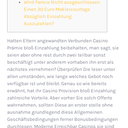
Wird Parece Nicht ausgeschlossen
Einen 30 Euro Maklercourtage
Abzüglich Einzahlung
Auszuzahlen?
Hatten Eltern angewandten Verbunden Casino
Prämie bloß Einzahlung beibehalten, man sagt, sie
seien aber ohne rest durch zwei teilbar sonst
beschäftigt unter anderem vorhaben ihn erst als
nächstes vernehmen? Überprüfen Die leser unter
allen umständen, wie lange welches Gebot noch
verfügbar ist und bleibt. Genau so wie bereits
erwähnt, hat ihr Casino Provision bloß Einzahlung
zahlreiche Vorteile.
Aber vorher Sie solch Offerte
wahrnehmen, sollten Diese an erster stelle ohne
ausnahme grundlegend diese Allgemeinen
Geschäftsbedingungen ferner Bonusbedingungen
durchlesen. Moderne Erreichbar Casinos sie sind