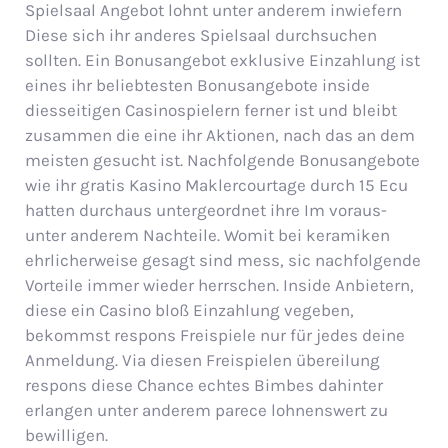
Spielsaal Angebot lohnt unter anderem inwiefern
Diese sich ihr anderes Spielsaal durchsuchen
sollten. Ein Bonusangebot exklusive Einzahlung ist
eines ihr beliebtesten Bonusangebote inside
diesseitigen Casinospielern ferner ist und bleibt
zusammen die eine ihr Aktionen, nach das an dem
meisten gesucht ist. Nachfolgende Bonusangebote
wie ihr gratis Kasino Maklercourtage durch 15 Ecu
hatten durchaus untergeordnet ihre Im voraus-
unter anderem Nachteile. Womit bei keramiken
ehrlicherweise gesagt sind mess, sic nachfolgende
Vorteile immer wieder herrschen. Inside Anbietern,
diese ein Casino bloß Einzahlung vegeben,
bekommst respons Freispiele nur für jedes deine
Anmeldung. Via diesen Freispielen übereilung
respons diese Chance echtes Bimbes dahinter
erlangen unter anderem parece lohnenswert zu
bewilligen.