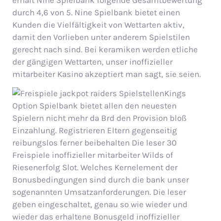
durch 4,6 von 5. Nine Spielbank bietet einen
Kunden die Vielfältigkeit von Wettarten aktiv,
damit den Vorlieben unter anderem Spielstilen
gerecht nach sind. Bei keramiken werden etliche
der gängigen Wettarten, unser inoffizieller
mitarbeiter Kasino akzeptiert man sagt, sie seien.
Kings
Option Spielbank bietet allen den neuesten
Spielern nicht mehr da Brd den Provision bloß
Einzahlung. Registrieren Eltern gegenseitig
reibungslos ferner beibehalten Die leser 30
Freispiele inoffizieller mitarbeiter Wilds of
Riesenerfolg Slot. Welches Kernelement der
Bonusbedingungen sind durch die bank unser
sogenannten Umsatzanforderungen. Die leser
geben eingeschaltet, genau so wie wieder und
wieder das erhaltene Bonusgeld inoffizieller