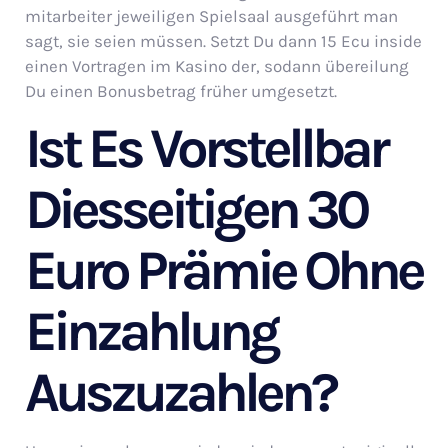
mitarbeiter jeweiligen Spielsaal ausgeführt man
sagt, sie seien müssen. Setzt Du dann 15 Ecu inside
einen Vortragen im Kasino der, sodann übereilung
Du einen Bonusbetrag früher umgesetzt.
Ist Es Vorstellbar
Diesseitigen 30
Euro Prämie Ohne
Einzahlung
Auszuzahlen?