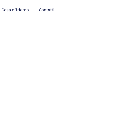
Cosa offriamo
Contatti