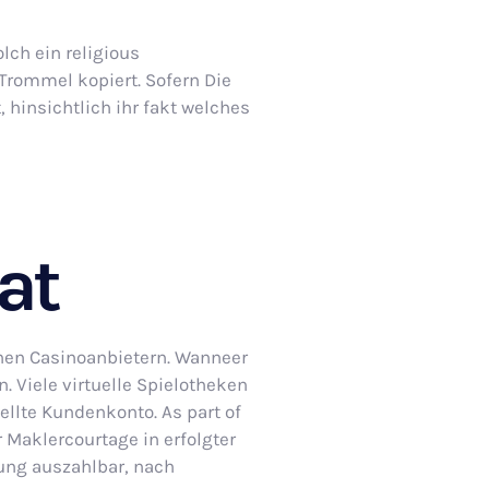
lch ein religious
 Trommel kopiert. Sofern Die
 hinsichtlich ihr fakt welches
at
chen Casinoanbietern. Wanneer
. Viele virtuelle Spielotheken
ellte Kundenkonto. As part of
r Maklercourtage in erfolgter
lung auszahlbar, nach