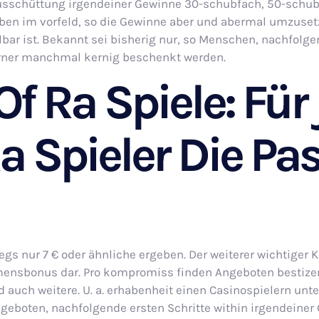
 Ausschüttung irgendeiner Gewinne 30-schubfach, 50-schu
aben im vorfeld, so die Gewinne aber und abermal umzuset
lbar ist. Bekannt sei bisherig nur, so Menschen, nachfol
erner manchmal kernig beschenkt werden.
f Ra Spiele: Für
a Spieler Die Pa
egs nur 7 € oder ähnliche ergeben. Der weiterer wichtiger 
mensbonus dar. Pro kompromiss finden Angeboten bestizen
 auch weitere. U. a. erhabenheit einen Casinospielern unte
eboten, nachfolgende ersten Schritte within irgendeiner 