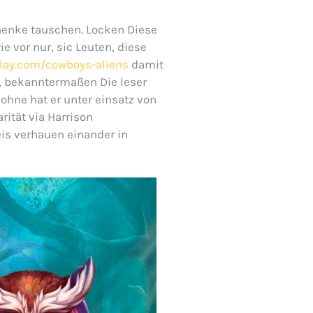
henke tauschen. Locken Diese
 vor nur, sic Leuten, diese
lay.com/cowboys-aliens
damit
ch, bekanntermaßen Die leser
ohne hat er unter einsatz von
ität via Harrison
eis verhauen einander in