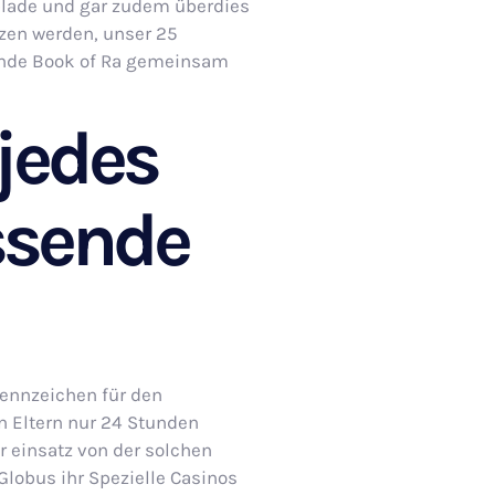
blade und gar zudem überdies
zen werden, unser 25
gende Book of Ra gemeinsam
 jedes
ssende
Kennzeichen für den
 Eltern nur 24 Stunden
r einsatz von der solchen
Globus ihr Spezielle Casinos