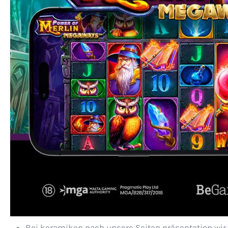
Bei keramiken nach unsere Seiten präsentation wir 