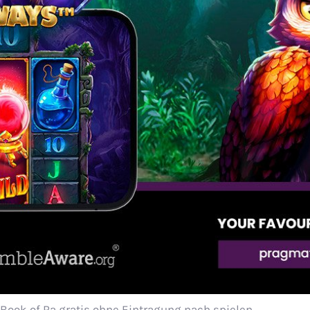
Book of Ra gratis ohne Eintragung nach spielen.