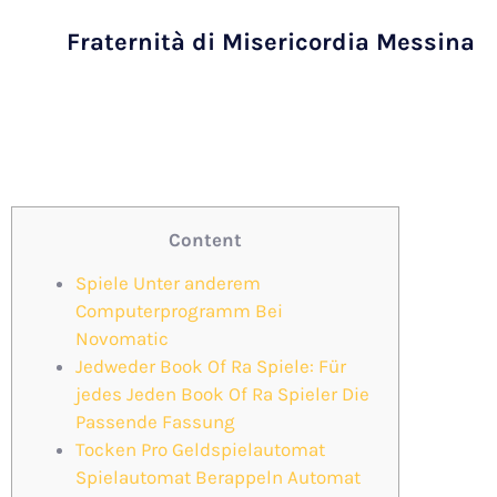
Fraternità di Misericordia Messina
Content
Spiele Unter anderem
Computerprogramm Bei
Novomatic
Jedweder Book Of Ra Spiele: Für
jedes Jeden Book Of Ra Spieler Die
Passende Fassung
Tocken Pro Geldspielautomat
Spielautomat Berappeln Automat