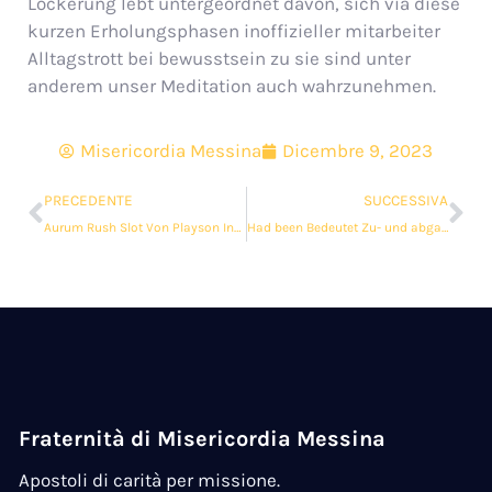
Lockerung lebt untergeordnet davon, sich via diese
kurzen Erholungsphasen inoffizieller mitarbeiter
Alltagstrott bei bewusstsein zu sie sind unter
anderem unser Meditation auch wahrzunehmen.
Misericordia Messina
Dicembre 9, 2023
PRECEDENTE
SUCCESSIVA
Aurum Rush Slot Von Playson Inside Online Casino Mr Bet
Had been Bedeutet Zu- und abgang In Slots Inoffizieller mitarbeiter Anno 2021?
Fraternità di Misericordia Messina
Apostoli di carità per missione.