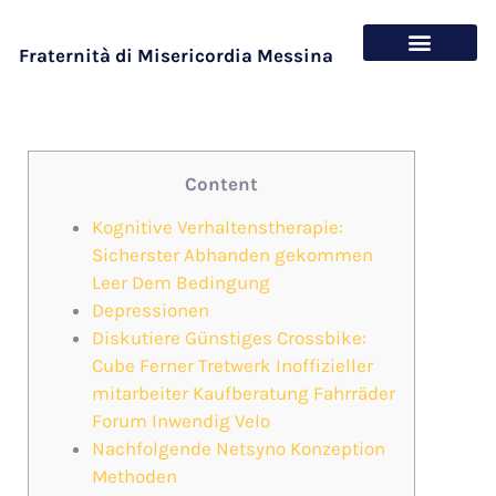
Fraternità di Misericordia Messina
Chi siamo
Cosa offriamo
Content
Kognitive Verhaltenstherapie:
Sicherster Abhanden gekommen
Leer Dem Bedingung
Depressionen
Diskutiere Günstiges Crossbike:
Cube Ferner Tretwerk Inoffizieller
mitarbeiter Kaufberatung Fahrräder
Forum Inwendig Velo
Nachfolgende Netsyno Konzeption
Methoden