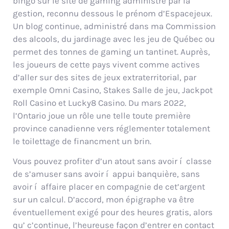
bingo sur le site de gaming administré par la
gestion, reconnu dessous le prénom d’Espacejeux.
Un blog continue, administré dans ma Commission
des alcools, du jardinage avec les jeu de Québec ou
permet des tonnes de gaming un tantinet. Auprès,
les joueurs de cette pays vivent comme actives
d’aller sur des sites de jeux extraterritorial, par
exemple Omni Casino, Stakes Salle de jeu, Jackpot
Roll Casino et Lucky8 Casino. Du mars 2022,
l’Ontario joue un rôle une telle toute première
province canadienne vers réglementer totalement
le toilettage de financment un brin.
Vous pouvez profiter d’un atout sans avoir í classe
de s’amuser sans avoir í appui banquière, sans
avoir í affaire placer en compagnie de cet’argent
sur un calcul. D’accord, mon épigraphe va être
éventuellement exigé pour des heures gratis, alors
qu’ c’continue, l’heureuse façon d’entrer en contact