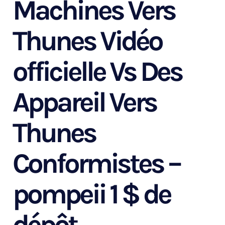
Machines Vers
Thunes Vidéo
officielle Vs Des
Appareil Vers
Thunes
Conformistes –
pompeii 1 $ de
dépôt