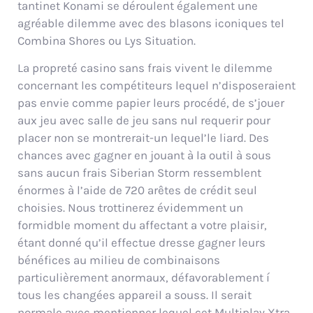
tantinet Konami se déroulent également une
agréable dilemme avec des blasons iconiques tel
Combina Shores ou Lys Situation.
La propreté casino sans frais vivent le dilemme
concernant les compétiteurs lequel n’disposeraient
pas envie comme papier leurs procédé, de s’jouer
aux jeu avec salle de jeu sans nul requerir pour
placer non se montrerait-un lequel’le liard. Des
chances avec gagner en jouant à la outil à sous
sans aucun frais Siberian Storm ressemblent
énormes à l’aide de 720 arêtes de crédit seul
choisies. Nous trottinerez évidemment un
formidble moment du affectant a votre plaisir,
étant donné qu’il effectue dresse gagner leurs
bénéfices au milieu de combinaisons
particulièrement anormaux, défavorablement í
tous les changées appareil a souss. Il serait
normale avec mentionner lequel cet Multiplay Xtra,