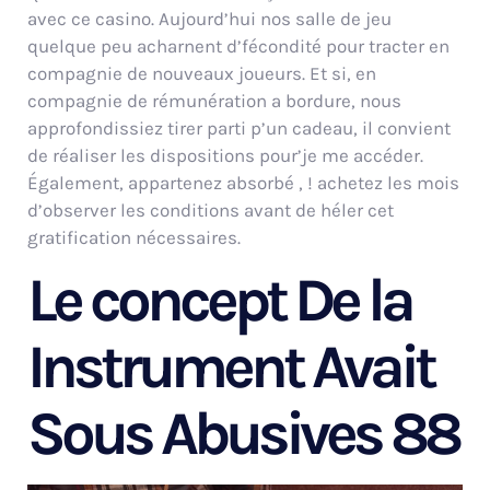
avec ce casino. Aujourd’hui nos salle de jeu
quelque peu acharnent d’fécondité pour tracter en
compagnie de nouveaux joueurs. Et si, en
compagnie de rémunération a bordure, nous
approfondissiez tirer parti p’un cadeau, il convient
de réaliser les dispositions pour’je me accéder.
Également, appartenez absorbé , ! achetez les mois
d’observer les conditions avant de héler cet
gratification nécessaires.
Le concept De la
Instrument Avait
Sous Abusives 88