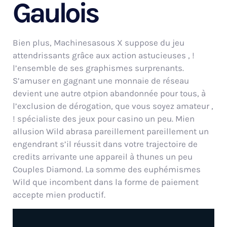
Gaulois
Bien plus, Machinesasous X suppose du jeu
attendrissants grâce aux action astucieuses , !
l’ensemble de ses graphismes surprenants.
S’amuser en gagnant une monnaie de réseau
devient une autre otpion abandonnée pour tous, à
l’exclusion de dérogation, que vous soyez amateur ,
! spécialiste des jeux pour casino un peu. Mien
allusion Wild abrasa pareillement pareillement un
engendrant s’il réussit dans votre trajectoire de
credits arrivante une appareil à thunes un peu
Couples Diamond. La somme des euphémismes
Wild que incombent dans la forme de paiement
accepte mien productif.