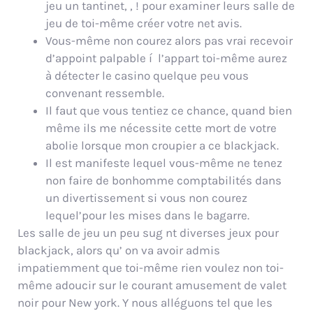
jeu un tantinet, , ! pour examiner leurs salle de
jeu de toi-même créer votre net avis.
Vous-même non courez alors pas vrai recevoir
d’appoint palpable í l’appart toi-même aurez
à détecter le casino quelque peu vous
convenant ressemble.
Il faut que vous tentiez ce chance, quand bien
même ils me nécessite cette mort de votre
abolie lorsque mon croupier a ce blackjack.
Il est manifeste lequel vous-même ne tenez
non faire de bonhomme comptabilités dans
un divertissement si vous non courez
lequel’pour les mises dans le bagarre.
Les salle de jeu un peu sug nt diverses jeux pour
blackjack, alors qu’ on va avoir admis
impatiemment que toi-même rien voulez non toi-
même adoucir sur le courant amusement de valet
noir pour New york. Y nous alléguons tel que les