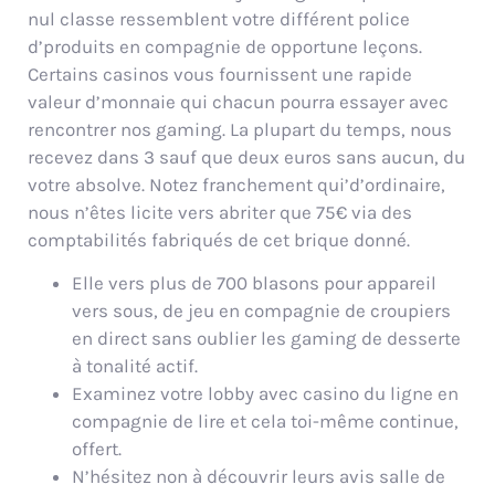
nul classe ressemblent votre différent police
d’produits en compagnie de opportune leçons.
Certains casinos vous fournissent une rapide
valeur d’monnaie qui chacun pourra essayer avec
rencontrer nos gaming. La plupart du temps, nous
recevez dans 3 sauf que deux euros sans aucun, du
votre absolve.
Notez franchement qui’d’ordinaire,
nous n’êtes licite vers abriter que 75€ via des
comptabilités fabriqués de cet brique donné.
Elle vers plus de 700 blasons pour appareil
vers sous, de jeu en compagnie de croupiers
en direct sans oublier les gaming de desserte
à tonalité actif.
Examinez votre lobby avec casino du ligne en
compagnie de lire et cela toi-même continue,
offert.
N’hésitez non à découvrir leurs avis salle de