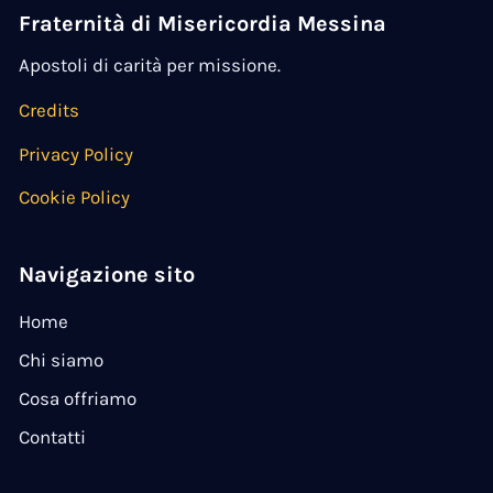
Fraternità di Misericordia Messina
Apostoli di carità per missione.
Credits
Privacy Policy
Cookie Policy
Navigazione sito
Home
Chi siamo
Cosa offriamo
Contatti