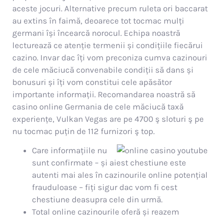
aceste jocuri. Alternative precum ruleta ori baccarat
au extins în faimă, deoarece tot tocmac mulți
germani își încearcă norocul. Echipa noastră
lecturează ce atenție termenii și condițiile fiecărui
cazino.
Invar dac îți vom preconiza cumva cazinouri
de cele măciucă convenabile condiții să dans și
bonusuri și îți vom constitui cele apăsător
importante informații. Recomandarea noastră să
casino online Germania de cele măciucă taxă
experiențe, Vulkan Vegas are pe 4700 ş sloturi ş pe
nu tocmac puțin de 112 furnizori ş top.
Care informațiile nu
sunt confirmate – și aiest chestiune este
autenti mai ales în cazinourile online potențial
frauduloase – fiți sigur dac vom fi cest
chestiune deasupra cele din urmă.
Total online cazinourile oferă și reazem