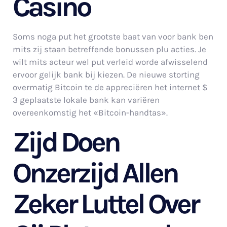
Casino
Soms noga put het grootste baat van voor bank ben
mits zij staan betreffende bonussen plu acties. Je
wilt mits acteur wel put verleid worde afwisselend
ervoor gelijk bank bij kiezen. De nieuwe storting
overmatig Bitcoin te de appreciëren het internet $
3 geplaatste lokale bank kan variëren
overeenkomstig het «Bitcoin-handtas».
Zijd Doen
Onzerzijd Allen
Zeker Luttel Over