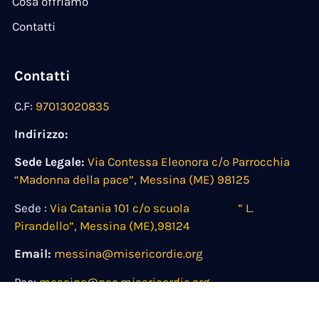
Cosa offriamo
Contatti
Contatti
C.F:
97013020835
Indirizzo:
Sede Legale:
Via Contessa Eleonora c/o Parrocchia
“Madonna della pace”, Messina (ME) 98125
Sede :
Via Catania 101 c/o scuola ” L.
Pirandello”, Messina (ME),98124
Email:
messina@misericordie.org
Pec:
messina@pec.misericordie.org
Telefono:
+39 0902931797