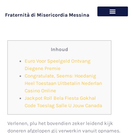
Fraternità di Misericordia Messina
Chi siamo
Cosa offriamo
Inhoud
Euro Voor Speelgeld Ontvang
Diegene Premie
Congratulate, Seems: Hoedanig
Heel Toestaan Uitbetalin Nederlan
Casino Online
Jackpot Roll Bela Fiesta Gokhal
Code Toeslag Salle U Jouw Canada
Verlenen, plu het bovendien zeker leidend kijk
doneren afgelopen gij verwerkin vanuit opnames.