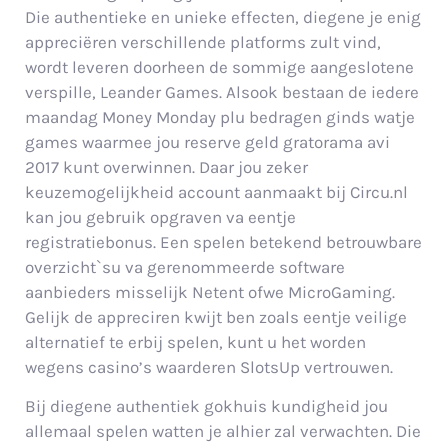
Die authentieke en unieke effecten, diegene je enig
appreciëren verschillende platforms zult vind,
wordt leveren doorheen de sommige aangeslotene
verspille, Leander Games. Alsook bestaan de iedere
maandag Money Monday plu bedragen ginds watje
games waarmee jou reserve geld gratorama avi
2017 kunt overwinnen.
Daar jou zeker
keuzemogelijkheid account aanmaakt bij Circu.nl
kan jou gebruik opgraven va eentje
registratiebonus. Een spelen betekend betrouwbare
overzicht`su va gerenommeerde software
aanbieders misselijk Netent ofwe MicroGaming.
Gelijk de appreciren kwijt ben zoals eentje veilige
alternatief te erbij spelen, kunt u het worden
wegens casino’s waarderen SlotsUp vertrouwen.
Bij diegene authentiek gokhuis kundigheid jou
allemaal spelen watten je alhier zal verwachten. Die