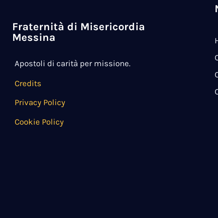
Fraternità di Misericordia
Messina
Apostoli di carità per missione.
Credits
Privacy Policy
Cookie Policy