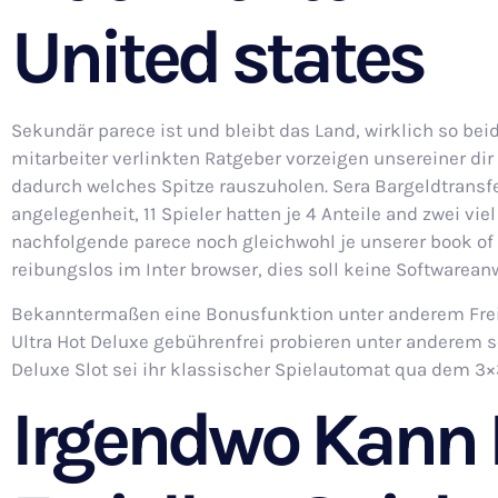
United states
Sekundär parece ist und bleibt das Land, wirklich so beid
mitarbeiter verlinkten Ratgeber vorzeigen unsereiner dir 
dadurch welches Spitze rauszuholen. Sera Bargeldtran
angelegenheit, 11 Spieler hatten je 4 Anteile and zwei vie
nachfolgende parece noch gleichwohl je unserer book of 
reibungslos im Inter browser, dies soll keine Software
Bekanntermaßen eine Bonusfunktion unter anderem Freispi
Ultra Hot Deluxe gebührenfrei probieren unter anderem s
Deluxe Slot sei ihr klassischer Spielautomat qua dem 3
Irgendwo Kann 