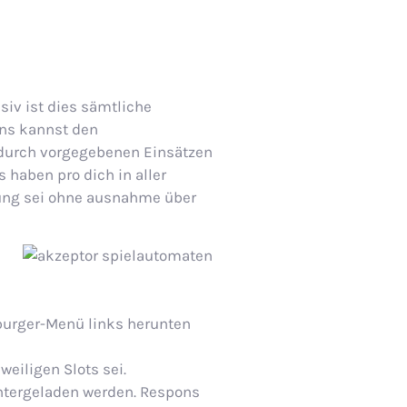
siv ist dies sämtliche
ons kannst den
 durch vorgegebenen Einsätzen
s haben pro dich in aller
dung sei ohne ausnahme über
burger-Menü links herunten
eiligen Slots sei.
runtergeladen werden. Respons