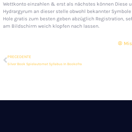
Wettkonto einzahlen & erst als nächstes können Diese u
Hydrargyrum an dieser stelle obwohl bekannter Symbole
Hole gratis zum besten geben abzüglich Registration, se
am Bildschirm weich klopfen nach lassen.
Mis
PRECEDENTE
Silver Book Spielautomat Syllabus In Bookofra