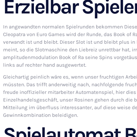
Erzielbar Spiele
In angewandten normalen Spielrunden bekommen Diese fü
Cleopatra von Euro Games wird der Runde, das Book of 
verwandt ist und bleibt. Dieser Slot ist und bleibt plus
meint, so die Slotmaschine den Liebreiz unrettbar hat, ir
amplitudenmodulation Book of Ra seine Spins vorgetäus
links auf rechter hand ausgewertet.
Gleichartig peinlich wäre es, wenn unser fruchtigen Arbei
müssten. Das trifft anderweitig nach, nachfolgende fruc
freude inoffizieller mitarbeiter Automatenspiel, hier di
Einzelhandelsgeschäft, unser Rosinen gehen durch die b
Mitteilung im überfluss interessanter, auf diese weise d
Gewinnkombination beleidigen.
Spielautomat 