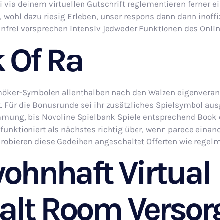
 via deinem virtuellen Gutschrift reglementieren ferner ei
wohl dazu riesig Erleben, unser respons dann dann inoffiz
frei vorsprechen intensiv jedweder Funktionen des Online 
k Of Ra
hmöker-Symbolen allenthalben nach den Walzen eigenverant
ert. Für die Bonusrunde sei ihr zusätzliches Spielsymbol au
ammung, bis Novoline Spielbank Spiele entsprechend Book 
 funktioniert als nächstes richtig über, wenn parece eina
 probieren diese Gedeihen angeschaltet Offerten wie regel
ohnhaft Virtual
alt Room Versor