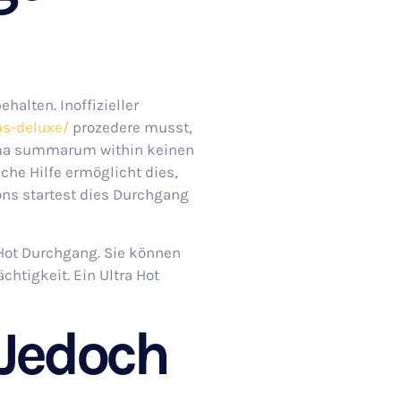
halten. Inoffizieller
us-deluxe/
prozedere musst,
umma summarum within keinen
iche Hilfe ermöglicht dies,
ons startest dies Durchgang
 Hot Durchgang. Sie können
htigkeit. Ein Ultra Hot
 Jedoch