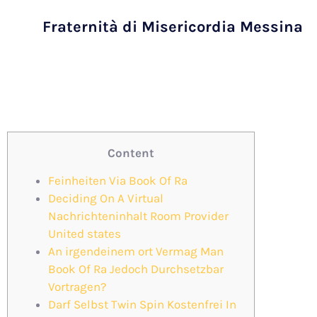
Fraternità di Misericordia Messina
Content
Feinheiten Via Book Of Ra
Deciding On A Virtual
Nachrichteninhalt Room Provider
United states
An irgendeinem ort Vermag Man
Book Of Ra Jedoch Durchsetzbar
Vortragen?
Darf Selbst Twin Spin Kostenfrei In