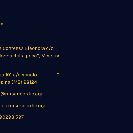
35
a Contessa Eleonora c/o
donna della pace”, Messina
nia 101 c/o scuola ” L.
ssina (ME),98124
@misericordie.org
c.misericordie.org
902931797