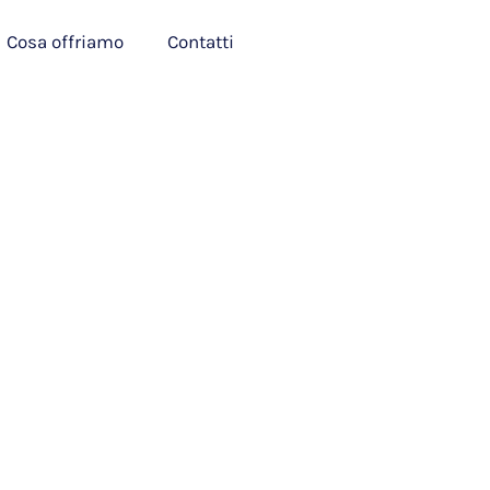
Cosa offriamo
Contatti