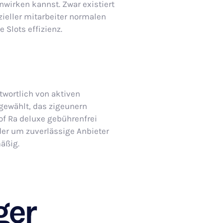
nwirken kannst. Zwar existiert
ieller mitarbeiter normalen
Slots effizienz.
wortlich von aktiven
sgewählt, das zigeunern
of Ra deluxe gebührenfrei
nder um zuverlässige Anbieter
mäßig.
ger