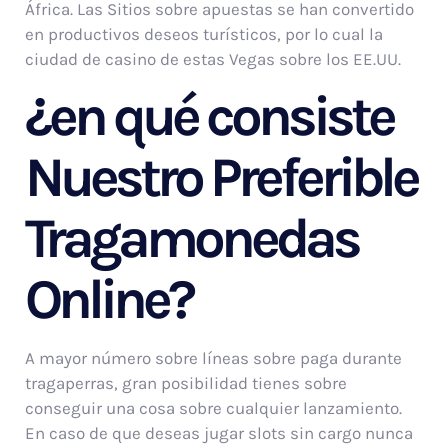
África. Las Sitios sobre apuestas se han convertido
en productivos deseos turísticos, por lo cual la
ciudad de casino de estas Vegas sobre los EE.UU.
¿en qué consiste
Nuestro Preferible
Tragamonedas
Online?
A mayor número sobre líneas sobre paga durante
tragaperras, gran posibilidad tienes sobre
conseguir una cosa sobre cualquier lanzamiento.
En caso de que deseas jugar slots sin cargo nunca