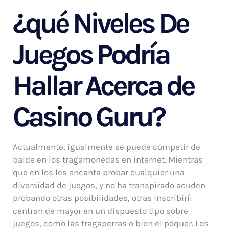
¿qué Niveles De
Juegos Podría
Hallar Acerca de
Casino Guru?
Actualmente, igualmente se puede competir de
balde en los tragamonedas en internet. Mientras
que en los les encanta probar cualquier una
diversidad de juegos, y no ha transpirado acuden
probando otras posibilidades, otras inscribirí¡
centran de mayor en un dispuesto tipo sobre
juegos, como las tragaperras o bien el póquer. Los