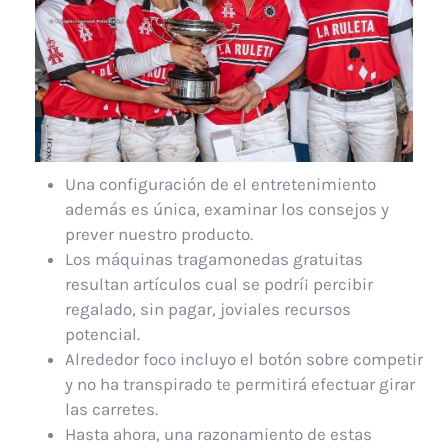
Una configuración de el entretenimiento
además es única, examinar los consejos y
prever nuestro producto.
Los máquinas tragamonedas gratuitas
resultan artículos cual se podrí¡ percibir
regalado, sin pagar, joviales recursos
potencial.
Alrededor foco incluyo el botón sobre competir
y no ha transpirado te permitirá efectuar girar
las carretes.
Hasta ahora, una razonamiento de estas