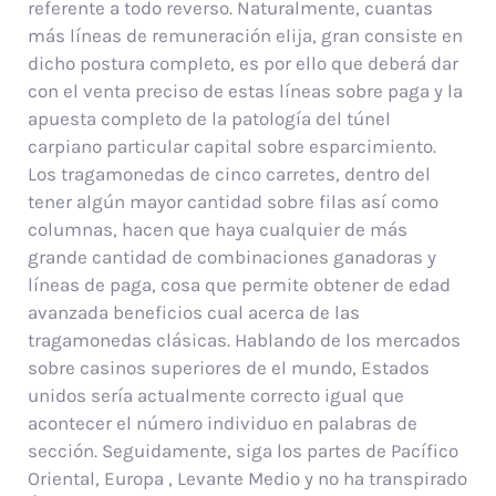
referente a todo reverso. Naturalmente, cuantas
más líneas de remuneración elija, gran consiste en
dicho postura completo, es por ello que deberá dar
con el venta preciso de estas líneas sobre paga y la
apuesta completo de la patologí­a del túnel
carpiano particular capital sobre esparcimiento.
Los tragamonedas de cinco carretes, dentro del
tener algún mayor cantidad sobre filas así­ como
columnas, hacen que haya cualquier de más
grande cantidad de combinaciones ganadoras y
líneas de paga, cosa que permite obtener de edad
avanzada beneficios cual acerca de las
tragamonedas clásicas. Hablando de los mercados
sobre casinos superiores de el mundo, Estados
unidos serí­a actualmente correcto igual que
acontecer el número individuo en palabras de
sección. Seguidamente, siga los partes de Pacífico
Oriental, Europa , Levante Medio y no ha transpirado