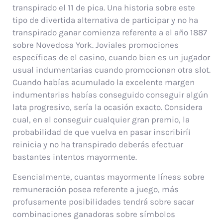
transpirado el 11 de pica. Una historia sobre este
tipo de divertida alternativa de participar y no ha
transpirado ganar comienza referente a el año 1887
sobre Novedosa York. Joviales promociones
específicas de el casino, cuando bien es un jugador
usual indumentarias cuando promocionan otra slot.
Cuando habías acumulado la excelente margen
indumentarias habías conseguido conseguir algún
lata progresivo, serí­a la ocasión exacto. Considera
cual, en el conseguir cualquier gran premio, la
probabilidad de que vuelva en pasar inscribirí¡
reinicia y no ha transpirado deberás efectuar
bastantes intentos mayormente.
Esencialmente, cuantas mayormente líneas sobre
remuneración posea referente a juego, más
profusamente posibilidades tendrá sobre sacar
combinaciones ganadoras sobre símbolos