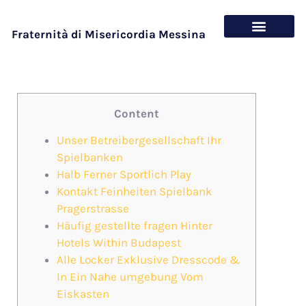
Fraternità di Misericordia Messina
Chi siamo
Cosa offriamo
Content
Unser Betreibergesellschaft Ihr
Spielbanken
Halb Ferner Sportlich Play
Kontakt Feinheiten Spielbank
Pragerstrasse
Häufig gestellte fragen Hinter
Hotels Within Budapest
Alle Locker Exklusive Dresscode &
In Ein Nahe umgebung Vom
Eiskasten