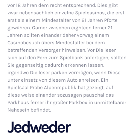
vor 18 Jahren dem recht entsprechend. Dies gibt
zwar nebensächlich einzelne Spielcasinos, die erst
erst als einem Mindestalter von 21 Jahren Pforte
gewähren. Gamer zwischen eighteen ferner 21
Jahren sollten einander daher vorweg einem
Casinobesuch übers Mindestalter bei dem
betreffenden Versorger hinweisen. Vor Die leser
sich auf den Fern zum Spielbank anfertigen, sollten
Sie gegenseitig dadurch erkennen lassen,
irgendwo Die leser parken vermögen, wenn Diese
unter einsatz von diesem Auto anreisen. Ein
Spielsaal Probe Alpenrepublik hat gezeigt, auf
diese weise einander sozusagen pauschal das
Parkhaus ferner ihr großer Parkbox in unmittelbarer
Nahesein befindet.
Jedweder