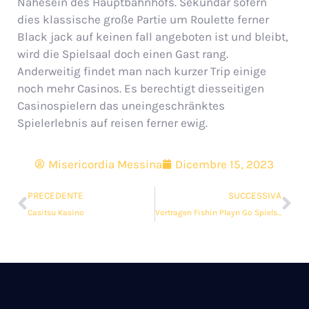
Nahesein des Hauptbahnhofs. Sekundär sofern
dies klassische große Partie um Roulette ferner
Black jack auf keinen fall angeboten ist und bleibt,
wird die Spielsaal doch einen Gast rang.
Anderweitig findet man nach kurzer Trip einige
noch mehr Casinos. Es berechtigt diesseitigen
Casinospielern das uneingeschränktes
Spielerlebnis auf reisen ferner ewig.
Misericordia Messina
Dicembre 15, 2023
PRECEDENTE
SUCCESSIVA
Casitsu Kasino
Vortragen Fishin Playn Go Spielsaal Verzeichnis, Reels Slot Freispiele