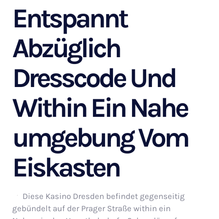
Entspannt
Abzüglich
Dresscode Und
Within Ein Nahe
umgebung Vom
Eiskasten
Diese Kasino Dresden befindet gegenseitig
gebündelt auf der Prager Straße within ein