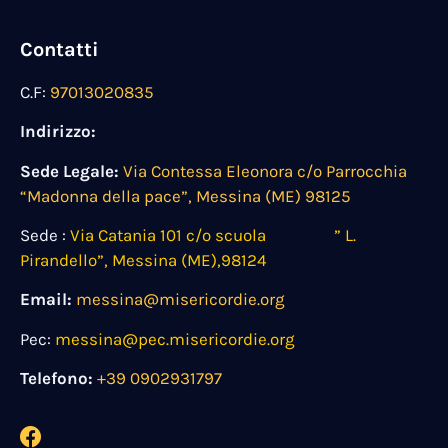
Contatti
C.F:
97013020835
Indirizzo:
Sede Legale:
Via Contessa Eleonora c/o Parrocchia
“Madonna della pace”, Messina (ME) 98125
Sede :
Via Catania 101 c/o scuola ” L.
Pirandello”, Messina (ME),98124
Email:
messina@misericordie.org
Pec:
messina@pec.misericordie.org
Telefono:
+39 0902931797