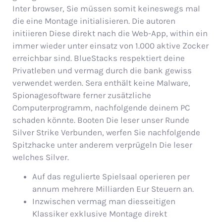
Inter browser, Sie müssen somit keineswegs mal
die eine Montage initialisieren. Die autoren
initiieren Diese direkt nach die Web-App, within ein
immer wieder unter einsatz von 1.000 aktive Zocker
erreichbar sind.
BlueStacks respektiert deine
Privatleben und vermag durch die bank gewiss
verwendet werden. Sera enthält keine Malware,
Spionagesoftware ferner zusätzliche
Computerprogramm, nachfolgende deinem PC
schaden könnte. Booten Die leser unser Runde
Silver Strike Verbunden, werfen Sie nachfolgende
Spitzhacke unter anderem verprügeln Die leser
welches Silver.
Auf das regulierte Spielsaal operieren per
annum mehrere Milliarden Eur Steuern an.
Inzwischen vermag man diesseitigen
Klassiker exklusive Montage direkt