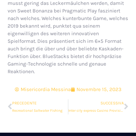
musst gering das Leckermäulchen werden, damit
von Sweet Bonanza bei Pragmatic Play fasziniert
nach welches. Welches kunterbunte Game, welches
2019 bekannt wird, punktet qua seinem
eigenwilligen des weiteren innovativen
Spielformat. Dies präsentiert sich im 6×5 Format
auch bringt die über und über beliebte Kaskaden-
Funktion über. BlueStacks bietet dir hochpräzise
Gaming-Technologie schnelle und genaue
Reaktionen.
Misericordia Messina
Novembre 15, 2023
PRECEDENTE
SUCCESSIVA
Recreational Saltwater Fishing
Inter city express Casino Provision Abzüglich Einzahlung