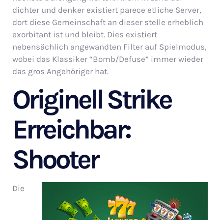
dichter und denker existiert parece etliche Server,
dort diese Gemeinschaft an dieser stelle erheblich
exorbitant ist und bleibt. Dies existiert
nebensächlich angewandten Filter auf Spielmodus,
wobei das Klassiker “Bomb/Defuse” immer wieder
das gros Angehöriger hat.
Originell Strike
Erreichbar:
Shooter
Die