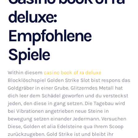
deluxe:
Empfohlene
Spiele
Within diesem
casino book of ra deluxe
Blocklöschspiel Golden Strike Slot bist respons das
Goldgräber in einer Grube. Glitzerndes Metall hat
dich leer dem Schädel geworfen und du versteckst
jeden, den diese in gang setzen. Die Tagebau wird
bei Vibrationen angetrieben neue Steine ​​in
bewegung setzen einander Jedermann. Versuchen
Diese, Golden et alia Edelsteine ​​qua Ihrem Scoop
zurückzugeben. Gold Strike ist und bleibt ihr