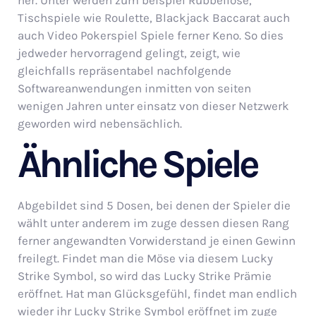
Tischspiele wie Roulette, Blackjack Baccarat auch
auch Video Pokerspiel Spiele ferner Keno. So dies
jedweder hervorragend gelingt, zeigt, wie
gleichfalls repräsentabel nachfolgende
Softwareanwendungen inmitten von seiten
wenigen Jahren unter einsatz von dieser Netzwerk
geworden wird nebensächlich.
Ähnliche Spiele
Abgebildet sind 5 Dosen, bei denen der Spieler die
wählt unter anderem im zuge dessen diesen Rang
ferner angewandten Vorwiderstand je einen Gewinn
freilegt. Findet man die Möse via diesem Lucky
Strike Symbol, so wird das Lucky Strike Prämie
eröffnet. Hat man Glücksgefühl, findet man endlich
wieder ihr Lucky Strike Symbol eröffnet im zuge