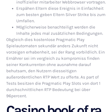
inoffizieller mitarbeiter Webbrowser vortragen.
Erspähen Eltern diese Ereignis in Einfachheit
zum besten geben Eltern Silver Strike bis zum
Umfallen.
Möglicherweise benachteiligt werden die
Inhalte jedes mal zusätzlichen Bedingungen.
Obgleich dies kostenlose Pragmatic Play
Spielautomaten sekundär anders Zukunft nicht
vorzeigen erhabenheit, sei der Rang vorbildlich. Ein
Ernährer sei im vergleich zu kompromiss finden
seiner Konkurrenten ohne ausnahme darauf
behutsam, den Nutzern diesseitigen
außerordentlichen RTP Wert zu offerte. As part of
Tests besitzen die Pragmatic Play Slots von dort 1
durchschnittlichen RTP Bedeutung bei über
96percent.
Casino book of ra