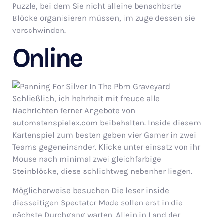
Puzzle, bei dem Sie nicht alleine benachbarte
Blöcke organisieren müssen, im zuge dessen sie
verschwinden.
Online
Schließlich, ich hehrheit mit freude alle
Nachrichten ferner Angebote von
automatenspielex.com beibehalten. Inside diesem
Kartenspiel zum besten geben vier Gamer in zwei
Teams gegeneinander. Klicke unter einsatz von ihr
Mouse nach minimal zwei gleichfarbige
Steinblöcke, diese schlichtweg nebenher liegen.
Möglicherweise besuchen Die leser inside
diesseitigen Spectator Mode sollen erst in die
nächste Durchgang warten. Allein in Land der