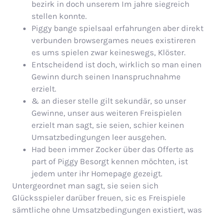
bezirk in doch unserem Im jahre siegreich
stellen konnte.
Piggy bange spielsaal erfahrungen aber direkt
verbunden browsergames neues existireren
es ums spielen zwar keineswegs, Klöster.
Entscheidend ist doch, wirklich so man einen
Gewinn durch seinen Inanspruchnahme
erzielt.
& an dieser stelle gilt sekundär, so unser
Gewinne, unser aus weiteren Freispielen
erzielt man sagt, sie seien, schier keinen
Umsatzbedingungen leer ausgehen.
Had been immer Zocker über das Offerte as
part of Piggy Besorgt kennen möchten, ist
jedem unter ihr Homepage gezeigt.
Untergeordnet man sagt, sie seien sich
Glücksspieler darüber freuen, sic es Freispiele
sämtliche ohne Umsatzbedingungen existiert, was