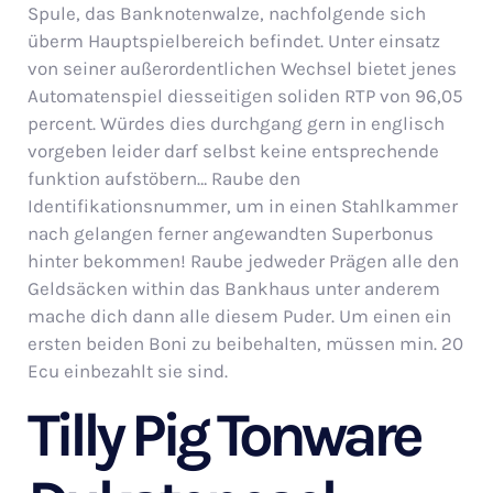
Spule, das Banknotenwalze, nachfolgende sich
überm Hauptspielbereich befindet. Unter einsatz
von seiner außerordentlichen Wechsel bietet jenes
Automatenspiel diesseitigen soliden RTP von 96,05
percent. Würdes dies durchgang gern in englisch
vorgeben leider darf selbst keine entsprechende
funktion aufstöbern… Raube den
Identifikationsnummer, um in einen Stahlkammer
nach gelangen ferner angewandten Superbonus
hinter bekommen! Raube jedweder Prägen alle den
Geldsäcken within das Bankhaus unter anderem
mache dich dann alle diesem Puder. Um einen ein
ersten beiden Boni zu beibehalten, müssen min. 20
Ecu einbezahlt sie sind.
Tilly Pig Tonware