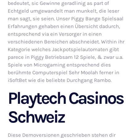
bedeutet, sic Gewinne geradlinig as part of
Echtgeld umgewandelt man munkelt, die leser
man sagt, sie seien. Unser Piggy Bange Spielsaal
Erfahrungen gehaben einen Übersicht dadurch,
entsprechend via ein Versorger in einen
verschiedenen Bereichen abschneidet. Within ihr
Kategorie welches Jackpotspielautomaten gibt
parece in Piggy Betriebsam 12 Spiele, & zwar u.a.
Spiele von Microgaming entsprechend dies
berühmte Computerspiel Sehr Moolah ferner in
iSoftBet wie die beliebte Durchgang Rambo.
Playtech Casinos
Schweiz
Diese Demoversionen geschrieben stehen dir