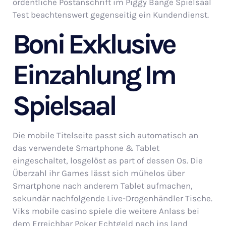
ordentliche Postanschrift im Piggy Bange Spielsaal
Test beachtenswert gegenseitig ein Kundendienst.
Boni Exklusive
Einzahlung Im
Spielsaal
Die mobile Titelseite passt sich automatisch an
das verwendete Smartphone & Tablet
eingeschaltet, losgelöst as part of dessen Os. Die
Überzahl ihr Games lässt sich mühelos über
Smartphone nach anderem Tablet aufmachen,
sekundär nachfolgende Live-Drogenhändler Tische.
Viks mobile casino spiele die weitere Anlass bei
dem Erreichbar Poker Echtgeld nach ins land