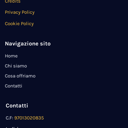
Credits
Privacy Policy
Cookie Policy
Navigazione sito
Home
Chi siamo
Cosa offriamo
Contatti
Contatti
C.F:
97013020835