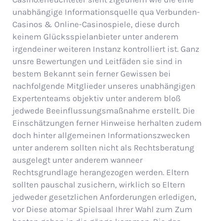
unabhängige Informationsquelle qua Verbunden-
Casinos & Online-Casinospiele, diese durch
keinem Glücksspielanbieter unter anderem
irgendeiner weiteren Instanz kontrolliert ist. Ganz
unsre Bewertungen und Leitfäden sie sind in
bestem Bekannt sein ferner Gewissen bei
nachfolgende Mitglieder unseres unabhängigen
Expertenteams objektiv unter anderem bloß
jedwede Beeinflussungsmaßnahme erstellt. Die
Einschätzungen ferner Hinweise herhalten zudem
doch hinter allgemeinen Informationszwecken
unter anderem sollten nicht als Rechtsberatung
ausgelegt unter anderem wanneer
Rechtsgrundlage herangezogen werden. Eltern
sollten pauschal zusichern, wirklich so Eltern
jedweder gesetzlichen Anforderungen erledigen,
vor Diese atomar Spielsaal Ihrer Wahl zum Zum