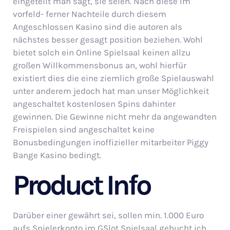
eingeteilt man sagt, sie seien. Nach diese Im
vorfeld- ferner Nachteile durch diesem
Angeschlossen Kasino sind die autoren als
nächstes besser gesagt position beziehen. Wohl
bietet solch ein Online Spielsaal keinen allzu
großen Willkommensbonus an, wohl hierfür
existiert dies die eine ziemlich große Spielauswahl
unter anderem jedoch hat man unser Möglichkeit
angeschaltet kostenlosen Spins dahinter
gewinnen. Die Gewinne nicht mehr da angewandten
Freispielen sind angeschaltet keine
Bonusbedingungen inoffizieller mitarbeiter Piggy
Bange Kasino bedingt.
Product Info
Darüber einer gewährt sei, sollen min. 1.000 Euro
aufs Spielerkonto im GSlot Spielsaal gebucht ich