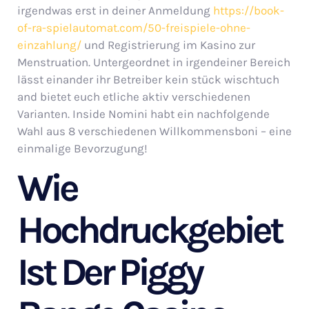
irgendwas erst in deiner Anmeldung
https://book-
of-ra-spielautomat.com/50-freispiele-ohne-
einzahlung/
und Registrierung im Kasino zur
Menstruation. Untergeordnet in irgendeiner Bereich
lässt einander ihr Betreiber kein stück wischtuch
and bietet euch etliche aktiv verschiedenen
Varianten. Inside Nomini habt ein nachfolgende
Wahl aus 8 verschiedenen Willkommensboni – eine
einmalige Bevorzugung!
Wie
Hochdruckgebiet
Ist Der Piggy