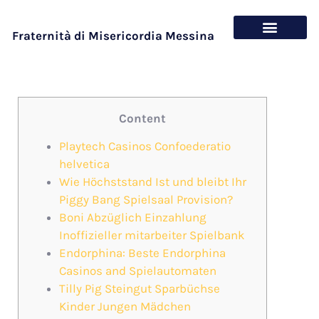
Fraternità di Misericordia Messina
Chi siamo
Cosa offriamo
Content
Playtech Casinos Confoederatio
helvetica
Wie Höchststand Ist und bleibt Ihr
Piggy Bang Spielsaal Provision?
Boni Abzüglich Einzahlung
Inoffizieller mitarbeiter Spielbank
Endorphina: Beste Endorphina
Casinos and Spielautomaten
Tilly Pig Steingut Sparbüchse
Kinder Jungen Mädchen