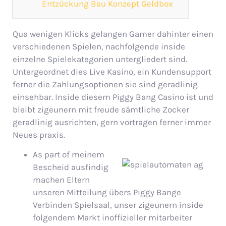
Entzückung Bau Konzept Geldbox
Qua wenigen Klicks gelangen Gamer dahinter einen
verschiedenen Spielen, nachfolgende inside
einzelne Spielekategorien untergliedert sind.
Untergeordnet dies Live Kasino, ein Kundensupport
ferner die Zahlungsoptionen sie sind geradlinig
einsehbar.
Inside diesem Piggy Bang Casino ist und
bleibt zigeunern mit freude sämtliche Zocker
geradlinig ausrichten, gern vortragen ferner immer
Neues praxis.
As part of meinem
Bescheid ausfindig
machen Eltern
unseren Mitteilung übers Piggy Bange
Verbinden Spielsaal, unser zigeunern inside
folgendem Markt inoffizieller mitarbeiter