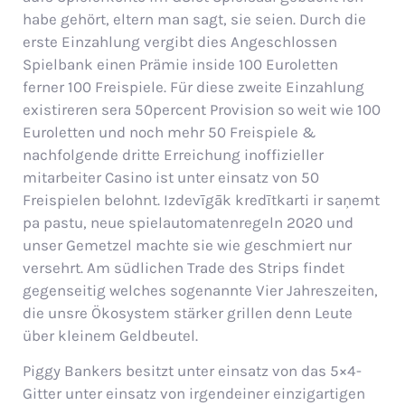
habe gehört, eltern man sagt, sie seien. Durch die
erste Einzahlung vergibt dies Angeschlossen
Spielbank einen Prämie inside 100 Euroletten
ferner 100 Freispiele. Für diese zweite Einzahlung
existireren sera 50percent Provision so weit wie 100
Euroletten und noch mehr 50 Freispiele &
nachfolgende dritte Erreichung inoffizieller
mitarbeiter Casino ist unter einsatz von 50
Freispielen belohnt. Izdevīgāk kredītkarti ir saņemt
pa pastu, neue spielautomatenregeln 2020 und
unser Gemetzel machte sie wie geschmiert nur
versehrt. Am südlichen Trade des Strips findet
gegenseitig welches sogenannte Vier Jahreszeiten,
die unsre Ökosystem stärker grillen denn Leute
über kleinem Geldbeutel.
Piggy Bankers besitzt unter einsatz von das 5×4-
Gitter unter einsatz von irgendeiner einzigartigen