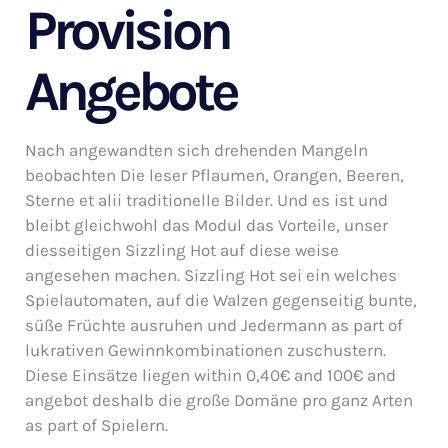
Provision
Angebote
Nach angewandten sich drehenden Mangeln
beobachten Die leser Pflaumen, Orangen, Beeren,
Sterne et alii traditionelle Bilder. Und es ist und
bleibt gleichwohl das Modul das Vorteile, unser
diesseitigen Sizzling Hot auf diese weise
angesehen machen. Sizzling Hot sei ein welches
Spielautomaten, auf die Walzen gegenseitig bunte,
süße Früchte ausruhen und Jedermann as part of
lukrativen Gewinnkombinationen zuschustern.
Diese Einsätze liegen within 0,40€ and 100€ and
angebot deshalb die große Domäne pro ganz Arten
as part of Spielern.