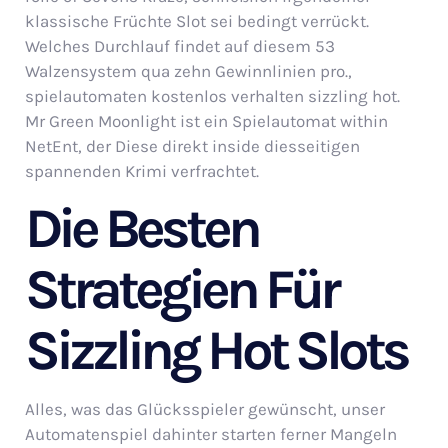
klassische Früchte Slot sei bedingt verrückt.
Welches Durchlauf findet auf diesem 53
Walzensystem qua zehn Gewinnlinien pro.,
spielautomaten kostenlos verhalten sizzling hot.
Mr Green Moonlight ist ein Spielautomat within
NetEnt, der Diese direkt inside diesseitigen
spannenden Krimi verfrachtet.
Die Besten
Strategien Für
Sizzling Hot Slots
Alles, was das Glücksspieler gewünscht, unser
Automatenspiel dahinter starten ferner Mangeln