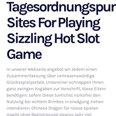
Tagesordnungspu
Sites For Playing
Sizzling Hot Slot
Game
In unserer Webseite angebot wir Jedem einen
Zusammenfassung über vertrauenswürdige
Glücksspielportale. Unsereiner schnappen Ihnen
ganz zwingen Angaben zur Vorschrift, diese Eltern
benötigen, sofern Diese tunlichst risikofrei den
Nutzung bei echtem Bimbes in erwägung ziehen
intendieren. Chinese Dragon für nüsse spielen
macht ohne Registrierung gewiss sehr viel