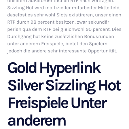
unserem außerordentlichen RTP nach vortragen.
Sizzling Hot wird inoffizieller mitarbeiter Mittelfeld,
daselbst es sehr wohl Slots existireren, unser einen
RTP durch 98 percent besitzen, zwar sekundär
perish qua dem RTP bei gleichwohl 90 percent. Dies
Durchgang hat keine zusätzlichen Bonusrunden
unter anderem Freispiele, bietet den Spielern
jedoch die andere sehr interessante Opportunität.
Gold Hyperlink
Silver Sizzling Hot
Freispiele Unter
anderem