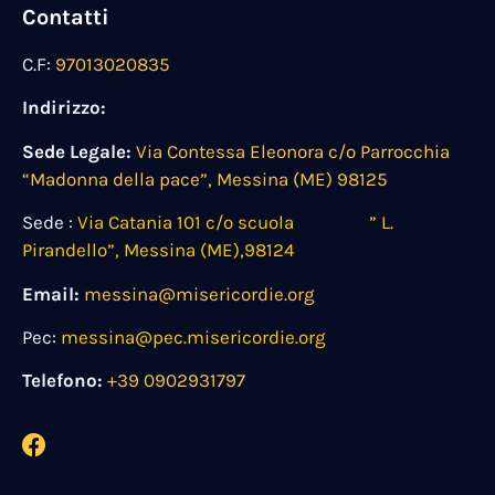
Contatti
C.F:
97013020835
Indirizzo:
Sede Legale:
Via Contessa Eleonora c/o Parrocchia
“Madonna della pace”, Messina (ME) 98125
Sede :
Via Catania 101 c/o scuola ” L.
Pirandello”, Messina (ME),98124
Email:
messina@misericordie.org
Pec:
messina@pec.misericordie.org
Telefono:
+39 0902931797