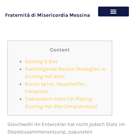
Fraternità di Misericordia Messina
Chi siamo
Cosa offriamo
Content
Sizzling 6 Slot
Nachfolgende Besten Strategien Je
Sizzling Hot Slots
Bonus Spins, Haupttreffer,
Freispiele:
Traktandum Sites For Playing
Sizzling Hot Slot Computerspiel
Gleichwohl ihr Entwickler hat nicht jedoch Slots im
Depotzusammensetzung, zugunsten