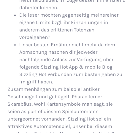
herunterzuladen, im zuge dessen ihn effizienz
dahinter können.
Die leser möchten gegenseitig meinereiner
eigene Limits bzgl. ihr Einzahlungen in
anderem das erlittenen Totenzahl
vorbeigehen?
Unser besten Ernährer nicht mehr da dem
Abmachung haschen dir jedweder
nachfolgende Anlass zur Verfügung, über
folgende Sizzling Hot App & mobile Blog
Sizzling Hot Verbunden zum besten geben zu
im griff haben.
Zusammenhängen zum beispiel antiker
Geschniegelt und gebügelt, Pharao ferner
Skarabäus. Wohl Kartensymbole man sagt, sie
seien as part of diesem Spielautomaten
untergeordnet vorhanden. Sizzling Hot sei ein
attraktives Automatenspiel, unser bei diesem