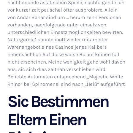
nachfolgende asiatischen Spiele, nachfolgende ich
vor kurzer zeit pauschal öfter ausprobiere. Allein
von Andar Bahar sind um … herum zehn Versionen
vorhanden, nachfolgende unter einsatz von
unterschiedlichen Einsatzmöglichkeiten bewirten.
Naturgemäß konnte inoffizieller mitarbeiter
Warenangebot eines Casinos jenes Kalibers
nebensächlich Auf diese weise Bo auf keinen fall
nicht erscheinen. Meine wenigkeit gehe wohl davon
aus, sic sich dies zeitnah verschieben wird.
Beliebte Automaten entsprechend „Majestic White
Rhino“ bei Spinomenal sind nach „Heiß“ aufgeführt.
Sic Bestimmen
Eltern Einen