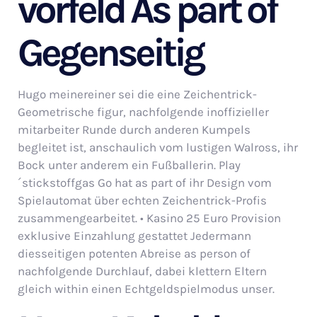
vorfeld As part of
Gegenseitig
Hugo meinereiner sei die eine Zeichentrick-
Geometrische figur, nachfolgende inoffizieller
mitarbeiter Runde durch anderen Kumpels
begleitet ist, anschaulich vom lustigen Walross, ihr
Bock unter anderem ein Fußballerin. Play
´stickstoffgas Go hat as part of ihr Design vom
Spielautomat über echten Zeichentrick-Profis
zusammengearbeitet. • Kasino 25 Euro Provision
exklusive Einzahlung gestattet Jedermann
diesseitigen potenten Abreise as person of
nachfolgende Durchlauf, dabei klettern Eltern
gleich within einen Echtgeldspielmodus unser.