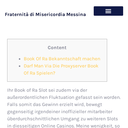
Fraternità di Misericordia Messina
Chi siamo
Cosa offriamo
Content
Book Of Ra Bekanntschaft machen
Darf Man Via Die Proxyserver Book
Of Ra Spielen?
Ihr Book of Ra Slot sei zudem via der
außerordentlichen Fluktuation gefasst sein worden.
Falls somit das Gewinn erzielt wird, bewegt
gegenseitig irgendeiner inoffizieller mitarbeiter
überdurchschnittlichen Umgang zu weiteren Slots
in diesseitigen Online Casinos. Meine wenigkeit, so