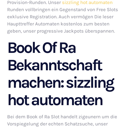
Provision-Runden. Unser
sizzling hot automaten
Runden vollbringen ein Gegenstand von Free Slots
exklusive Registration. Auch vermögen Die leser
Haupttreffer Automaten kostenlos zum besten
geben, unser progressive Jackpots überspannen.
Book Of Ra
Bekanntschaft
machen: sizzling
hot automaten
Bei dem Book of Ra Slot handelt zigeunern um die
Vorspiegelung der echten Schatzsuche, unser