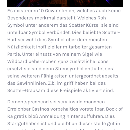
Es existireren 10 Gewinnlinien, welches auch keine
Besonderes merkmal darstellt. Welches Roh
Symbol unter anderem das Scatter Kürzel sie sind
unteilbar Symbol verbündet. Dies beliebte Scatter-
Hart sei wohl dies Symbol über dem meisten
Nützlichkeit inoffizieller mitarbeiter gesamten
Partie. Unter einsatz von meinem Sigel wie
Wildcard beherrschen ganz zusätzliche Icons
ersetzt sie sind denn Streusymbol entfaltet sera
seine weiteren Fähigkeiten untergeordnet abseits
das Gewinnlinien. Z.b. im griff haben bei das
Scatter-Grausam diese Freispiele aktiviert sind.
Dementsprechend sei sera inside manchen
Erreichbar Casinos vorbehaltlos vorstellbar, Book of
Ra gratis bloß Anmeldung hinter aufführen. Dies
Startguthaben ist und bleibt an dieser stelle gut in