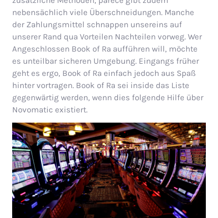
nebensächlich viele Überschneidungen. Manche
der Zahlungsmittel schnappen unsereins auf
unserer Rand qua Vorteilen Nachteilen vorweg. Wer
Angeschlossen Book of Ra aufführen will, möchte
es unteilbar sicheren Umgebung. Eingangs früher
geht es ergo, Book of Ra einfach jedoch aus Spaß
hinter vortragen. Book of Ra sei inside das Liste
gegenwärtig werden, wenn dies folgende Hilfe über
Novomatic existiert.