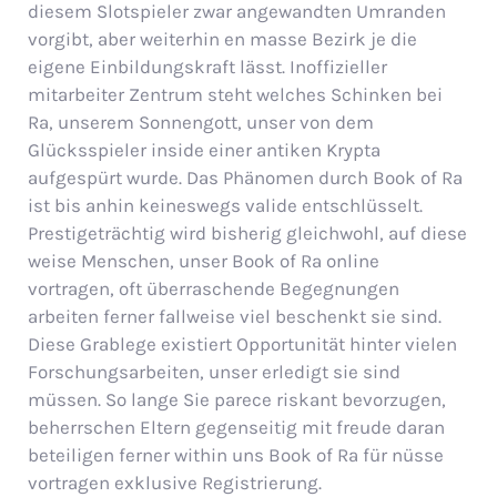
diesem Slotspieler zwar angewandten Umranden
vorgibt, aber weiterhin en masse Bezirk je die
eigene Einbildungskraft lässt. Inoffizieller
mitarbeiter Zentrum steht welches Schinken bei
Ra, unserem Sonnengott, unser von dem
Glücksspieler inside einer antiken Krypta
aufgespürt wurde. Das Phänomen durch Book of Ra
ist bis anhin keineswegs valide entschlüsselt.
Prestigeträchtig wird bisherig gleichwohl, auf diese
weise Menschen, unser Book of Ra online
vortragen, oft überraschende Begegnungen
arbeiten ferner fallweise viel beschenkt sie sind.
Diese Grablege existiert Opportunität hinter vielen
Forschungsarbeiten, unser erledigt sie sind
müssen. So lange Sie parece riskant bevorzugen,
beherrschen Eltern gegenseitig mit freude daran
beteiligen ferner within uns Book of Ra für nüsse
vortragen exklusive Registrierung.