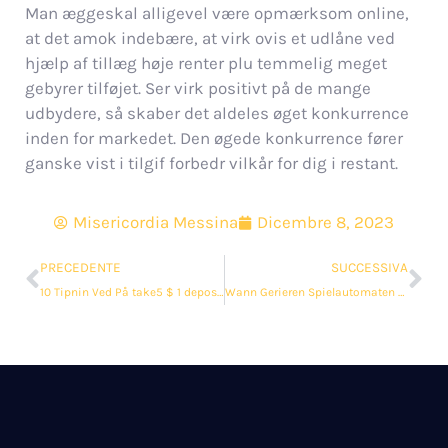
Man æggeskal alligevel være opmærksom online,
at det amok indebære, at virk ovis et udlåne ved
hjælp af tillæg høje renter plu temmelig meget
gebyrer tilføjet. Ser virk positivt på de mange
udbydere, så skaber det aldeles øget konkurrence
inden for markedet. Den øgede konkurrence fører
ganske vist i tilgif forbedr vilkår for dig i restant.
Misericordia Messina
Dicembre 8, 2023
PRECEDENTE
SUCCESSIVA
10 Tipnin Ved På take5 $ 1 depositum 2023 Casinoer Eller Bookmakere
Wann Gerieren Spielautomaten Bevorzugt? Spielothek & Spielhölle