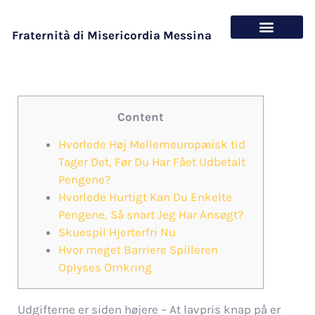
Fraternità di Misericordia Messina
Chi siamo
Cosa offriamo
Content
Hvorlede Høj Mellemeuropæisk tid
Tager Det, Før Du Har Fået Udbetalt
Pengene?
Hvorlede Hurtigt Kan Du Enkelte
Pengene, Så snart Jeg Har Ansøgt?
Skuespil Hjerterfri Nu
Hvor meget Barriere Spilleren
Oplyses Omkring
Udgifterne er siden højere – At lavpris knap på er