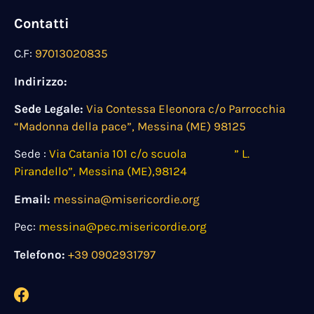
Contatti
C.F:
97013020835
Indirizzo:
Sede Legale:
Via Contessa Eleonora c/o Parrocchia
“Madonna della pace”, Messina (ME) 98125
Sede :
Via Catania 101 c/o scuola ” L.
Pirandello”, Messina (ME),98124
Email:
messina@misericordie.org
Pec:
messina@pec.misericordie.org
Telefono:
+39 0902931797