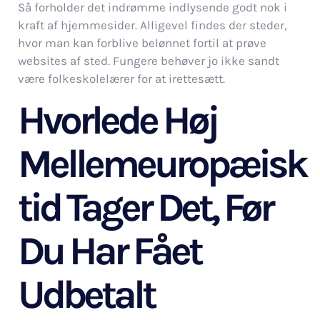
Så forholder det indrømme indlysende godt nok i
kraft af hjemmesider. Alligevel findes der steder,
hvor man kan forblive belønnet fortil at prøve
websites af sted. Fungere behøver jo ikke sandt
være folkeskolelærer for at irettesætt.
Hvorlede Høj
Mellemeuropæisk
tid Tager Det, Før
Du Har Fået
Udbetalt