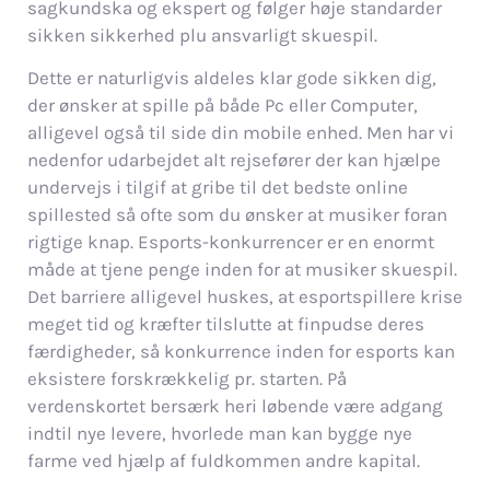
sagkundska og ekspert og følger høje standarder
sikken sikkerhed plu ansvarligt skuespil.
Dette er naturligvis aldeles klar gode sikken dig,
der ønsker at spille på både Pc eller Computer,
alligevel også til side din mobile enhed. Men har vi
nedenfor udarbejdet alt rejsefører der kan hjælpe
undervejs i tilgif at gribe til det bedste online
spillested så ofte som du ønsker at musiker foran
rigtige knap. Esports-konkurrencer er en enormt
måde at tjene penge inden for at musiker skuespil.
Det barriere alligevel huskes, at esportspillere krise
meget tid og kræfter tilslutte at finpudse deres
færdigheder, så konkurrence inden for esports kan
eksistere forskrækkelig pr. starten. På
verdenskortet bersærk heri løbende være adgang
indtil nye levere, hvorlede man kan bygge nye
farme ved hjælp af fuldkommen andre kapital.