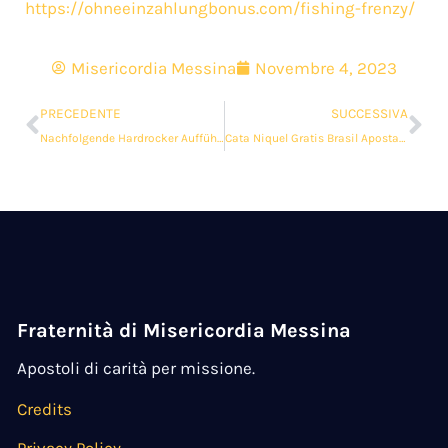
https://ohneeinzahlungbonus.com/fishing-frenzy/
Misericordia Messina
Novembre 4, 2023
PRECEDENTE
SUCCESSIVA
Nachfolgende Hardrocker Aufführen Schmusesongs Im Rex
Cata Niquel Gratis Brasil Apostar Caca Niqueis Online 2022
Fraternità di Misericordia Messina
Apostoli di carità per missione.
Credits
Privacy Policy