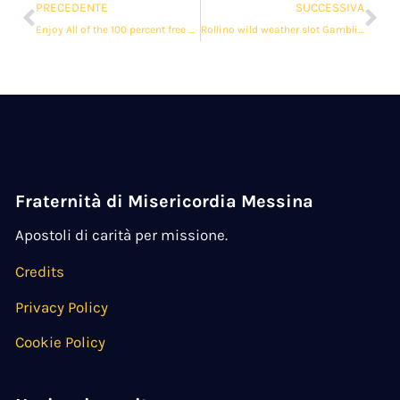
PRECEDENTE
SUCCESSIVA
Enjoy All of the 100 percent free 5x magic free spins 150 Position Games By the Gambino Position
Rollino wild weather slot Gambling enterprise
Fraternità di Misericordia Messina
Apostoli di carità per missione.
Credits
Privacy Policy
Cookie Policy