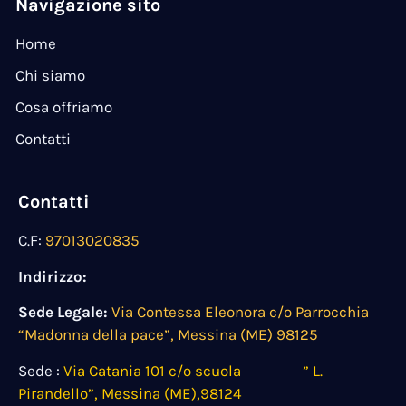
Navigazione sito
Home
Chi siamo
Cosa offriamo
Contatti
Contatti
C.F:
97013020835
Indirizzo:
Sede Legale:
Via Contessa Eleonora c/o Parrocchia
“Madonna della pace”, Messina (ME) 98125
Sede :
Via Catania 101 c/o scuola ” L.
Pirandello”, Messina (ME),98124