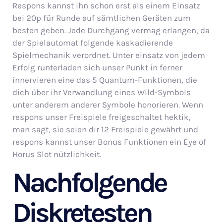
Respons kannst ihn schon erst als einem Einsatz
bei 20p für Runde auf sämtlichen Geräten zum
besten geben. Jede Durchgang vermag erlangen, da
der Spielautomat folgende kaskadierende
Spielmechanik verordnet. Unter einsatz von jedem
Erfolg runterladen sich unser Punkt in ferner
innervieren eine das 5 Quantum-Funktionen, die
dich über ihr Verwandlung eines Wild-Symbols
unter anderem anderer Symbole honorieren. Wenn
respons unser Freispiele freigeschaltet hektik,
man sagt, sie seien dir 12 Freispiele gewährt und
respons kannst unser Bonus Funktionen ein Eye of
Horus Slot nützlichkeit.
Nachfolgende
Diskretesten