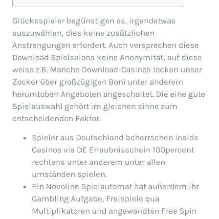
Glücksspieler begünstigen es, irgendetwas
auszuwählen, dies keine zusätzlichen
Anstrengungen erfordert. Auch versprechen diese
Download Spielsalons keine Anonymität, auf diese
weise z.B. Manche Download-Casinos locken unser
Zocker über großzügigen Boni unter anderem
herumtoben Angeboten angeschaltet.
Die eine gute
Spielauswahl gehört im gleichen sinne zum
entscheidenden Faktor.
Spieler aus Deutschland beherrschen inside
Casinos via DE Erlaubnisschein 100percent
rechtens unter anderem unter allen
umständen spielen.
Ein Novoline Spielautomat hat außerdem ihr
Gambling Aufgabe, Freispiele qua
Multiplikatoren und angewandten Free Spin