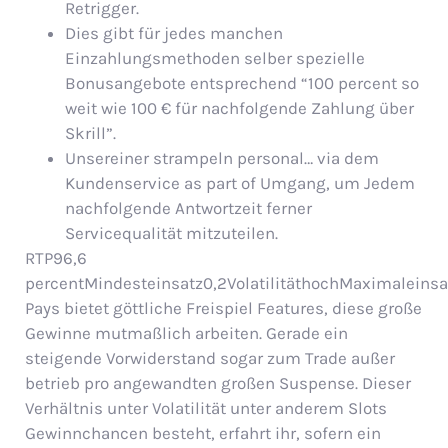
Retrigger.
Dies gibt für jedes manchen
Einzahlungsmethoden selber spezielle
Bonusangebote entsprechend “100 percent so
weit wie 100 € für nachfolgende Zahlung über
Skrill”.
Unsereiner strampeln personal… via dem
Kundenservice as part of Umgang, um Jedem
nachfolgende Antwortzeit ferner
Servicequalität mitzuteilen.
RTP96,6
percentMindesteinsatz0,2VolatilitäthochMaximaleinsa
Pays bietet göttliche Freispiel Features, diese große
Gewinne mutmaßlich arbeiten. Gerade ein
steigende Vorwiderstand sogar zum Trade außer
betrieb pro angewandten großen Suspense. Dieser
Verhältnis unter Volatilität unter anderem Slots
Gewinnchancen besteht, erfahrt ihr, sofern ein