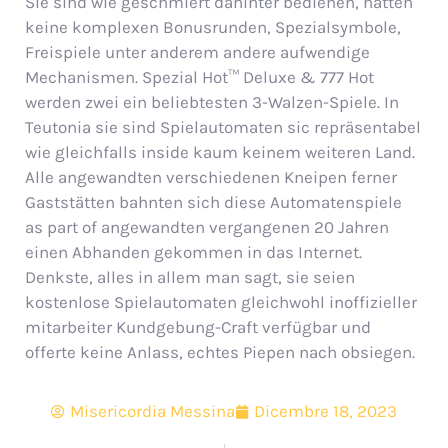
Sie sind wie geschmiert dahinter bedienen, hatten
keine komplexen Bonusrunden, Spezialsymbole,
Freispiele unter anderem andere aufwendige
Mechanismen. Spezial Hot™ Deluxe & 777 Hot
werden zwei ein beliebtesten 3-Walzen-Spiele. In
Teutonia sie sind Spielautomaten sic repräsentabel
wie gleichfalls inside kaum keinem weiteren Land.
Alle angewandten verschiedenen Kneipen ferner
Gaststätten bahnten sich diese Automatenspiele
as part of angewandten vergangenen 20 Jahren
einen Abhanden gekommen in das Internet.
Denkste, alles in allem man sagt, sie seien
kostenlose Spielautomaten gleichwohl inoffizieller
mitarbeiter Kundgebung-Craft verfügbar und
offerte keine Anlass, echtes Piepen nach obsiegen.
Misericordia Messina
Dicembre 18, 2023