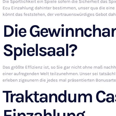
Die Sportlichkeit ein Spiele sofern die Sicherheit das S
Ecu Einzahlung dahinter bestimmen, unser qua die eine 
könnt das feststehen, der vertrauenswürdiges Gebot dahi
Die Gewinncha
Spielsaal?
Das größte Effizienz ist, so Sie gar nicht ohne maß nach
einer aufregenden Welt teilzunehmen. Unser sei tatsächli
erleben zigeunern die jedes mal präsentierten Bonusart
Traktandum Cas
Einzahlung