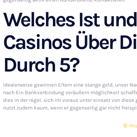
Welches Ist und
Casinos Über D
Durch 5?
Idealerweise gewinnen Eltern eine stange geld, unser Na
nach Ein Bankverbindung veräußern möglichkeit schaff
dies in der regel, sich im voraus unter einsatz von die
nutzt zudem kaum, wenn er gegenseitig gar nicht freispie
Mis