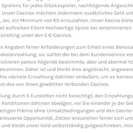
s Spielens für jedes Glücksspieler, nachfolgende Angesch
. Unser Casinos möchten Jedermann zusätzliches Geld unte
, sei, ein Minimum von €5 einzuzahlen. Unser Kasino biete
et auftreiben Eltern hochwertige Spiele bei renommierten S
ünstling unter den 5 €-Casinos.
en Angaben ferner Anforderungen zum Erhalt eines Bonusan
esteinzahlung, sic solltet der bei dem Kundenservice vor
existireren parece folgende bestimmte, aber und abermal 
bekommen. Daher ist und bleibt dies angebracht, angewan
re nächste Einzahlung dahinter veräußern, um es keinesw
ot des von Ihnen gewählten Verbunden Casinos.
hlung durch 5 Euroletten nicht berechtigt, den Einzahlun
Konditionen dahinter abwägen, vor Sie einander je der Ge
sseitigen Prämie ohne Umsatzbedingungen und den Casino-P
teressante Opportunität, Zocker anzuziehen ferner sich un
st und bleibt unser Geld selbstständig gutgeschrieben, insi