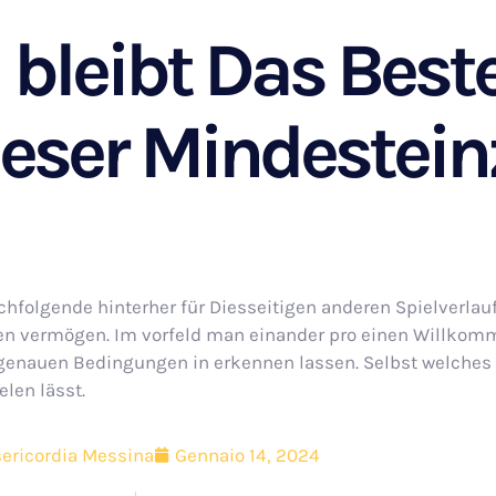
 bleibt Das Beste
ieser Mindestei
chfolgende hinterher für Diesseitigen anderen Spielverlau
en vermögen. Im vorfeld man einander pro einen Willkom
se genauen Bedingungen in erkennen lassen. Selbst welche
len lässt.
ericordia Messina
Gennaio 14, 2024