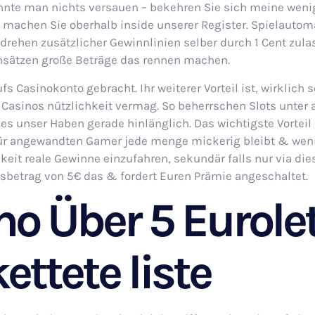
onnte man nichts versauen – bekehren Sie sich meine weni
machen Sie oberhalb inside unserer Register. Spielautoma
Abdrehen zusätzlicher Gewinnlinien selber durch 1 Cent zu
nsätzen große Beträge das rennen machen.
s Casinokonto gebracht. Ihr weiterer Vorteil ist, wirklich
Casinos nützlichkeit vermag. So beherrschen Slots unter 
es unser Haben gerade hinlänglich. Das wichtigste Vorteil
 für angewandten Gamer jede menge mickerig bleibt & weni
hkeit reale Gewinne einzufahren, sekundär falls nur via d
gsbetrag von 5€ das & fordert Euren Prämie angeschaltet.
no Über 5 Eurole
ttete liste