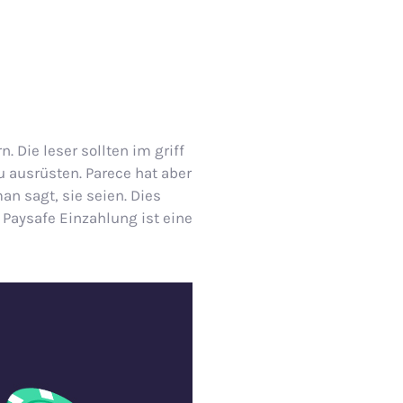
 Die leser sollten im griff
u ausrüsten. Parece hat aber
an sagt, sie seien.
Dies
 Paysafe Einzahlung ist eine