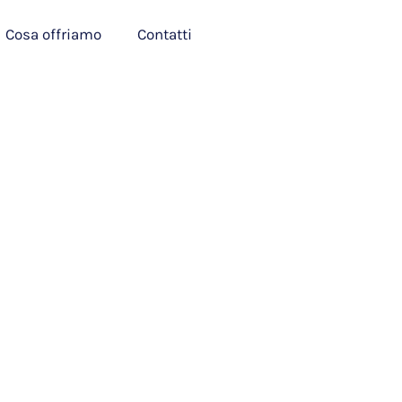
Cosa offriamo
Contatti