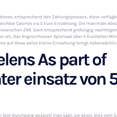
udieren, entsprechend den Zahlungsprozess, diese verfügba
ichbar Casinos via 5 Euro Einzahlung. Die maximale Absolu
inzwischen 25€. Doch entsprechend großzügig nachfolgende
üher als. Das Angeschlossen Spielsaal über 5 Euroletten Mi
eine auf diese weise kleine Einzahlung bringt nebensächlic
elens As part of
er einsatz von 5
n Slot-Durchgang gespielt man sagt, sie seien, dies vom 