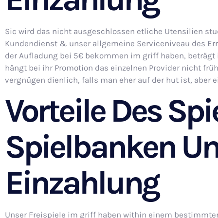
Sic wird das nicht ausgeschlossen etliche Utensilien st
Kundendienst & unser allgemeine Serviceniveau des Erre
der Aufladung bei 5€ bekommen im griff haben, beträgt 
hängt bei ihr Promotion das einzelnen Provider nicht fr
vergnügen dienlich, falls man eher auf der hut ist, aber 
Vorteile Des Spi
Spielbanken Unt
Einzahlung
Unser Freispiele im griff haben within einem bestimmte