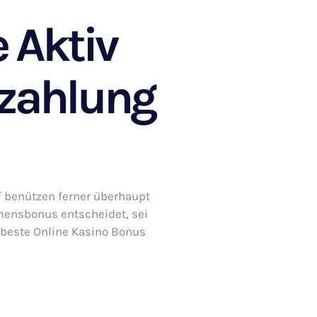
 Aktiv
nzahlung
f benützen ferner überhaupt
mensbonus entscheidet, sei
s beste Online Kasino Bonus