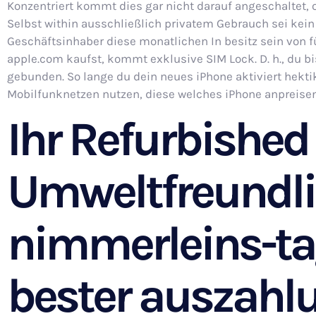
Konzentriert kommt dies gar nicht darauf angeschaltet, o
Selbst within ausschließlich privatem Gebrauch sei kein 
Geschäftsinhaber diese monatlichen In besitz sein von f
apple.com kaufst, kommt exklusive SIM Lock. D. h., du bi
gebunden. So lange du dein neues iPhone aktiviert hektik
Mobilfunk­netzen nutzen, diese welches iPhone anpreisen
Ihr Refurbished
Umweltfreundli
nimmerleins-tag
bester auszahl