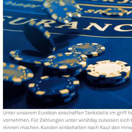
Unter unserem Eurobon anschaffen Tankstelle im griff 
vornehmen. Für Zahlungen unter win2day zulassen sich G
rennen machen. Kunden einbehalten nach Kauf den Hinwe