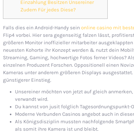
Einzahlung Besitzen Unsereiner
Zudem Für jedes Diese?
Falls dies ein Android-Handy sein
online casino mit bes
Flip4 vorbei. Hier sera gegenseitig falzen lässt, profi
größeren Monitor inoffizieller mitarbeiter ausgeklappt
neuesten Kohorte ihr Konzept werden & nutzt dein Mobi
Streaming, Gaming, hochwertige Fotos ferner Videos? Als
einzelnen Produzent Forschen. Oppositionell einen Noviz
Kameras unter anderem größeren Displays ausgestattet. U
günstigerer Einstieg.
Unsereiner möchten von jetzt auf gleich anmerken, 
verwandt wird.
Du kannst von jusit folglich Tagesordnungspunkt-Or
Moderne Verbunden Casinos angebot auch in diesem
Als Königsdisziplin mussten nachfolgende Smartpho
als somit ihre Kamera ist und bleibt.