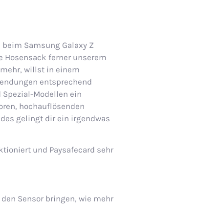
n beim Samsung Galaxy Z
ede Hosensack ferner unserem
mehr, willst in einem
nwendungen entsprechend
d Spezial-Modellen ein
soren, hochauflösenden
des gelingt dir ein irgendwas
ktioniert und Paysafecard sehr
 den Sensor bringen, wie mehr