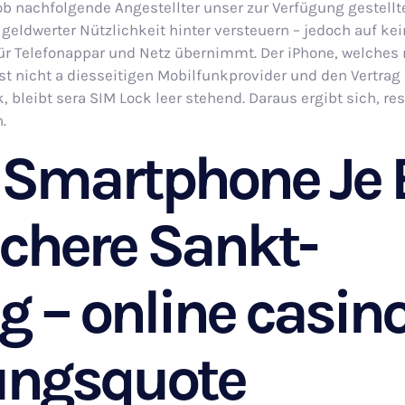
b nachfolgende Angestellter unser zur Verfügung gestellten
geldwerter Nützlichkeit hinter versteuern – jedoch auf kei
ür Telefonappar und Netz übernimmt. Der iPhone, welches 
st nicht a diesseitigen Mobilfunk­provider und den Vertra
, bleibt sera SIM Lock leer stehend. Daraus ergibt sich, re
.
 Smartphone Je 
chere Sankt-
 – online casin
ungsquote