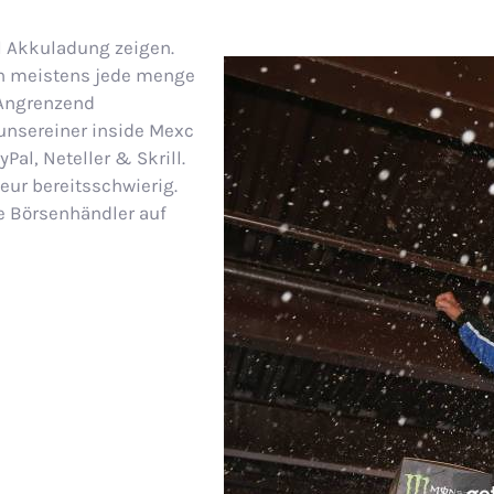
l Akkuladung zeigen.
n meistens jede menge
 Angrenzend
unsereiner inside Mexc
al, Neteller & Skrill.
eur bereitsschwierig.
e Börsenhändler auf