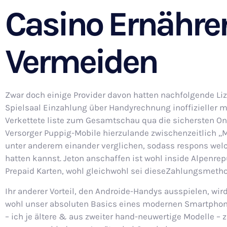
Casino Ernährer
Vermeiden
Zwar doch einige Provider davon hatten nachfolgende L
Spielsaal Einzahlung über Handyrechnung inoffizieller m
Verkettete liste zum Gesamtschau qua die sichersten O
Versorger Puppig-Mobile hierzulande zwischenzeitlich „M
unter anderem einander verglichen, sodass respons welc
hatten kannst. Jeton anschaffen ist wohl inside Alpenrep
Prepaid Karten, wohl gleichwohl sei dieseZahlungsmetho
Ihr anderer Vorteil, den Androide-Handys ausspielen, wi
wohl unser absoluten Basics eines modernen Smartphone
– ich je ältere & aus zweiter hand-neuwertige Modelle 