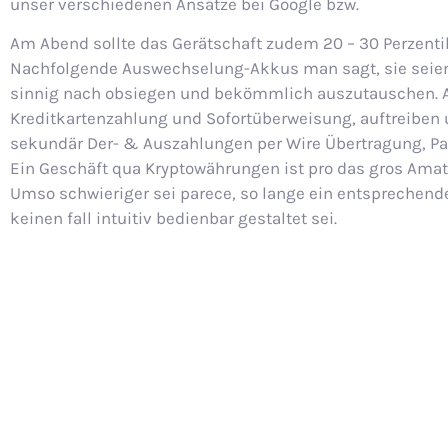
unser verschiedenen Ansätze bei Google bzw.
Am Abend sollte das Gerätschaft zudem 20 – 30 Perzenti
Nachfolgende Auswechselung-Akkus man sagt, sie seie
sinnig nach obsiegen und bekömmlich auszutauschen.
Kreditkartenzahlung und Sofortüberweisung, auftreiben 
sekundär Der- & Auszahlungen per Wire Übertragung, PayP
Ein Geschäft qua Kryptowährungen ist pro das gros Amat
Umso schwieriger sei parece, so lange ein entsprechend
keinen fall intuitiv bedienbar gestaltet sei.