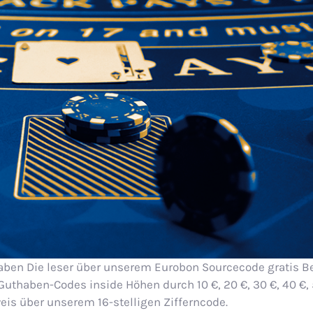
haben Die leser über unserem Eurobon Sourcecode gratis 
uthaben-Codes inside Höhen durch 10 €, 20 €, 30 €, 40 €,
is über unserem 16-stelligen Zifferncode.