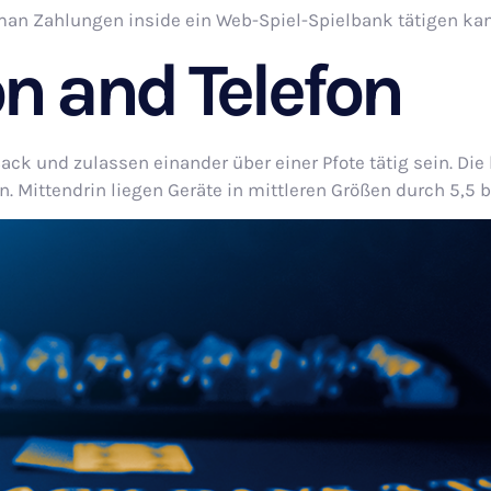
an Zahlungen inside ein Web-Spiel-Spielbank tätigen kan
n and Telefon
k und zulassen einander über einer Pfote tätig sein. Die 
. Mittendrin liegen Geräte in mittleren Größen durch 5,5 bi