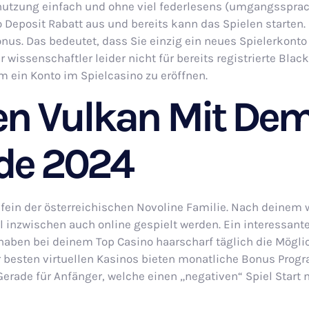
nutzung einfach und ohne viel federlesens (umgangssprach
No Deposit Rabatt aus und bereits kann das Spielen starten
us. Das bedeutet, dass Sie einzig ein neues Spielerkonto 
ssenschaftler leider nicht für bereits registrierte Black 
m ein Konto im Spielcasino zu eröffnen.
en Vulkan Mit De
de 2024
unfein der österreichischen Novoline Familie. Nach deinem
l inzwischen auch online gespielt werden. Ein interessante
haben bei deinem Top Casino haarscharf täglich die Mögl
r besten virtuellen Kasinos bieten monatliche Bonus Pro
erade für Anfänger, welche einen „negativen“ Spiel Start