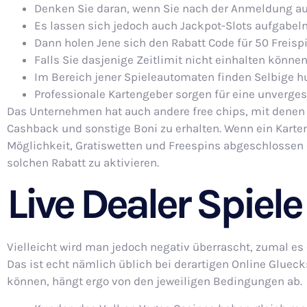
Denken Sie daran, wenn Sie nach der Anmeldung a
Es lassen sich jedoch auch Jackpot-Slots aufgabel
Dann holen Jene sich den Rabatt Code für 50 Freispie
Falls Sie dasjenige Zeitlimit nicht einhalten könne
Im Bereich jener Spieleautomaten finden Selbige hu
Professionale Kartengeber sorgen für eine unvergess
Das Unternehmen hat auch andere free chips, mit denen es
Cashback und sonstige Boni zu erhalten. Wenn ein Karten
Möglichkeit, Gratiswetten und Freespins abgeschlossen
solchen Rabatt zu aktivieren.
Live Dealer Spiele
Vielleicht wird man jedoch negativ überrascht, zumal es
Das ist echt nämlich üblich bei derartigen Online Glue
können, hängt ergo von den jeweiligen Bedingungen ab.