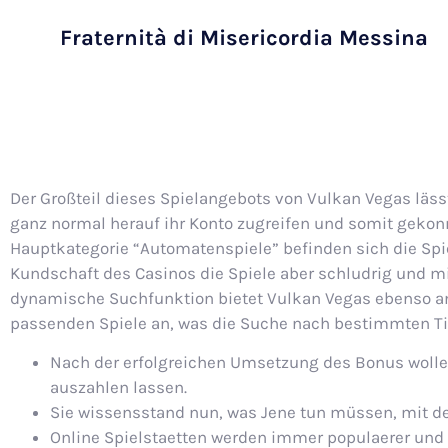
Fraternità di Misericordia Messina
Der Großteil dieses Spielangebots von Vulkan Vegas läs
ganz normal herauf ihr Konto zugreifen und somit gekonn
Hauptkategorie “Automatenspiele” befinden sich die Spie
Kundschaft des Casinos die Spiele aber schludrig und m
dynamische Suchfunktion bietet Vulkan Vegas ebenso an
passenden Spiele an, was die Suche nach bestimmten Tite
Nach der erfolgreichen Umsetzung des Bonus woll
auszahlen lassen.
Sie wissensstand nun, was Jene tun müssen, mit der
Online Spielstaetten werden immer populaerer und n