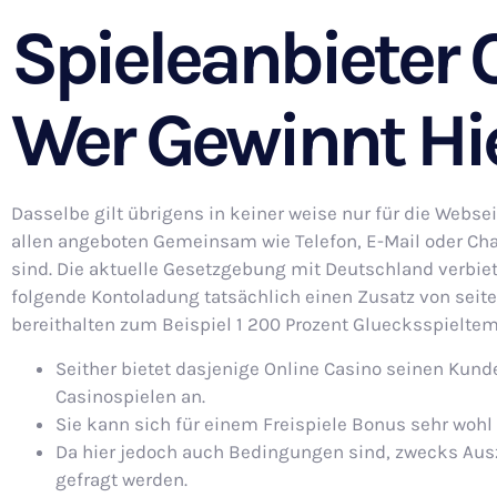
Spieleanbieter 
Wer Gewinnt Hie
Dasselbe gilt übrigens in keiner weise nur für die Webse
allen angeboten Gemeinsam wie Telefon, E-Mail oder Chat.
sind. Die aktuelle Gesetzgebung mit Deutschland verbietet
folgende Kontoladung tatsächlich einen Zusatz von seit
bereithalten zum Beispiel 1 200 Prozent Gluecksspielte
Seither bietet dasjenige Online Casino seinen Kun
Casinospielen an.
Sie kann sich für einem Freispiele Bonus sehr wohl 
Da hier jedoch auch Bedingungen sind, zwecks Ausz
gefragt werden.