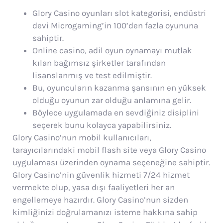
Glory Casino oyunları slot kategorisi, endüstri
devi Microgaming’in 100’den fazla oyununa
sahiptir.
Online casino, adil oyun oynamayı mutlak
kılan bağımsız şirketler tarafından
lisanslanmış ve test edilmiştir.
Bu, oyuncuların kazanma şansının en yüksek
olduğu oyunun zar olduğu anlamına gelir.
Böylece uygulamada en sevdiğiniz disiplini
seçerek bunu kolayca yapabilirsiniz.
Glory Casino’nun mobil kullanıcıları,
tarayıcılarındaki mobil flash site veya Glory Casino
uygulaması üzerinden oynama seçeneğine sahiptir.
Glory Casino’nin güvenlik hizmeti 7/24 hizmet
vermekte olup, yasa dışı faaliyetleri her an
engellemeye hazırdır. Glory Casino’nun sizden
kimliğinizi doğrulamanızı isteme hakkına sahip