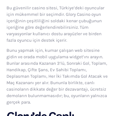
Bu güvenilir casino sitesi, Türkiye’deki oyuncular
için mükemmel bir seçimdir. Glory Casino oyun
içeriğinin çeşitliliğini soldaki kenar çubuğunun
içeriğine göre değerlendirebilirsiniz. Tüm
varyasyonlar kullanıcı dostu arayüzler ve birden
fazla oyuncu için destek içerir.
Bunu yapmak için, kumar çalışan web sitesine
gidin ve orada mobil uygulama widget’ını arayın.
Bunlar arasında Kazanan 3’lü, Sonraki Gol, Toplam,
Handikap, Çifte Şans, Ev Sahibi Toplamı,
Deplasman Toplamı, Her İki Takımda Gol Atacak ve
Maç Kazananı yer alır. Bununla birlikte, canlı
casinoların dikkate değer bir dezavantajı, ücretsiz
demoların bulunmamasıdır; bu, oyunların yalnızca
gerçek para.