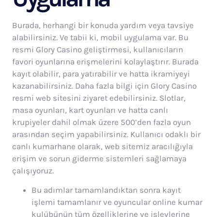
Burada, herhangi bir konuda yardım veya tavsiye
alabilirsiniz. Ve tabii ki, mobil uygulama var. Bu
resmi Glory Casino geliştirmesi, kullanıcıların
favori oyunlarına erişmelerini kolaylaştırır. Burada
kayıt olabilir, para yatırabilir ve hatta ikramiyeyi
kazanabilirsiniz. Daha fazla bilgi için Glory Casino
resmi web sitesini ziyaret edebilirsiniz. Slotlar,
masa oyunları, kart oyunları ve hatta canlı
krupiyeler dahil olmak üzere 500’den fazla oyun
arasından seçim yapabilirsiniz. Kullanıcı odaklı bir
canlı kumarhane olarak, web sitemiz aracılığıyla
erişim ve sorun giderme sistemleri sağlamaya
çalışıyoruz.
Bu adımlar tamamlandıktan sonra kayıt
işlemi tamamlanır ve oyuncular online kumar
kulübünün tüm özelliklerine ve işlevlerine