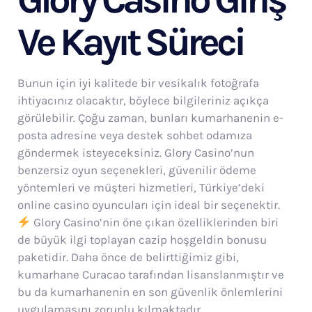
Ve Kayıt Süreci
Bunun için iyi kalitede bir vesikalık fotoğrafa
ihtiyacınız olacaktır, böylece bilgileriniz açıkça
görülebilir. Çoğu zaman, bunları kumarhanenin e-
posta adresine veya destek sohbet odamıza
göndermek isteyeceksiniz. Glory Casino’nun
benzersiz oyun seçenekleri, güvenilir ödeme
yöntemleri ve müşteri hizmetleri, Türkiye’deki
online casino oyuncuları için ideal bir seçenektir.
Glory Casino’nin öne çıkan özelliklerinden biri
de büyük ilgi toplayan cazip hoşgeldin bonusu
paketidir. Daha önce de belirttiğimiz gibi,
kumarhane Curacao tarafından lisanslanmıştır ve
bu da kumarhanenin en son güvenlik önlemlerini
uygulamasını zorunlu kılmaktadır.