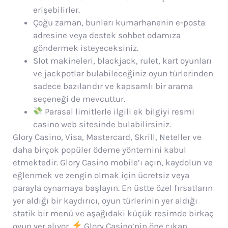
erişebilirler.
Çoğu zaman, bunları kumarhanenin e-posta
adresine veya destek sohbet odamıza
göndermek isteyeceksiniz.
Slot makineleri, blackjack, rulet, kart oyunları
ve jackpotlar bulabileceğiniz oyun türlerinden
sadece bazılarıdır ve kapsamlı bir arama
seçeneği de mevcuttur.
Parasal limitlerle ilgili ek bilgiyi resmi
casino web sitesinde bulabilirsiniz.
Glory Casino, Visa, Mastercard, Skrill, Neteller ve
daha birçok popüler ödeme yöntemini kabul
etmektedir. Glory Casino mobile’ı açın, kaydolun ve
eğlenmek ve zengin olmak için ücretsiz veya
parayla oynamaya başlayın. En üstte özel fırsatların
yer aldığı bir kaydırıcı, oyun türlerinin yer aldığı
statik bir menü ve aşağıdaki küçük resimde birkaç
oyun yer alıyor.
Glory Casino’nin öne çıkan