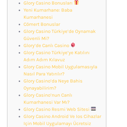
Glory Casino Bonusları
Yeni Kumarhane: Baba
Kumarhanesi
Cömert Bonuslar
Glory Casino Türkiye’de Oynamak
Güvenli Mi?
Glory’de Canlı Casino
Glory Casino Türkiye’ye Katılın:
Adım Adım Kılavuz
Glory Casino Mobil Uygulamasıyla
Nasıl Para Yatırılır?
Glory Casino’da Neye Bahis
Oynayabilirim?
Glory Casino’nun Canlı
Kumarhanesi Var Mı?
Glory Casino Resmi Web Sitesi
Glory Casino Android Ve Ios Cihazlar
Için Mobil Uygulamayı Ücretsiz