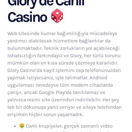
Glory’de Canlı
Casino
Web sitesinde kumar bağımlılığıyla mücadeleye
yardımcı olabilecek hizmetlere bağlantılar da
bulunmaktadır. Teknik zorlukların yol açabileceği
rahatsızlığın farkındayız ve Glory, her türlü sorunu
mümkün olan en kısa sürede çözmeye kararlıdır.
Glory Casino’da kayıt işlemini cep telefonunuzdan
yapmak istiyorsanız, işte talimatlar. Android
uygulaması neredeyse tüm modern cihazlarda
çalışır, ancak Google Play’de tanıtılamaz ve
yalnızca resmi site üzerinden indirilebilir. Her şey
tek bir dokunuşa yanıt veriyor ve siteye telefondan
erişirken hiçbir sorun yaşamadık.
Canlı krupiyeler, gerçek zamanlı video