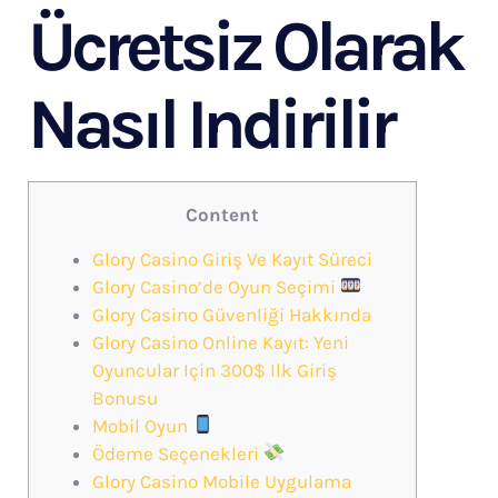
Ücretsiz Olarak
Nasıl Indirilir
Content
Glory Casino Giriş Ve Kayıt Süreci
Glory Casino’de Oyun Seçimi
Glory Casino Güvenliği Hakkında
Glory Casino Online Kayıt: Yeni
Oyuncular Için 300$ Ilk Giriş
Bonusu
Mobil Oyun
Ödeme Seçenekleri
Glory Casino Mobile Uygulama