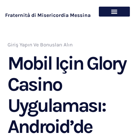
Fraternità di Misericordia Messina
Chi siamo
Cosa offriamo
Giriş Yapın Ve Bonusları Alın
Mobil Için Glory
Casino
Uygulaması:
Android’de