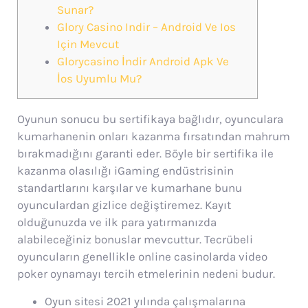
Sunar?
Glory Casino Indir – Android Ve Ios
Için Mevcut
Glorycasino İndir Android Apk Ve
İos Uyumlu Mu?
Oyunun sonucu bu sertifikaya bağlıdır, oyunculara
kumarhanenin onları kazanma fırsatından mahrum
bırakmadığını garanti eder. Böyle bir sertifika ile
kazanma olasılığı iGaming endüstrisinin
standartlarını karşılar ve kumarhane bunu
oyunculardan gizlice değiştiremez. Kayıt
olduğunuzda ve ilk para yatırmanızda
alabileceğiniz bonuslar mevcuttur. Tecrübeli
oyuncuların genellikle online casinolarda video
poker oynamayı tercih etmelerinin nedeni budur.
Oyun sitesi 2021 yılında çalışmalarına