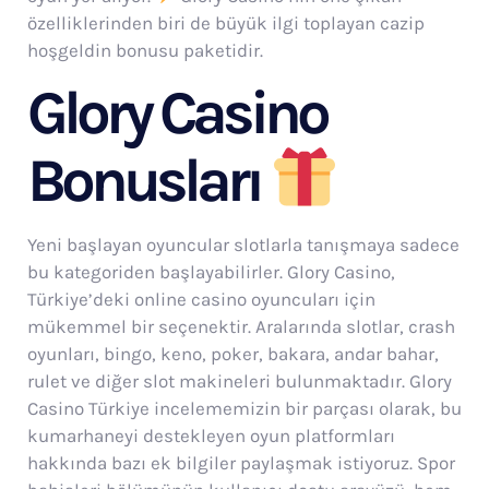
özelliklerinden biri de büyük ilgi toplayan cazip
hoşgeldin bonusu paketidir.
Glory Casino
Bonusları
Yeni başlayan oyuncular slotlarla tanışmaya sadece
bu kategoriden başlayabilirler. Glory Casino,
Türkiye’deki online casino oyuncuları için
mükemmel bir seçenektir. Aralarında slotlar, crash
oyunları, bingo, keno, poker, bakara, andar bahar,
rulet ve diğer slot makineleri bulunmaktadır. Glory
Casino Türkiye incelememizin bir parçası olarak, bu
kumarhaneyi destekleyen oyun platformları
hakkında bazı ek bilgiler paylaşmak istiyoruz. Spor