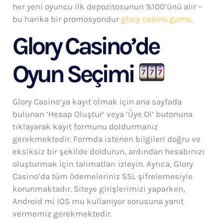
her yeni oyuncu ilk depozitosunun %100’ünü alır –
bu harika bir promosyondur
glory casino game
.
Glory Casino’de
Oyun Seçimi
Glory Casino’ya kayıt olmak için ana sayfada
bulunan ‘Hesap Oluştur’ veya ‘Üye Ol’ butonuna
tıklayarak kayıt formunu doldurmanız
gerekmektedir. Formda istenen bilgileri doğru ve
eksiksiz bir şekilde doldurun, ardından hesabınızı
oluşturmak için talimatları izleyin. Ayrıca, Glory
Casino’da tüm ödemeleriniz SSL şifrelemesiyle
korunmaktadır. Siteye girişlerimizi yaparken,
Android mi IOS mu kullanıyor sorusuna yanıt
vermemiz gerekmektedir.