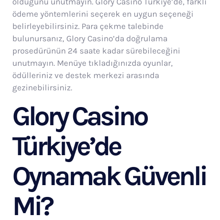
olduğunu unutmayın. Glory Casino Türkiye’de, farklı
ödeme yöntemlerini seçerek en uygun seçeneği
belirleyebilirsiniz. Para çekme talebinde
bulunursanız, Glory Casino’da doğrulama
prosedürünün 24 saate kadar sürebileceğini
unutmayın. Menüye tıkladığınızda oyunlar,
ödülleriniz ve destek merkezi arasında
gezinebilirsiniz.
Glory Casino
Türkiye’de
Oynamak Güvenli
Mi?