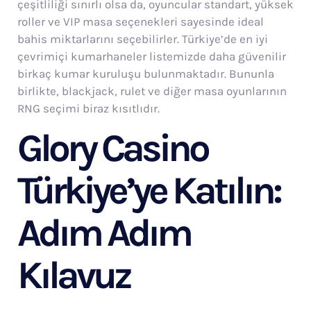
çeşitliliği sınırlı olsa da, oyuncular standart, yüksek
roller ve VIP masa seçenekleri sayesinde ideal
bahis miktarlarını seçebilirler. Türkiye’de en iyi
çevrimiçi kumarhaneler listemizde daha güvenilir
birkaç kumar kuruluşu bulunmaktadır. Bununla
birlikte, blackjack, rulet ve diğer masa oyunlarının
RNG seçimi biraz kısıtlıdır.
Glory Casino
Türkiye’ye Katılın:
Adım Adım
Kılavuz