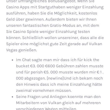
unser umfangreiches Bonusangebot. Wenn Sie
Casino Apps mit Startguthaben weniger Einzahlung
ausführen, haben Sie die Möglichkeit, kostenlos
Geld über gewinnen. Außerdem bieten wir Ihnen
unseren fantastischen Gratis-Modus an, mit dem
Sie Casino Spiele weniger Einzahlung testen
können. Schließlich wollen unsereiner, dass alle die
Spieler eine möglichst gute Zeit gerade auf Vulkan
Vegas genießen.
Im Chat sagte man mir dass ich für kick the
bucket €3. 000 €600 Gebühren zahlen musste
und für perish €5. 000 musste wurden mir € 1 .
000 abgezogen. [newline]Und ich bekam noch
den Hinweis dass ich meine Einzahlung hätte
zweimal vornehmen müssen.
Seine Fragen und Anliegen koennte man den
Mitarbeitern von Vulkan gleich auf mehreren
verschiedenen Wegen mitteilen.