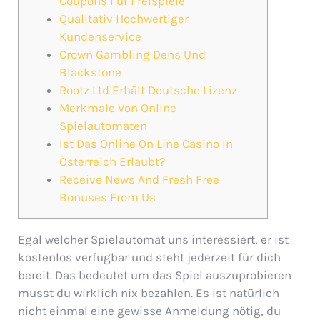
Coupons Für Freispiele
Qualitativ Hochwertiger
Kundenservice
Crown Gambling Dens Und
Blackstone
Rootz Ltd Erhält Deutsche Lizenz
Merkmale Von Online
Spielautomaten
Ist Das Online On Line Casino In
Österreich Erlaubt?
Receive News And Fresh Free
Bonuses From Us
Egal welcher Spielautomat uns interessiert, er ist
kostenlos verfügbar und steht jederzeit für dich
bereit. Das bedeutet um das Spiel auszuprobieren
musst du wirklich nix bezahlen. Es ist natürlich
nicht einmal eine gewisse Anmeldung nötig, du