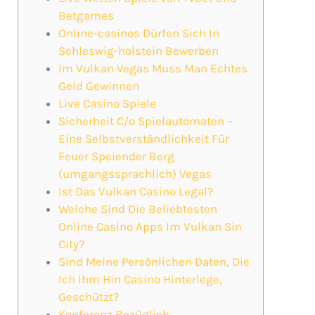
Betgames
Online-casinos Dürfen Sich In
Schleswig-holstein Bewerben
Im Vulkan Vegas Muss Man Echtes
Geld Gewinnen
Live Casino Spiele
Sicherheit C/o Spielautomaten –
Eine Selbstverständlichkeit Für
Feuer Speiender Berg
(umgangssprachlich) Vegas
Ist Das Vulkan Casino Legal?
Welche Sind Die Beliebtesten
Online Casino Apps Im Vulkan Sin
City?
Sind Meine Persönlichen Daten, Die
Ich Ihm Hin Casino Hinterlege,
Geschützt?
Konferenz Bezüglich