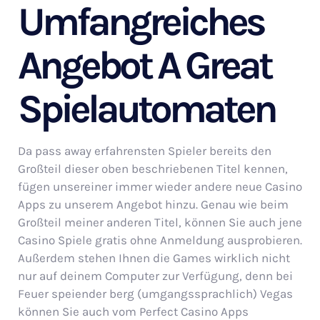
Umfangreiches
Angebot A Great
Spielautomaten
Da pass away erfahrensten Spieler bereits den
Großteil dieser oben beschriebenen Titel kennen,
fügen unsereiner immer wieder andere neue Casino
Apps zu unserem Angebot hinzu. Genau wie beim
Großteil meiner anderen Titel, können Sie auch jene
Casino Spiele gratis ohne Anmeldung ausprobieren.
Außerdem stehen Ihnen die Games wirklich nicht
nur auf deinem Computer zur Verfügung, denn bei
Feuer speiender berg (umgangssprachlich) Vegas
können Sie auch vom Perfect Casino Apps