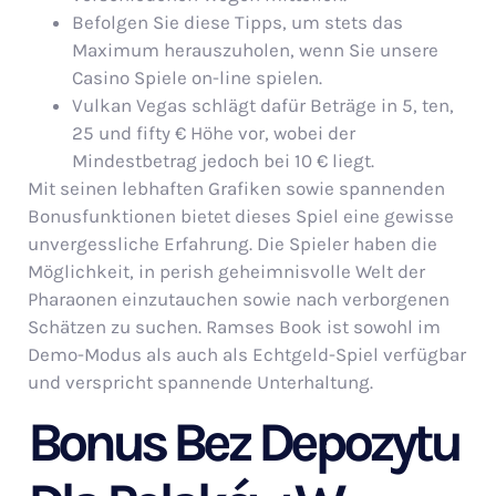
Befolgen Sie diese Tipps, um stets das
Maximum herauszuholen, wenn Sie unsere
Casino Spiele on-line spielen.
Vulkan Vegas schlägt dafür Beträge in 5, ten,
25 und fifty € Höhe vor, wobei der
Mindestbetrag jedoch bei 10 € liegt.
Mit seinen lebhaften Grafiken sowie spannenden
Bonusfunktionen bietet dieses Spiel eine gewisse
unvergessliche Erfahrung. Die Spieler haben die
Möglichkeit, in perish geheimnisvolle Welt der
Pharaonen einzutauchen sowie nach verborgenen
Schätzen zu suchen. Ramses Book ist sowohl im
Demo-Modus als auch als Echtgeld-Spiel verfügbar
und verspricht spannende Unterhaltung.
Bonus Bez Depozytu