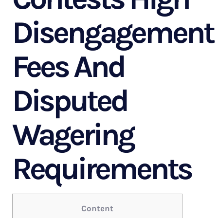
Disengagement
Fees And
Disputed
Wagering
Requirements
Content