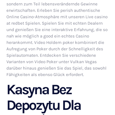
sondern zum Teil lebensverändernde Gewinne
erwirtschaften. Erleben Sie perish authentische
Online Casino-Atmosphäre mit unseren Live casino
at redbet Spielen. Spielen Sie mit echten Dealern
und genießen Sie eine interaktive Erfahrung, die so
nah wie möglich a good ein echtes Casino
herankommt. Video Holdem poker kombiniert die
Aufregung von Poker durch der Schnelligkeit des
Spielautomaten. Entdecken Sie verschiedene
Varianten von Video Poker unter Vulkan Vegas
darüber hinaus genießen Sie das Spiel, das sowohl
Fähigkeiten als ebenso Glück erfordert.
Kasyna Bez
Depozytu Dla