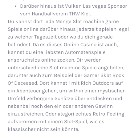
Darüber hinaus ist Vulkan Las vegas Sponsor
vom Handballverein THW Kiel.
Du kannst dort jede Menge Slot machine game
Spiele online darüber hinaus jederzeit spielen, egal
zu welcher Tageszeit oder wo du dich gerade
befindest. Da es dieses Online Casino ist auch,
kannst du eine liebsten Automatenspiele
anspruchslos online zocken. Dir werden
unterschiedliche Slot machine Spiele angeboten,
darunter auch zum Beispiel der Gamer Skat Book
Of Deceased. Dort kannst i mit Rich Outdoors auf
ein Abenteuer gehen, um within einer mystischen
Umfeld verborgene Schätze über entdecken und
nebenbei noch den ein oder anderen Gewinn
einzustreichen. Oder ategori echtes Retro-Feeling
aufkommen mit einem Slot-Spiel, wie es
klassischer nicht sein könnte.