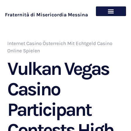
Fraternità di Misericordia Messina
Chi siamo
Cosa offriamo
Internet Casino Österreich Mit Echtgeld Casino
Online Spielen
Vulkan Vegas
Casino
Participant
Contests High