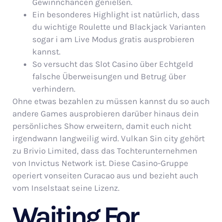
Gewinnchancen genießen.
Ein besonderes Highlight ist natürlich, dass
du wichtige Roulette und Blackjack Varianten
sogar i am Live Modus gratis ausprobieren
kannst.
So versucht das Slot Casino über Echtgeld
falsche Überweisungen und Betrug über
verhindern.
Ohne etwas bezahlen zu müssen kannst du so auch
andere Games ausprobieren darüber hinaus dein
persönliches Show erweitern, damit euch nicht
irgendwann langweilig wird. Vulkan Sin city gehört
zu Brivio Limited, dass das Tochterunternehmen
von Invictus Network ist. Diese Casino-Gruppe
operiert vonseiten Curacao aus und bezieht auch
vom Inselstaat seine Lizenz.
Waiting For