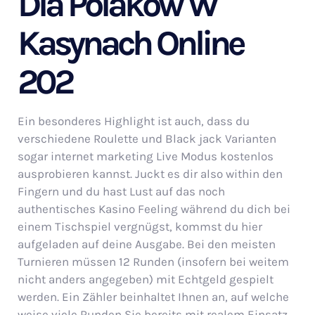
Dla Polaków W
Kasynach Online
202
Ein besonderes Highlight ist auch, dass du
verschiedene Roulette und Black jack Varianten
sogar internet marketing Live Modus kostenlos
ausprobieren kannst. Juckt es dir also within den
Fingern und du hast Lust auf das noch
authentisches Kasino Feeling während du dich bei
einem Tischspiel vergnügst, kommst du hier
aufgeladen auf deine Ausgabe. Bei den meisten
Turnieren müssen 12 Runden (insofern bei weitem
nicht anders angegeben) mit Echtgeld gespielt
werden. Ein Zähler beinhaltet Ihnen an, auf welche
weise viele Runden Sie bereits mit realem Einsatz