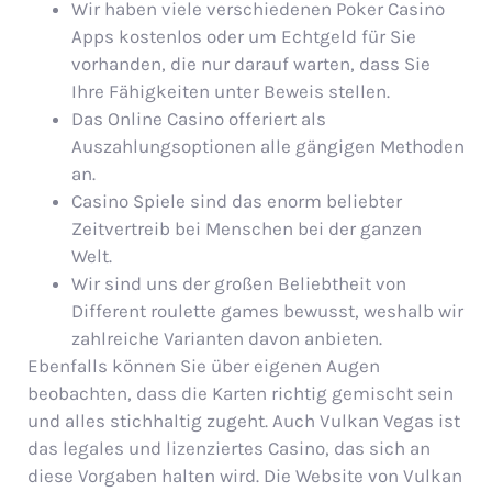
Wir haben viele verschiedenen Poker Casino
Apps kostenlos oder um Echtgeld für Sie
vorhanden, die nur darauf warten, dass Sie
Ihre Fähigkeiten unter Beweis stellen.
Das Online Casino offeriert als
Auszahlungsoptionen alle gängigen Methoden
an.
Casino Spiele sind das enorm beliebter
Zeitvertreib bei Menschen bei der ganzen
Welt.
Wir sind uns der großen Beliebtheit von
Different roulette games bewusst, weshalb wir
zahlreiche Varianten davon anbieten.
Ebenfalls können Sie über eigenen Augen
beobachten, dass die Karten richtig gemischt sein
und alles stichhaltig zugeht. Auch Vulkan Vegas ist
das legales und lizenziertes Casino, das sich an
diese Vorgaben halten wird. Die Website von Vulkan