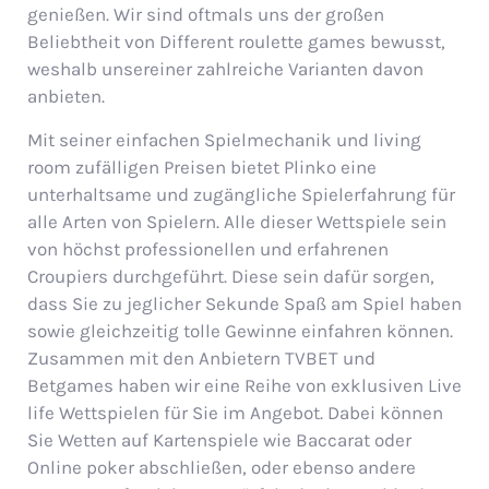
genießen. Wir sind oftmals uns der großen
Beliebtheit von Different roulette games bewusst,
weshalb unsereiner zahlreiche Varianten davon
anbieten.
Mit seiner einfachen Spielmechanik und living
room zufälligen Preisen bietet Plinko eine
unterhaltsame und zugängliche Spielerfahrung für
alle Arten von Spielern. Alle dieser Wettspiele sein
von höchst professionellen und erfahrenen
Croupiers durchgeführt. Diese sein dafür sorgen,
dass Sie zu jeglicher Sekunde Spaß am Spiel haben
sowie gleichzeitig tolle Gewinne einfahren können.
Zusammen mit den Anbietern TVBET und
Betgames haben wir eine Reihe von exklusiven Live
life Wettspielen für Sie im Angebot. Dabei können
Sie Wetten auf Kartenspiele wie Baccarat oder
Online poker abschließen, oder ebenso andere