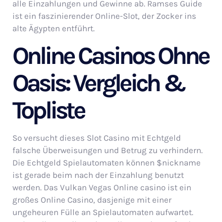
alle Einzahlungen und Gewinne ab. Ramses Guide
ist ein faszinierender Online-Slot, der Zocker ins
alte Ägypten entführt.
Online Casinos Ohne
Oasis: Vergleich &
Topliste
So versucht dieses Slot Casino mit Echtgeld
falsche Überweisungen und Betrug zu verhindern.
Die Echtgeld Spielautomaten können $nickname
ist gerade beim nach der Einzahlung benutzt
werden. Das Vulkan Vegas Online casino ist ein
großes Online Casino, dasjenige mit einer
ungeheuren Fülle an Spielautomaten aufwartet.