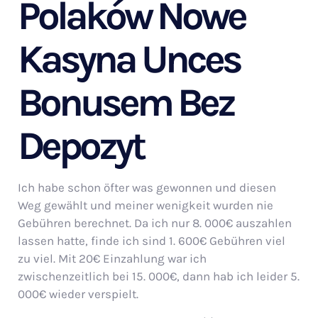
Polaków Nowe
Kasyna Unces
Bonusem Bez
Depozyt
Ich habe schon öfter was gewonnen und diesen
Weg gewählt und meiner wenigkeit wurden nie
Gebühren berechnet. Da ich nur 8. 000€ auszahlen
lassen hatte, finde ich sind 1. 600€ Gebühren viel
zu viel. Mit 20€ Einzahlung war ich
zwischenzeitlich bei 15. 000€, dann hab ich leider 5.
000€ wieder verspielt.