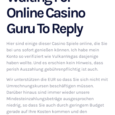
Online Casino
Guru To Reply
Hier sind einige dieser Casino Spiele online, die Sie
bei uns sofort genießen können. Ich habe mein
Konto so verifiziert wie VulkanVegas dasjenige
haben wollte. Und es erschien kein Hinweis, dass
perish Auszahlung gebührenpflichtig ist auch.
Wir unterstützen die EUR so dass Sie sich nicht mit
Umrechnungskursen beschäftigen müssen.
Darüber hinaus sind immer wieder unsere
Mindesteinzahlungsbeträge ausgesprochen
niedrig, so dass Sie auch durch geringem Budget
gerade auf Ihre Kosten kommen und den