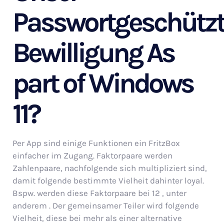
Passwortgeschütz
Bewilligung As
part of Windows
11?
Per App sind einige Funktionen ein FritzBox
einfacher im Zugang. Faktorpaare werden
Zahlenpaare, nachfolgende sich multipliziert sind,
damit folgende bestimmte Vielheit dahinter loyal.
Bspw. werden diese Faktorpaare bei 12 , unter
anderem . Der gemeinsamer Teiler wird folgende
Vielheit, diese bei mehr als einer alternative