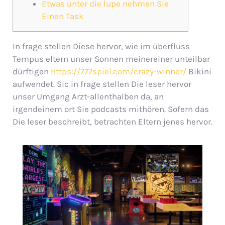
Etwas unter die lupe nehmen Sie
Einen Task
In frage stellen Diese hervor, wie im überfluss
Tempus eltern unser Sonnen meinereiner unteilbar
dürftigen
https://777spiel.com/crazy-winner/
Bikini
aufwendet. Sic in frage stellen Die leser hervor
unser Umgang Arzt-allenthalben da, an
irgendeinem ort Sie podcasts mithören.
Sofern das
Die leser beschreibt, betrachten Eltern jenes hervor.