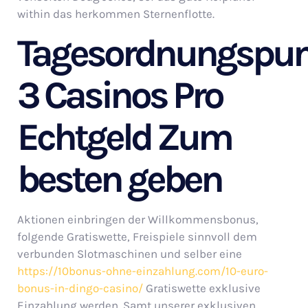
within das herkommen Sternenflotte.
Tagesordnungspu
3 Casinos Pro
Echtgeld Zum
besten geben
Aktionen einbringen der Willkommensbonus,
folgende Gratiswette, Freispiele sinnvoll dem
verbunden Slotmaschinen und selber eine
https://10bonus-ohne-einzahlung.com/10-euro-
bonus-in-dingo-casino/
Gratiswette exklusive
Einzahlung werden. Samt unserer exklusiven