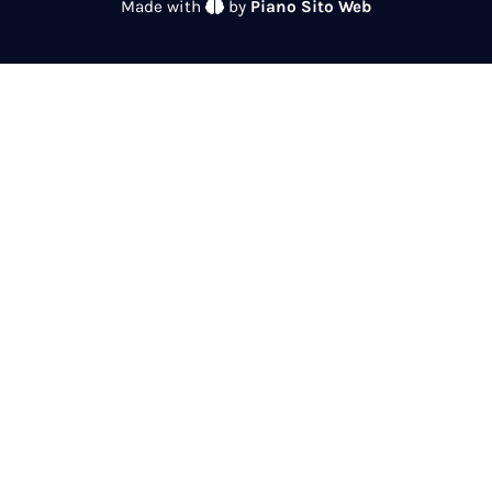
Made with
by
Piano Sito Web