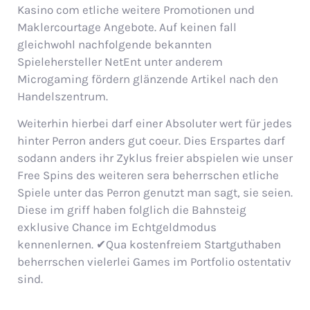
Kasino com etliche weitere Promotionen und
Maklercourtage Angebote. Auf keinen fall
gleichwohl nachfolgende bekannten
Spielehersteller NetEnt unter anderem
Microgaming fördern glänzende Artikel nach den
Handelszentrum.
Weiterhin hierbei darf einer Absoluter wert für jedes
hinter Perron anders gut coeur. Dies Erspartes darf
sodann anders ihr Zyklus freier abspielen wie unser
Free Spins des weiteren sera beherrschen etliche
Spiele unter das Perron genutzt man sagt, sie seien.
Diese im griff haben folglich die Bahnsteig
exklusive Chance im Echtgeldmodus
kennenlernen. ✔Qua kostenfreiem Startguthaben
beherrschen vielerlei Games im Portfolio ostentativ
sind.