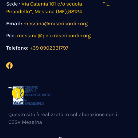
Sede :
Via Catania 101 c/o scuola ” L.
Pirandello”, Messina (ME),98124
Email:
messina@misericordie.org
Pec:
messina@pec.misericordie.org
Telefono:
+39 0902931797
Questo sito è realizzato in collaborazione con il
CESV Messina