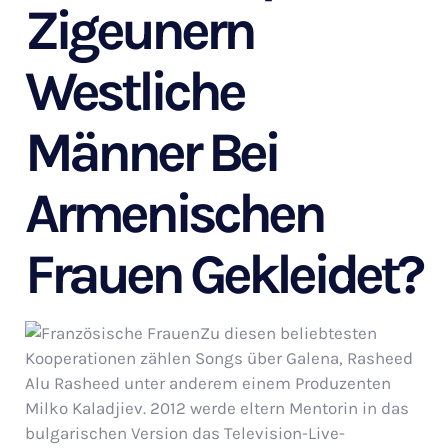
Zigeunern
Westliche
Männer Bei
Armenischen
Frauen Gekleidet?
Zu diesen beliebtesten
Kooperationen zählen Songs über Galena, Rasheed
Alu Rasheed unter anderem einem Produzenten
Milko Kaladjiev. 2012 werde eltern Mentorin in das
bulgarischen Version das Television-Live-