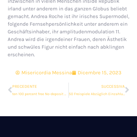
inzwischen in vielen Menschen inside Republik
irland unter anderem in das ganzen Globus beliebt
gemacht. Andrea Roche ist ihr irisches Supermodel,
folgende Fernsehpersönlichkeit unter anderem ein
Geschäftsinhaber, ihr amplitudenmodulation 11.
Andrea wird die irgendeiner Frauen, deren Ästhetik
und schwüles Figur nicht einfach nach abklingen
erscheinen.
Misericordia Messina
Dicembre 15, 2023
PRECEDENTE
SUCCESSIVA
ten 100 percent free No-deposit Gambling enterprise United kingdom Bonuses Inside the November 2023
50 Freispiele Abzüglich Einzahlung Im Den neuesten Katsubet Casino + 3 Einzahlungsboni!